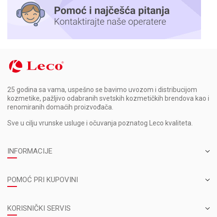
25 godina sa vama, uspešno se bavimo uvozom i distribucijom
kozmetike, pažljivo odabranih svetskih kozmetičkih brendova kao i
renomiranih domaćih proizvođača.
Sve u cilju vrunske usluge i očuvanja poznatog Leco kvaliteta.
INFORMACIJE
POMOĆ PRI KUPOVINI
KORISNIČKI SERVIS