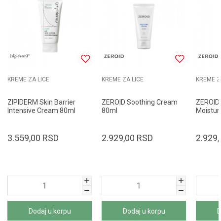
KREME ZA LICE
KREME ZA LICE
KREME Z
ZIPIDERM Skin Barrier
ZEROID Soothing Cream
ZEROID
Intensive Cream 80ml
80ml
Moistur
3.559,00
RSD
2.929,00
RSD
2.929,
Dodaj u korpu
Dodaj u korpu
D