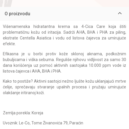
O proizvodu
Višenamenska hidratantna krema sa 4-Cica Care koja štiti
problematičnu kožu od iritacija. Sadrži AHA, BHA i PHA za piling,
ekstrate Centella Asiatica i vodu od listova čajevca za umirujuće
efekte.
Efikasna je u borbi protiv kože sklonoj aknama, podkožnim
bubuljicama i viška sebuma. Reguliše njihovu vidljivost za samo 30
dana korišćenja uz pomoć aktivnih sastojaka 10.000 ppm vode iz
listova čajevca i AHA, BHA i PHA.
Kako to postiže? Aktivni sastojci nežno ljušte kožu uklanjajući mrtve
ćelije, sprečavaju stvaranje upalnih procesa i pružaju umirujuće
olakšanje iritiranoj koži.
Zemlja porekla: Koreja
Uvoznik: Le-Co, Tome Živanovića 79, Paraćin