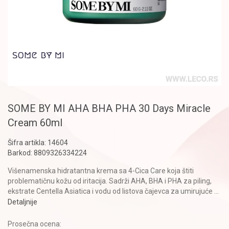
SOME BY MI AHA BHA PHA 30 Days Miracle
Cream 60ml
Šifra artikla:
14604
Barkod:
8809326334224
Višenamenska hidratantna krema sa 4-Cica Care koja štiti
problematičnu kožu od iritacija. Sadrži AHA, BHA i PHA za piling,
ekstrate Centella Asiatica i vodu od listova čajevca za umirujuće
...
Detaljnije
Prosečna ocena: