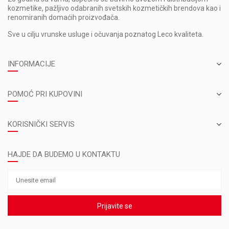
kozmetike, pažljivo odabranih svetskih kozmetičkih brendova kao i
renomiranih domaćih proizvođača.
Sve u cilju vrunske usluge i očuvanja poznatog Leco kvaliteta.
INFORMACIJE
POMOĆ PRI KUPOVINI
KORISNIČKI SERVIS
HAJDE DA BUDEMO U KONTAKTU
Prijavite se