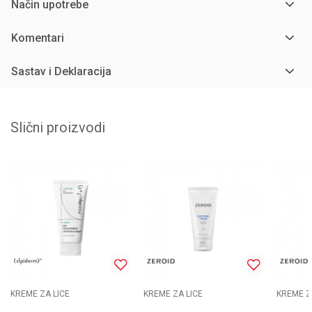
Način upotrebe
Komentari
Sastav i Deklaracija
Slični proizvodi
KREME ZA LICE
KREME ZA LICE
KREME Z