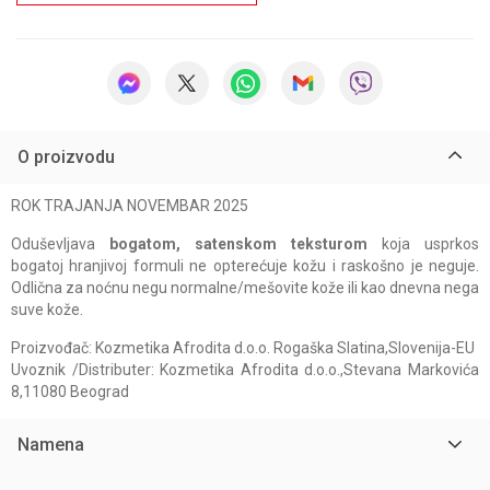
O proizvodu
ROK TRAJANJA NOVEMBAR 2025
Oduševljava
bogatom, satenskom teksturom
koja usprkos
bogatoj hranjivoj formuli ne opterećuje kožu i raskošno je neguje.
Odlična za noćnu negu normalne/mešovite kože ili kao dnevna nega
suve kože.
Proizvođač: Kozmetika Afrodita d.o.o. Rogaška Slatina,Slovenija-EU
Uvoznik /Distributer: Kozmetika Afrodita d.o.o.,Stevana Markovića
8,11080 Beograd
Namena