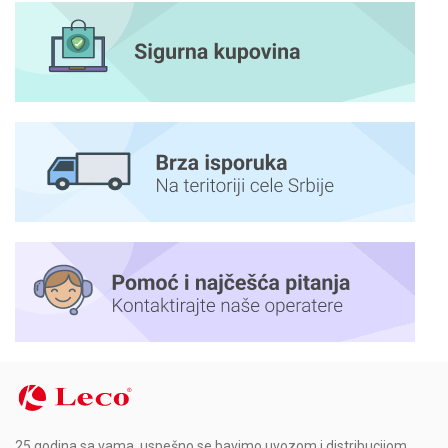
25 godina sa vama, uspešno se bavimo uvozom i distribucijom