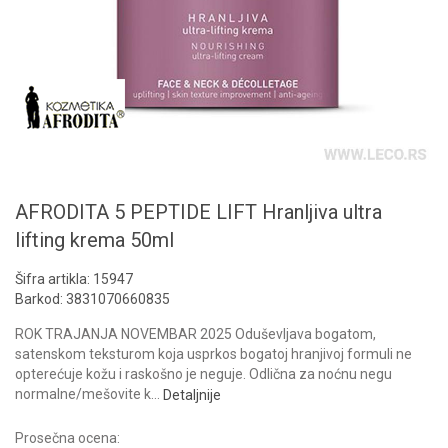
AFRODITA 5 PEPTIDE LIFT Hranljiva ultra
lifting krema 50ml
Šifra artikla:
15947
Barkod:
3831070660835
ROK TRAJANJA NOVEMBAR 2025 Oduševljava bogatom,
satenskom teksturom koja usprkos bogatoj hranjivoj formuli ne
opterećuje kožu i raskošno je neguje. Odlična za noćnu negu
normalne/mešovite k
...
Detaljnije
Prosečna ocena: