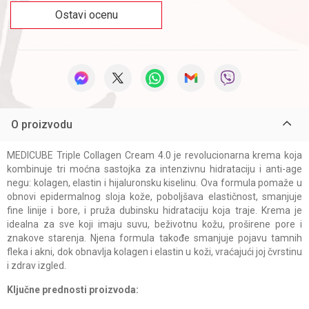
Ostavi ocenu
O proizvodu
MEDICUBE Triple Collagen Cream 4.0 je revolucionarna krema koja
kombinuje tri moćna sastojka za intenzivnu hidrataciju i anti-age
negu: kolagen, elastin i hijaluronsku kiselinu. Ova formula pomaže u
obnovi epidermalnog sloja kože, poboljšava elastičnost, smanjuje
fine linije i bore, i pruža dubinsku hidrataciju koja traje. Krema je
idealna za sve koji imaju suvu, beživotnu kožu, proširene pore i
znakove starenja. Njena formula takođe smanjuje pojavu tamnih
fleka i akni, dok obnavlja kolagen i elastin u koži, vraćajući joj čvrstinu
i zdrav izgled.
Ključne prednosti proizvoda: