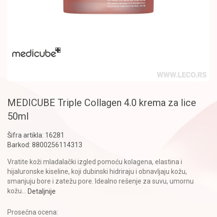
MEDICUBE Triple Collagen 4.0 krema za lice
50ml
Šifra artikla:
16281
Barkod:
8800256114313
Vratite koži mladalački izgled pomoću kolagena, elastina i
hijaluronske kiseline, koji dubinski hidriraju i obnavljaju kožu,
smanjuju bore i zatežu pore. Idealno rešenje za suvu, umornu
kožu
...
Detaljnije
Prosečna ocena: