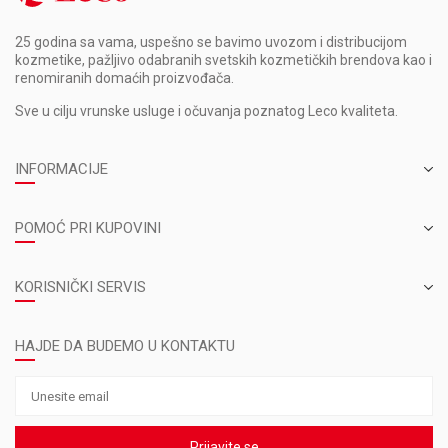
25 godina sa vama, uspešno se bavimo uvozom i distribucijom
kozmetike, pažljivo odabranih svetskih kozmetičkih brendova kao i
renomiranih domaćih proizvođača.
Sve u cilju vrunske usluge i očuvanja poznatog Leco kvaliteta.
INFORMACIJE
POMOĆ PRI KUPOVINI
KORISNIČKI SERVIS
HAJDE DA BUDEMO U KONTAKTU
Prijavite se