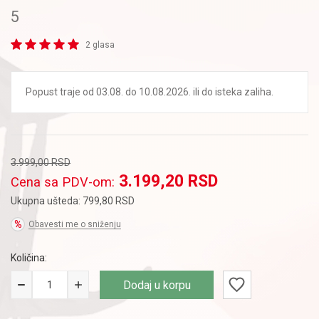
5
2 glasa
Popust traje od 03.08. do 10.08.2026. ili do isteka zaliha.
3.999,00
RSD
3.199,20
RSD
Cena sa PDV-om:
Ukupna ušteda:
799,80
RSD
Obavesti me o sniženju
Količina:
Dodaj u korpu