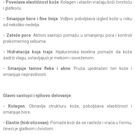
- Povećava elastičnost kože
: Kolagen i elastin vraćaju koži čvrstoću
i glatkoću.
- Smanjuje bore i fine linije
: Vidljivo poboljšava izgled kože u roku
od nekoliko nedelja.
- Zateže pore
: Aktivni sastojci pomažu u smanjenju pora i kontroli
prekomernog sebuma.
- Hidratacija koja traje
: Hijaluronska kiselina pomaže da koža
zadrži vlagu, ostavljajući je mekom i osveženom.
- Smanjuje tamne fleke i akne
: Pruža ujednačen ton kože i
smanjuje nepravilnosti.
Glavni sastojci i njihovo delovanje:
- Kolagen
: Obnavlja strukturu kože, poboljšava elastičnost i
smanjuje bore.
- Elastin (hidrolizovan)
: Pomaže koži da se rasteže i vraća u formu,
čineći je glatkom i čvrstom.