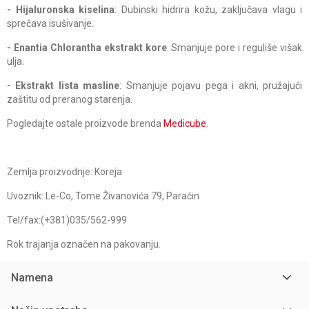
- Hijaluronska kiselina
: Dubinski hidrira kožu, zaključava vlagu i
sprečava isušivanje.
- Enantia Chlorantha ekstrakt kore
: Smanjuje pore i reguliše višak
ulja.
- Ekstrakt lista masline
: Smanjuje pojavu pega i akni, pružajući
zaštitu od preranog starenja.
Pogledajte ostale proizvode brenda
Medicube
.
Zemlja proizvodnje: Koreja
Uvoznik: Le-Co, Tome Živanovića 79, Paraćin
Tel/fax:(+381)035/562-999
Rok trajanja označen na pakovanju.
Namena