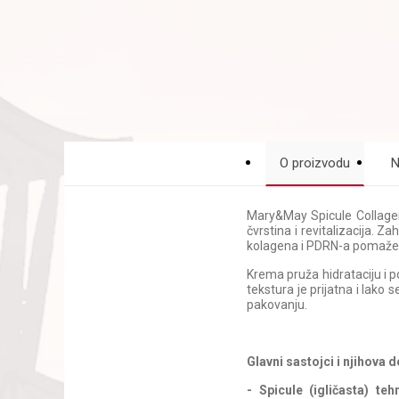
O proizvodu
N
Mary&May Spicule Collagen
čvrstina i revitalizacija. Za
kolagena i PDRN-a pomaže u 
Krema pruža hidrataciju i 
tekstura je prijatna i lako
pakovanju.
Glavni sastojci i njihova d
- Spicule (igličasta) teh