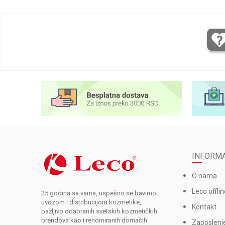
INFORMA
O nama
Leco offlin
25 godina sa vama, uspešno se bavimo
uvozom i distribucijom kozmetike,
Kontakt
pažljivo odabranih svetskih kozmetičkih
brendova kao i renomiranih domaćih
Zaposlenj