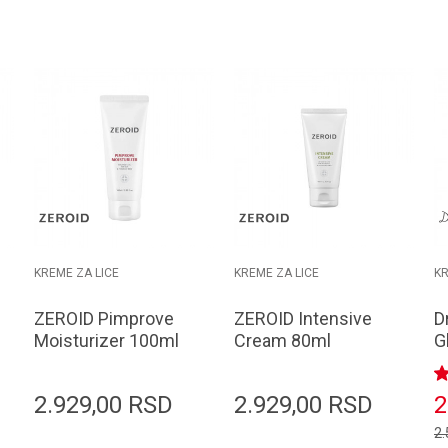
KREME ZA LICE
KREME ZA LICE
KR
ZEROID Pimprove
ZEROID Intensive
D
Moisturizer 100ml
Cream 80ml
G
S
2.929,00
RSD
2.929,00
RSD
2
2