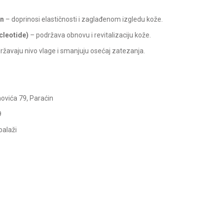
en
– doprinosi elastičnosti i zaglađenom izgledu kože.
cleotide)
– podržava obnovu i revitalizaciju kože.
ržavaju nivo vlage i smanjuju osećaj zatezanja.
ovića 79, Paraćin
9
balaži