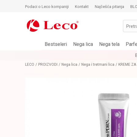
Podaci o Leco kompaniji
Kontakt
Najčešća pitanja
BL
Pretr
Bestseleri
Nega lica
Nega tela
Parf
LECO
PROIZVODI
Nega lica
Nega i tretmani lica
KREME ZA 