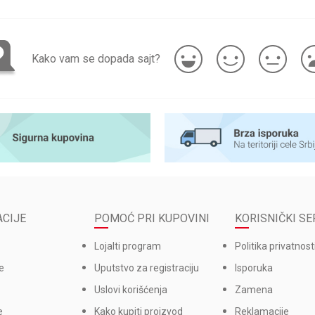
Kako vam se dopada sajt?
CIJE
POMOĆ PRI KUPOVINI
KORISNIČKI SE
Lojalti program
Politika privatnost
e
Uputstvo za registraciju
Isporuka
Uslovi korišćenja
Zamena
e
Kako kupiti proizvod
Reklamacije