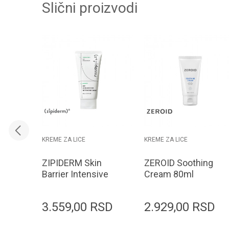
Slični proizvodi
KREME ZA LICE
KREME ZA LICE
ZIPIDERM Skin
ZEROID Soothing
Barrier Intensive
Cream 80ml
Cream 80ml
3.559,00
RSD
2.929,00
RSD