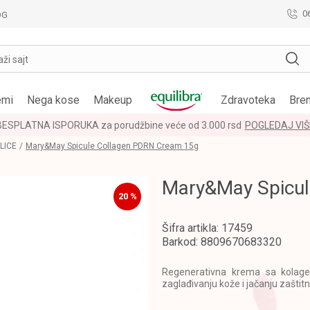
0
OG
aži sajt
emi
Nega kose
Makeup
Zdravoteka
Bre
BESPLATNA ISPORUKA za porudžbine veće od 3.000 rsd
POGLEDAJ VIŠ
LICE
Mary&May Spicule Collagen PDRN Cream 15g
Mary&May Spicul
20
%
Šifra artikla:
17459
Barkod:
8809670683320
Regenerativna krema sa kolage
zaglađivanju kože i jačanju zaštitn