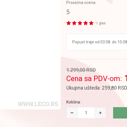
Prosečna ocena:
5
1 glas
Popust traje od 03.08. do 10.08.
1.299,00
RSD
Cena sa PDV-om:
Ukupna ušteda:
259,80
RS
Količina: