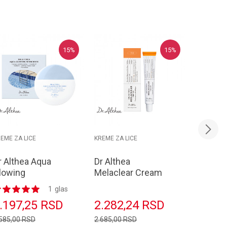
15
%
15
%
EME ZA LICE
KREME ZA LICE
KREME ZA 
r Althea Aqua
Dr Althea
IM FRO
lowing
Melaclear Cream
Cream 
unscreen 45ml
20g
1
glas
.197,25
RSD
2.282,24
RSD
3.599
.585,00
RSD
2.685,00
RSD