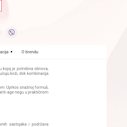
acija
O brendu
 kojoj je potrebna obnova,
poručuju koži, dok kombinacija
om. Uprkos snažnoj formuli,
u anti-age negu u praktičnom
vnih sastojaka i podržava