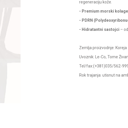
regeneraciju kože.
- Premium morski kolag
- PDRN (Polydeoxyribonu
- Hidratantni sastojci
– od
Zemlja proizvodnje: Koreja
Uvoznik: Le-Co, Tome Živan
Tel/fax:(+381)035/562-99
Rok trajanja: utisnut na am