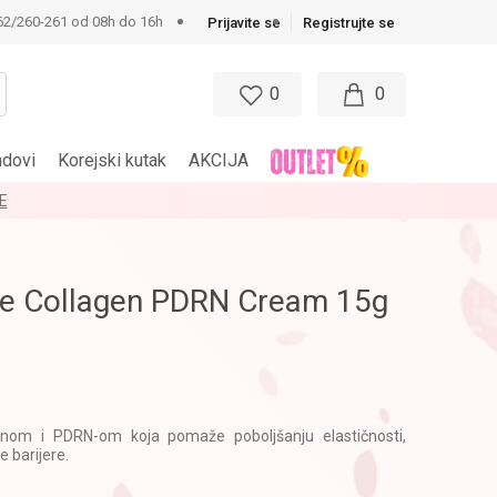
62/260-261 od 08h do 16h
Prijavite se
Registrujte se
0
0
ndovi
Korejski kutak
AKCIJA
E
e Collagen PDRN Cream 15g
nom i PDRN-om koja pomaže poboljšanju elastičnosti,
e barijere.