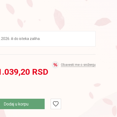
2026. ili do isteka zaliha.
Obavesti me o sniženju
1.039,20
RSD
D
Dodaj u korpu