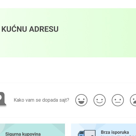
Kako vam se dopada sajt?