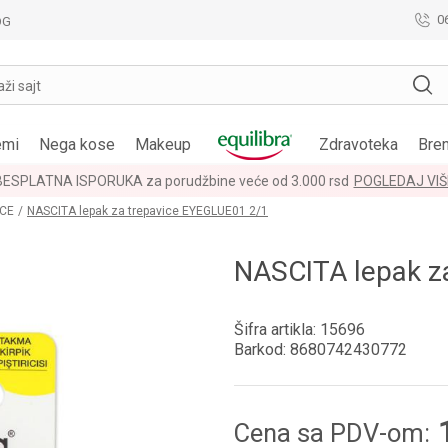
0
OG
aži sajt
emi
Nega kose
Makeup
Zdravoteka
Bre
LOYALTY PROGRAM
POGLEDAJ VIŠE
ICE
NASCITA lepak za trepavice EYEGLUE01 2/1
NASCITA lepak z
Šifra artikla:
15696
Barkod:
8680742430772
Cena sa PDV-om: