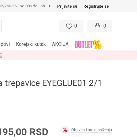
62/260-261 od 08h do 16h
Prijavite se
Registrujte se
0
0
ndovi
Korejski kutak
AKCIJA
a trepavice EYEGLUE01 2/1
195,00
RSD
Obavesti me o sniženju