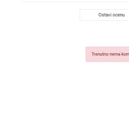
Ostavi ocenu
Trenutno nema kom