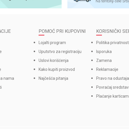
CIJE
POMOĆ PRI KUPOVINI
KORISNIČKI SE
Lojalti program
Politika privatnost
e
Uputstvo za registraciju
Isporuka
Uslovi korišćenja
Zamena
e
Kako kupiti proizvod
Reklamacije
sa nama
Najčešća pitanja
Pravo na odustaja
i
Povraćaj sredsta
Plaćanje kartica