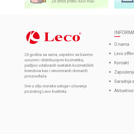
INFORMA
O nama
Leco offlin
25 godina sa vama, uspešno se bavimo
uvozom i distribucijom kozmetike,
Kontakt
pažljivo odabranih svetskih kozmetičkih
brendova kao i renomiranih domaćih
Zaposlenj
proizvođača.
Saradnja 
Sve u cilju vrunske usluge i očuvanja
Aktuelnost
poznatog Leco kvaliteta.