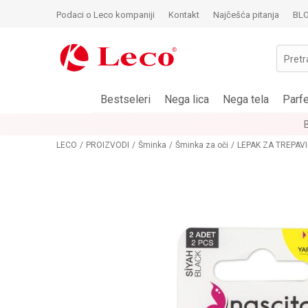
Podaci o Leco kompaniji
Kontakt
Najčešća pitanja
BL
Pretr
Bestseleri
Nega lica
Nega tela
Parf
LECO
PROIZVODI
Šminka
Šminka za oči
LEPAK ZA TREPAV