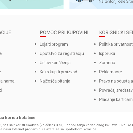
CIJE
POMOĆ PRI KUPOVINI
KORISNIČKI SE
Lojalti program
Politika privatnost
e
Uputstvo za registraciju
Isporuka
Uslovi korišćenja
Zamena
e
Kako kupiti proizvod
Reklamacije
sa nama
Najčešća pitanja
Pravo na odustaja
i
Povraćaj sredsta
Plaćanje kartica
a koristi kolačiće
, naš sajt koristi cookies (kolačiće) u cilju poboljšanja korisničkog iskustva. Ukoliko 
ite našu Internet prodavnicu slažete se sa upotrebom kolačića.