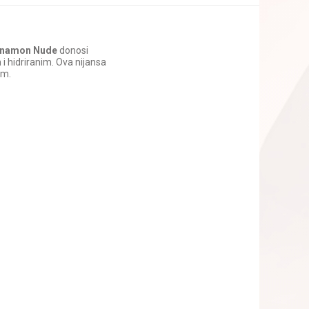
nnamon Nude
donosi
i hidriranim. Ova nijansa
am.