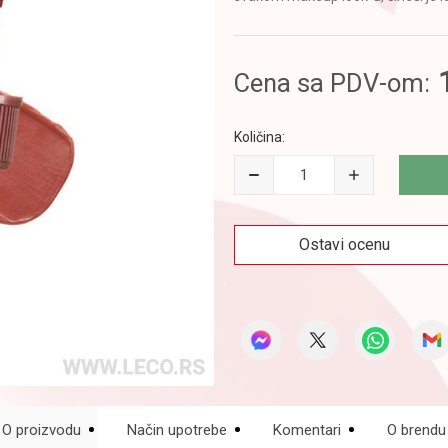
Cena sa PDV-om:
Količina:
Ostavi ocenu
O proizvodu
Način upotrebe
Komentari
O brendu