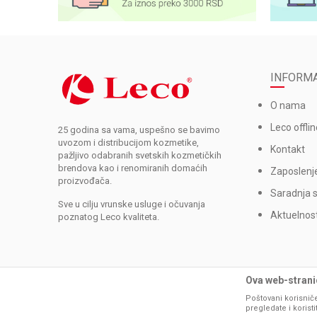
INFORMA
O nama
Leco offlin
25 godina sa vama, uspešno se bavimo
uvozom i distribucijom kozmetike,
Kontakt
pažljivo odabranih svetskih kozmetičkih
brendova kao i renomiranih domaćih
Zaposlenj
proizvođača.
Saradnja 
Sve u cilju vrunske usluge i očuvanja
Aktuelnost
poznatog Leco kvaliteta.
Ova web-stranic
Poštovani korisniče
pregledate i korist