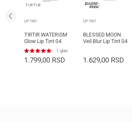
LIP TINT
LIP TINT
TIRTIR WATERISM
BLESSED MOON
Glow Lip Tint 04
Veil Blur Lip Tint 04
Fig Peach 4g
Hush Pink 3.8g
1
glas
1.799,00
RSD
1.629,00
RSD
Dodaj u korpu
Dodaj u korpu