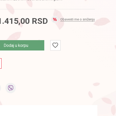
1.415,00
RSD
Obavesti me o sniženju
Dodaj u korpu