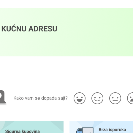
Kako vam se dopada sajt?