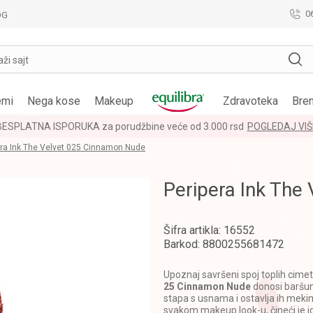
0
OG
aži sajt
emi
Nega kose
Makeup
Zdravoteka
Bre
BESPLATNA ISPORUKA za porudžbine veće od 3.000 rsd
POGLEDAJ VIŠ
era Ink The Velvet 025 Cinnamon Nude
Peripera Ink The
Šifra artikla:
16552
Barkod:
8800255681472
Upoznaj savršeni spoj toplih cimet
25 Cinnamon Nude
donosi baršun
stapa s usnama i ostavlja ih mekim
svakom makeup look-u, čineći je 