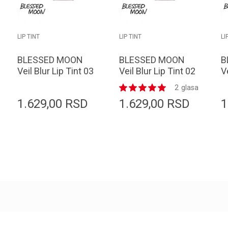
LIP TINT
LIP TINT
LI
BLESSED MOON
BLESSED MOON
B
Veil Blur Lip Tint 03
Veil Blur Lip Tint 02
V
Rose Bloom 3.8g
Valencia Red 3.8g
0
2
glasa
1.629,00
RSD
1.629,00
RSD
1
Dodaj u korpu
Dodaj u korpu