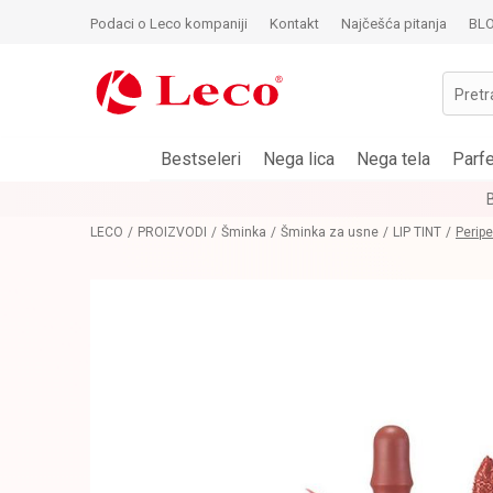
Podaci o Leco kompaniji
Kontakt
Najčešća pitanja
BL
Pretr
Bestseleri
Nega lica
Nega tela
Parf
LECO
PROIZVODI
Šminka
Šminka za usne
LIP TINT
Perip