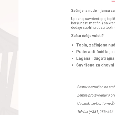
Sačinjena nude nijansa za 
Upoznaj savršeni spoj topli
baršunasti mat finiš sa kr
dodaje suptilnu dozu topli
Zašto ćeš je voleti?
Topla, začinjena nu
Puderasti finiš
koji n
Lagana i dugotrajna
Savršena za dnevni 
Sastav naznačen na amb
Zemlja proizvodnje: Kor
Uvoznik: Le-Co, Tome Ži
Tel/fax:(+381)035/562