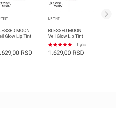
P TINT
LIP TINT
LIP TINT
LESSED MOON
BLESSED MOON
BLESS
eil Glow Lip Tint
Veil Glow Lip Tint
Veil Glo
3 Baddie 3.8g
02 Bare Salmon
01 Vint
1
glas
3.8g
3.8g
.629,00
RSD
1.629,00
RSD
1.629
Dodaj u korpu
Dodaj u korpu