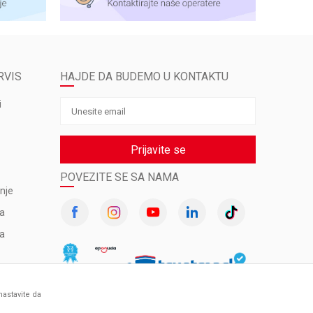
RVIS
HAJDE DA BUDEMO U KONTAKTU
i
Prijavite se
POVEZITE SE SA NAMA
nje
va
ma
nastavite da