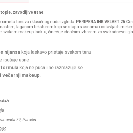
tople, zavodljive usne.
h cimeta tonova i klasičnog nude izgleda.
PERIPERA INK VELVET 25 Ci
emastom, laganom teksturom koja se stapa s usnama i ostavlja ih mekim 
ne svakom makeup look-u, čineći je idealnim izborom za svakodnevni gl
de nijansa
koja laskavo pristaje svakom tenu
e isušuje usne
 formula
koja ne puca i ne razmazuje se
i večernji makeup.
alaži.
eja
vanovića 79, Paraćin
-999