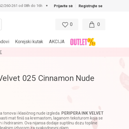
62/260-261 od 08h do 16h
Prijavite se
Registrujte se
0
0
ndovi
Korejski kutak
AKCIJA
E
 Velvet 025 Cinnamon Nude
a tonova i klasičnog nude izgleda.
PERIPERA INK VELVET
asti mat finiš sa kremastom, laganom teksturom koja se
 i hidriranim. Ova nijansa dodaje suptilnu dozu topline
idealnim izborom za svakodnevni glam.