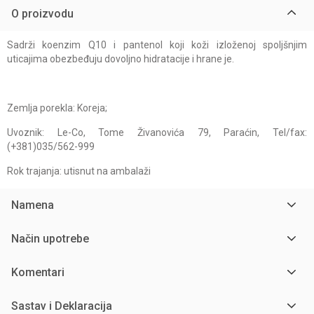
O proizvodu
Sadrži koenzim Q10 i pantenol koji koži izloženoj spoljšnjim
uticajima obezbeđuju dovoljno hidratacije i hrane je.
Zemlja porekla: Koreja;
Uvoznik: Le-Co, Tome Živanovića 79, Paraćin, Tel/fax:
(+381)035/562-999
Rok trajanja: utisnut na ambalaži
Namena
Način upotrebe
Komentari
Sastav i Deklaracija