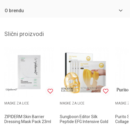
O brendu
Slični proizvodi
MASKE ZA LICE
MASKE ZA LICE
MASKE Z
ZIPIDERM Skin Barrier
Sungboon Editor Silk
Purito 
Dressing Mask Pack 23ml
Peptide EFG Intensive Gold
Collage
Mask 37g
100ml