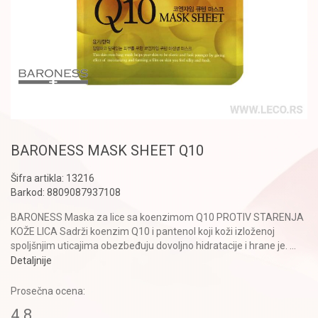
BARONESS MASK SHEET Q10
Šifra artikla:
13216
Barkod:
8809087937108
BARONESS Maska za lice sa koenzimom Q10 PROTIV STARENJA
KOŽE LICA Sadrži koenzim Q10 i pantenol koji koži izloženoj
spoljšnjim uticajima obezbeđuju dovoljno hidratacije i hrane je.
...
Detaljnije
Prosečna ocena:
4.8