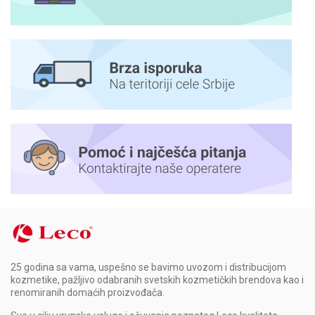
25 godina sa vama, uspešno se bavimo uvozom i distribucijom
kozmetike, pažljivo odabranih svetskih kozmetičkih brendova kao i
renomiranih domaćih proizvođača.