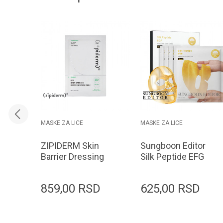
MASKE ZA LICE
MASKE ZA LICE
ZIPIDERM Skin
Sungboon Editor
Barrier Dressing
Silk Peptide EFG
Mask Pack 23ml
Intensive Gold
Mask 37g
859,00
RSD
625,00
RSD