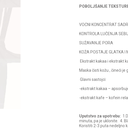
POBOLJŠANJE TEKSTUR
VOĆNI KONCENTRAT SADR
KONTROLA LUČENJA SEB
SUŽAVANJE PORA
KOŽA POSTAJE GLATKA I
Ekstrakt kakaa i ekstrakt k
Maska čisti kožu , čineći j
Glavni sastojci:
-ekstrakt kakaa – apsorbuje
-ekstrakt kafe – kofein rela
Uputstvo za upotrebu:
1.D
minuta, pa je uklonite. 4. 
Koristiti 2-3 puta nedeljno 