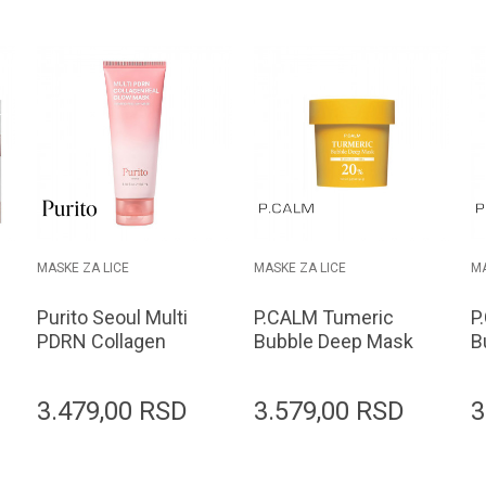
MASKE ZA LICE
MASKE ZA LICE
MA
Purito Seoul Multi
P.CALM Tumeric
P
PDRN Collagen
Bubble Deep Mask
B
Real Glow Mask
90g
9
100ml
3.479,00
RSD
3.579,00
RSD
3