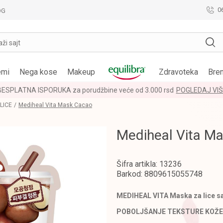
0
OG
aži sajt
emi
Nega kose
Makeup
Zdravoteka
Bre
BESPLATNA ISPORUKA za porudžbine veće od 3.000 rsd
POGLEDAJ VIŠ
LICE
Mediheal Vita Mask Cacao
Mediheal Vita M
Šifra artikla:
13236
Barkod:
8809615055748
MEDIHEAL VITA Maska za lice 
POBOLJŠANJE TEKSTURE KOŽE