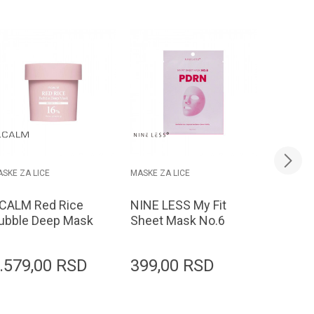
SKE ZA LICE
MASKE ZA LICE
MASKE ZA 
.CALM Red Rice
NINE LESS My Fit
NINE LE
ubble Deep Mask
Sheet Mask No.6
Sheet 
0g
PDRN 20gr
Hyaluro
20gr
.579,00
RSD
399,00
RSD
399,0