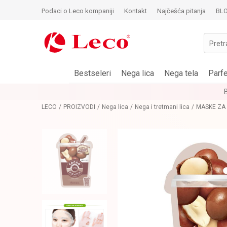
Podaci o Leco kompaniji
Kontakt
Najčešća pitanja
BL
Pretr
Bestseleri
Nega lica
Nega tela
Parf
LECO
PROIZVODI
Nega lica
Nega i tretmani lica
MASKE ZA 