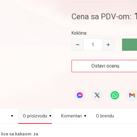
Cena sa PDV-om:
Količina:
Ostavi ocenu
O proizvodu
Komentari
O brendu
lice sa kakaom za