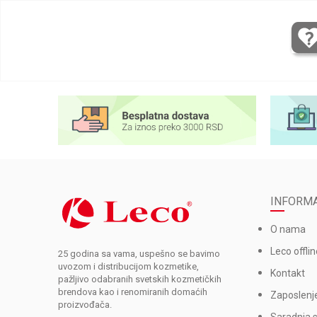
INFORMA
O nama
Leco offlin
25 godina sa vama, uspešno se bavimo
uvozom i distribucijom kozmetike,
Kontakt
pažljivo odabranih svetskih kozmetičkih
brendova kao i renomiranih domaćih
Zaposlenj
proizvođača.