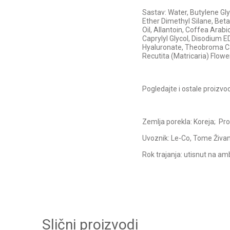
Sastav: Water, Butylene Gly
Ether Dimethyl Silane, Be
Oil, Allantoin, Coffea Arab
Caprylyl Glycol, Disodium 
Hyaluronate, Theobroma Ca
Recutita (Matricaria) Flowe
Pogledajte i ostale proizv
Zemlja porekla: Koreja; Pr
Uvoznik: Le-Co, Tome Živan
Rok trajanja: utisnut na am
Slični proizvodi