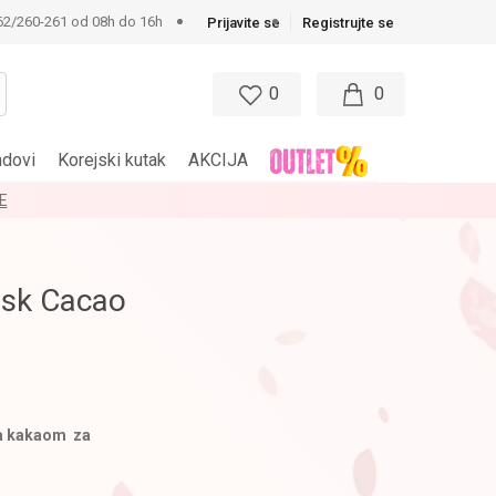
62/260-261 od 08h do 16h
Prijavite se
Registrujte se
0
0
ndovi
Korejski kutak
AKCIJA
E
ask Cacao
sa kakaom za