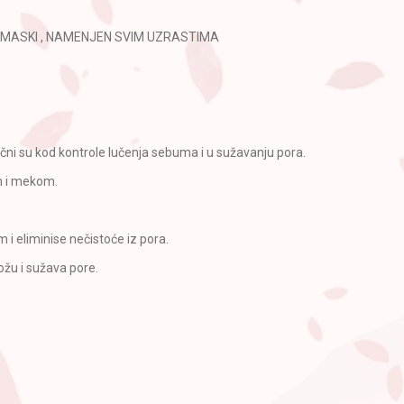
MASKI , NAMENJEN SVIM UZRASTIMA
ični su kod kontrole lučenja sebuma i u sužavanju pora.
om i mekom.
i eliminise nečistoće iz pora.
ožu i sužava pore.