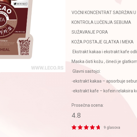
VOĆNI KONCENTRAT SADRŽAN U 
KONTROLA LUČENJA SEBUMA
SUŽAVANJE PORA
KOŽA POSTAJE GLATKA I MEKA
Ekstrakt kakaa i ekstrakt kafe odl
Maska čisti kožu , čineći je glatk
Glavni sastojci:
-ekstrakt kakaa – apsorbuje sebum 
-ekstrakt kafe – kofein relaksira k
Prosečna ocena:
4.8
9 glasova