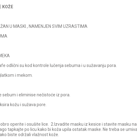
E KOŽE
ŽAN U MASKI , NAMENJEN SVIM UZRASTIMA
UMA
 MEKA
afe odlični su kod kontrole lučenja sebuma i u sužavanju pora.
e glatkom i mekom.
 sebum i eliminise nečistoće iz pora.
ksira kožu i sužava pore.
obro operite i osušite lice. 2.Izvadite masku iz kesice i stavite masku na
Blago tapkajte po licu kako bi koža upila ostatak maske. Ne treba se umi
kako biste održali vlažnost kože.