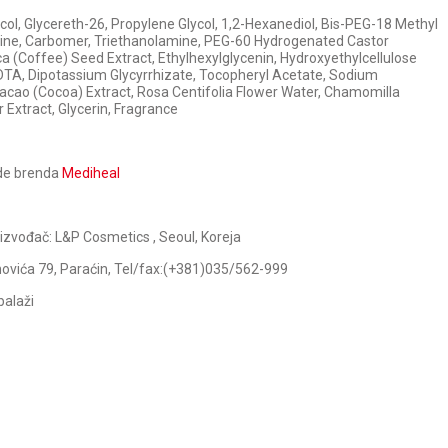
col, Glycereth-26, Propylene Glycol, 1,2-Hexanediol, Bis-PEG-18 Methyl
taine, Carbomer, Triethanolamine, PEG-60 Hydrogenated Castor
ica (Coffee) Seed Extract, Ethylhexylglycenin, Hydroxyethylcellulose
EDTA, Dipotassium Glycyrrhizate, Tocopheryl Acetate, Sodium
cao (Cocoa) Extract, Rosa Centifolia Flower Water, Chamomilla
r Extract, Glycerin, Fragrance
ode brenda
Mediheal
oizvođač: L&P Cosmetics , Seoul, Koreja
ovića 79, Paraćin, Tel/fax:(+381)035/562-999
balaži