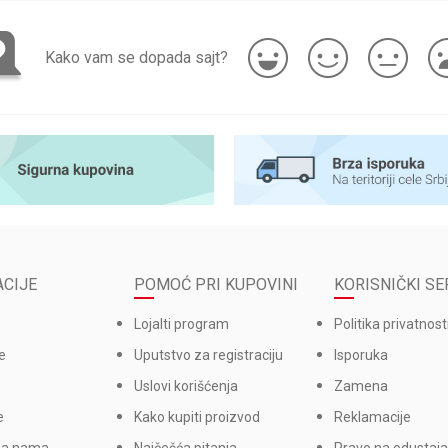
Kako vam se dopada sajt?
CIJE
POMOĆ PRI KUPOVINI
KORISNIČKI SE
Lojalti program
Politika privatnost
e
Uputstvo za registraciju
Isporuka
Uslovi korišćenja
Zamena
e
Kako kupiti proizvod
Reklamacije