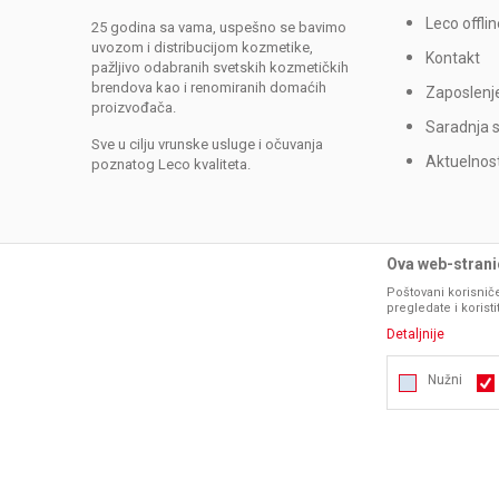
Leco offlin
25 godina sa vama, uspešno se bavimo
uvozom i distribucijom kozmetike,
Kontakt
pažljivo odabranih svetskih kozmetičkih
brendova kao i renomiranih domaćih
Zaposlenj
proizvođača.
Saradnja 
Sve u cilju vrunske usluge i očuvanja
Aktuelnost
poznatog Leco kvaliteta.
Ova web-stranic
Poštovani korisniče
pregledate i korist
Detaljnije
Nužni
Nužni
Nastojimo da budemo što precizniji u opisu
prika
Statistika