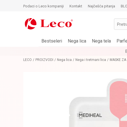
Podaci o Leco kompaniji
Kontakt
Najčešća pitanja
BL
Pretr
Bestseleri
Nega lica
Nega tela
Parf
LECO
PROIZVODI
Nega lica
Nega i tretmani lica
MASKE ZA 