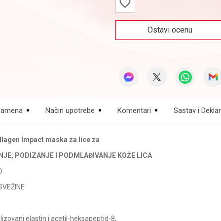
Ostavi ocenu
amena
Način upotrebe
Komentari
Sastav i Deklar
agen Impact maska za lice za
NJE, PODIZANJE I PODMLAĐIVANJE KOŽE LICA
D
SVEŽINE
lizovani elastin i acetil-heksapeptid-8,