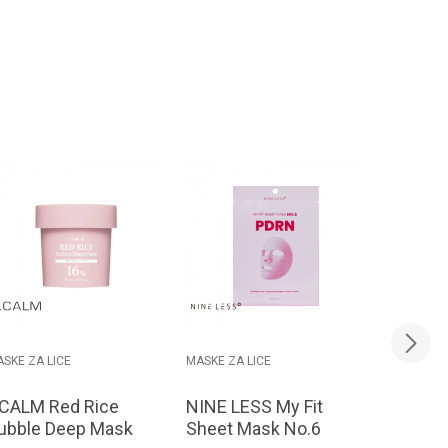
SKE ZA LICE
MASKE ZA LICE
MASKE ZA 
.CALM Red Rice
NINE LESS My Fit
NINE LE
ubble Deep Mask
Sheet Mask No.6
Sheet 