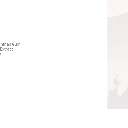
 Xanthan Gum
 Extract
a