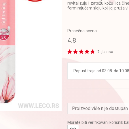
revitalizuju i zatežu kožu lica čin
formirajućem sloju koji joj pruža v
Prosečna ocena:
4.8
7 glasova
Popust traje od 03.08. do 10.08.
Proizvod više nije dostupan
Morate biti verifikovani korisnik k