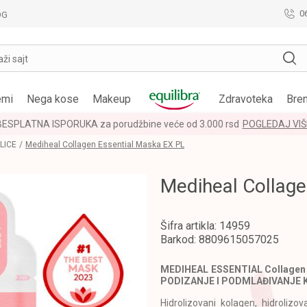
0
OG
aži sajt
emi
Nega kose
Makeup
Zdravoteka
Bre
BESPLATNA ISPORUKA za porudžbine veće od 3.000 rsd
POGLEDAJ VIŠ
LICE
Mediheal Collagen Essential Maska EX PL
Mediheal Collage
Šifra artikla:
14959
Barkod:
8809615057025
MEDIHEAL ESSENTIAL Collagen 
PODIZANJE I PODMLAĐIVANJE 
Hidrolizovani kolagen, hidrolizov