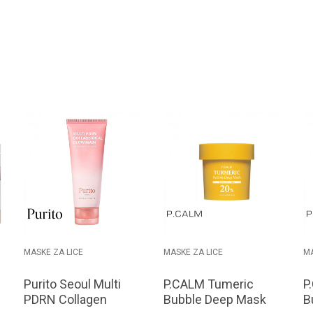
MASKE ZA LICE
MASKE ZA LICE
MA
Purito Seoul Multi
P.CALM Tumeric
P
PDRN Collagen
Bubble Deep Mask
B