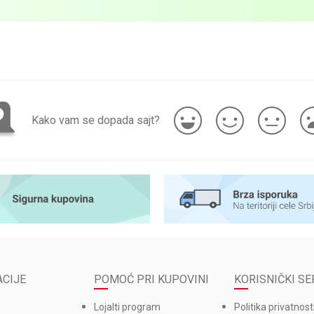
Kako vam se dopada sajt?
CIJE
POMOĆ PRI KUPOVINI
KORISNIČKI SE
Lojalti program
Politika privatnost