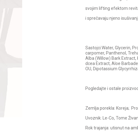
svojim lifting efektom revit
i sprečavaju njeno isušivanj
Sastojci:Water, Glycerin, 
carpomer, Panthenol, Treha
Alba (Willow) Bark Extract
dcea Extract, Aloe Barbade
OU, Dipotassium Glycyrrhiza
Pogledajte i ostale proizv
Zemlja porekla: Koreja; Pr
Uvoznik: Le-Co, Tome Živan
Rok trajanja: utisnut na am