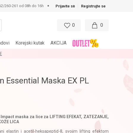
62/260-261 od 08h do 16h
Prijavite se
Registrujte se
0
0
ndovi
Korejski kutak
AKCIJA
E
n Essential Maska EX PL
Impact maska za lice za LIFTING EFEKAT, ZATEZANJE,
KOŽE LICA
ani elastin i acetil-heksapeptid-8, svojim lifting efektom