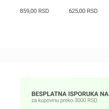
Mask Pack 23ml
Intensive Gold
Mask 37g
859,00
RSD
625,00
RSD
Dodaj u korpu
Dodaj u korpu