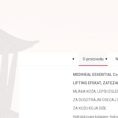
O proizvodu
N
MEDIHEAL ESSENTIAL Coll
LIFTING EFEKAT, ZATEZA
MLAĐA KOŽA, LEPŠI IZGLE
ZA DUGOTRAJNI OSEĆAJ 
ZA KOŽU KOJA DIŠE
Hidrolizovani kolagen, hidro