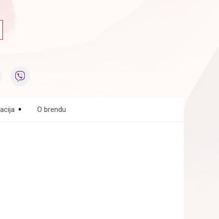
acija
O brendu