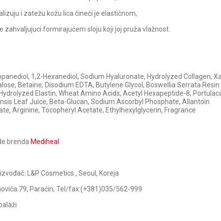
alizuju i zatežu kožu lica čineći je elastičnom,
e zahvaljujuci formirajućem sloju koji joj pruža vlažnost.
Propanediol, 1,2-Hexanediol, Sodium Hyaluronate, Hydrolyzed Collagen,
lose, Betaine, Disodium EDTA, Butylene Glycol, Boswellia Serrata Resin
, Hydrolyzed Elastin, Wheat Amino Acids, Acetyl Hexapeptide-8, Portulac
nsis Leaf Juice, Beta-Glucan, Sodium Ascorbyl Phosphate, Allantoin
te, Arginine, Tocopheryl Acetate, Ethylhexylglycerin, Fragrance
ode brenda
Mediheal
oizvođač: L&P Cosmetics , Seoul, Koreja
ovića 79, Paraćin, Tel/fax:(+381)035/562-999
balaži