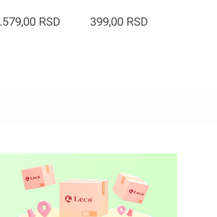
0g
PDRN 20gr
Hyaluro
20gr
.579,00
RSD
399,00
RSD
399,0
Dodaj u korpu
Dodaj u korpu