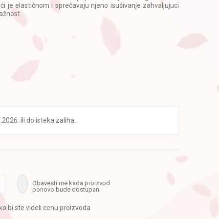
eći je elastičnom i sprečavaju njeno isušivanje zahvaljujuci
lažnost.
2026. ili do isteka zaliha.
Obavesti me kada proizvod
ponovo bude dostupan
ako bi ste videli cenu proizvoda