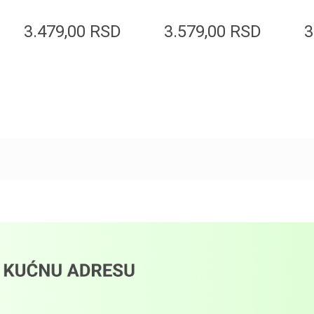
Real Glow Mask
90g
9
100ml
3.479,00
RSD
3.579,00
RSD
3
Dodaj u korpu
Dodaj u korpu