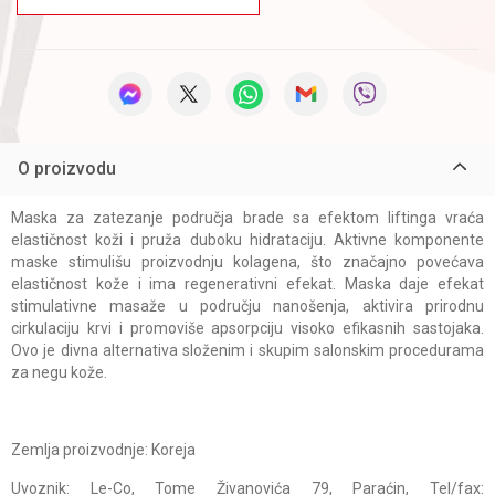
O proizvodu
Maska za zatezanje područja brade sa efektom liftinga vraća
elastičnost koži i pruža duboku hidrataciju. Aktivne komponente
maske stimulišu proizvodnju kolagena, što značajno povećava
elastičnost kože i ima regenerativni efekat. Maska daje efekat
stimulativne masaže u području nanošenja, aktivira prirodnu
cirkulaciju krvi i promoviše apsorpciju visoko efikasnih sastojaka.
Ovo je divna alternativa složenim i skupim salonskim procedurama
za negu kože.
Zemlja proizvodnje: Koreja
Uvoznik: Le-Co, Tome Živanovića 79, Paraćin, Tel/fax: