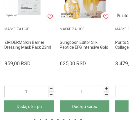
MASKE ZA LICE
MASKE ZA LICE
MASKE Z
ZIPIDERM Skin Barrier
Sungboon Editor Silk
Purito 
Dressing Mask Pack 23ml
Peptide EFG Intensive Gold
Collage
Mask 37g
100ml
859,00
RSD
625,00
RSD
3.479,
Dodaj u korpu
Dodaj u korpu
D