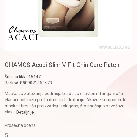
CHAMOS Acaci Slim V Fit Chin Care Patch
Šifra artikla:
16147
Barkod:
8809071362473
Maska za zatezanje područja brade sa efektom liftinga vraća
elastičnost koži i pruža duboku hidrataciju. Aktivne komponente
maske stimulišu proizvodnju kolagena, što značajno povećava
elas
...
Detaljnije
Prosečna ocena:
5