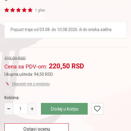
1 glas
Popust traje od 03.08. do 10.08.2026. ili do isteka zaliha.
315,00
RSD
220,50
RSD
Cena sa PDV-om:
Ukupna ušteda:
94,50
RSD
Obavesti me o sniženju
Količina:
Dodaj u korpu
Ostavi ocenu