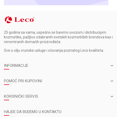
25 godina sa vama, uspešno se bavimo uvozom i distribucijom
kozmetike, pažljivo odabranih svetskih kozmetičkih brendova kao i
renomiranih domaćih proizvođača.
Sve u cilju vrunske usluge i očuvanja poznatog Leco kvaliteta.
INFORMACIJE
POMOĆ PRI KUPOVINI
KORISNIČKI SERVIS
HAJDE DA BUDEMO U KONTAKTU