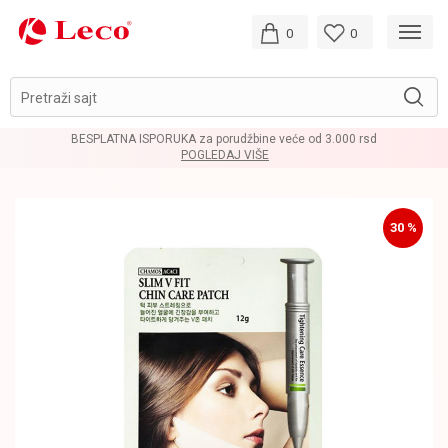
0
0
Pretraži sajt
BESPLATNA ISPORUKA za porudžbine veće od 3.000 rsd
POGLEDAJ VIŠE
30
%