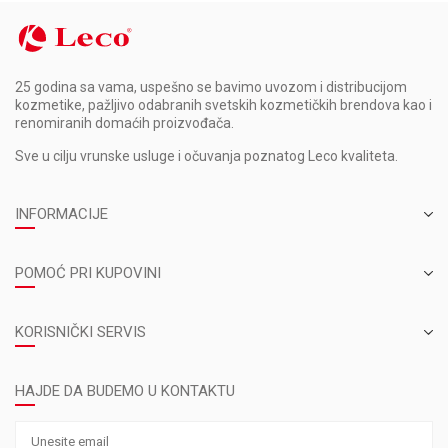
25 godina sa vama, uspešno se bavimo uvozom i distribucijom
kozmetike, pažljivo odabranih svetskih kozmetičkih brendova kao i
renomiranih domaćih proizvođača.
Sve u cilju vrunske usluge i očuvanja poznatog Leco kvaliteta.
INFORMACIJE
POMOĆ PRI KUPOVINI
KORISNIČKI SERVIS
HAJDE DA BUDEMO U KONTAKTU