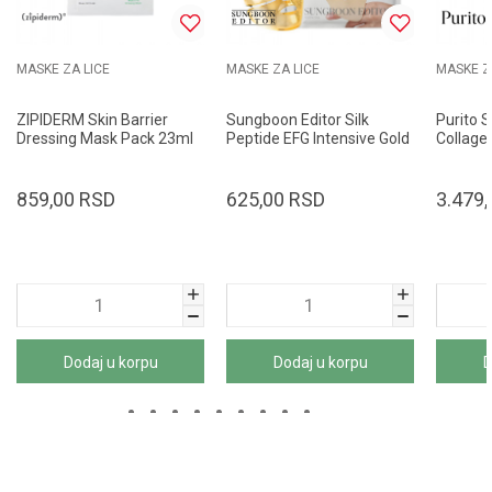
MASKE ZA LICE
MASKE ZA LICE
MASKE Z
ZIPIDERM Skin Barrier
Sungboon Editor Silk
Purito 
Dressing Mask Pack 23ml
Peptide EFG Intensive Gold
Collage
Mask 37g
100ml
859,00
RSD
625,00
RSD
3.479,
Dodaj u korpu
Dodaj u korpu
D