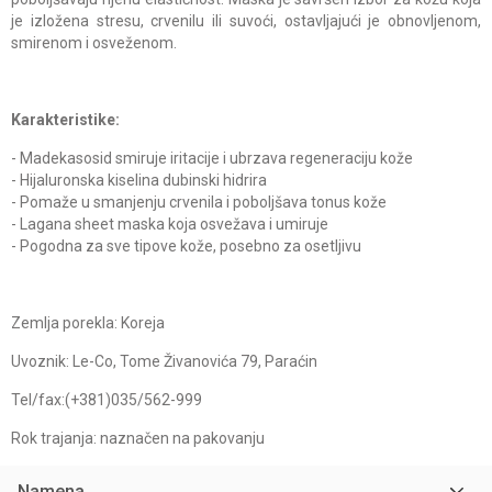
je izložena stresu, crvenilu ili suvoći, ostavljajući je obnovljenom,
smirenom i osveženom.
Karakteristike:
- Madekasosid smiruje iritacije i ubrzava regeneraciju kože
- Hijaluronska kiselina dubinski hidrira
- Pomaže u smanjenju crvenila i poboljšava tonus kože
- Lagana sheet maska koja osvežava i umiruje
- Pogodna za sve tipove kože, posebno za osetljivu
Zemlja porekla: Koreja
Uvoznik: Le-Co, Tome Živanovića 79, Paraćin
Tel/fax:(+381)035/562-999
Rok trajanja: naznačen na pakovanju
Namena