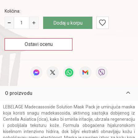
Količina:
Dodaj u korpu
Ostavi ocenu
O proizvodu
LEBELAGE Madecassoside Solution Mask Pack je umirujuća maska
koja koristi snagu madekasosida, aktivnog sastojka dobijenog iz
Centella Asiatica (cica), kako bi smirila iritacije, ubrzala regeneraciju
i poboljšala teksturu kože. Formula obogaćena hijaluronskom
kiselinom intenzivno hidrira, dok biljni ekstrakti obnavljaju kožu i
poboljšavaju njenu elastičnost. Maska je savršen izbor za kožu koja