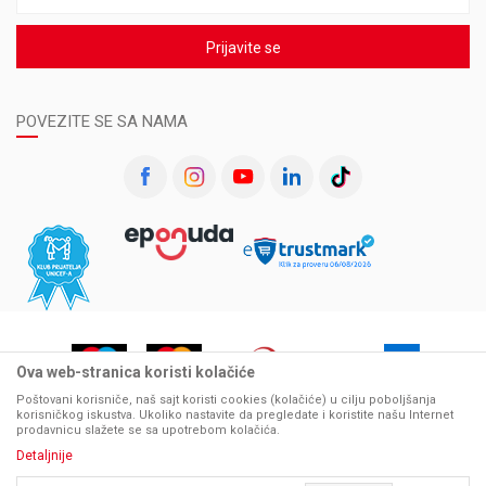
Prijavite se
POVEZITE SE SA NAMA
Ova web-stranica koristi kolačiće
Poštovani korisniče, naš sajt koristi cookies (kolačiće) u cilju poboljšanja
korisničkog iskustva. Ukoliko nastavite da pregledate i koristite našu Internet
prodavnicu slažete se sa upotrebom kolačića.
Detaljnije
Nastojimo da budemo što precizniji u opisu proizvoda, prikazu slika i samih cena, ali ne