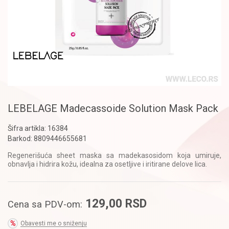
LEBELAGE Madecassoide Solution Mask Pack
Šifra artikla:
16384
Barkod:
8809446655681
Regenerišuća sheet maska sa madekasosidom koja umiruje,
obnavlja i hidrira kožu, idealna za osetljive i iritirane delove lica.
129,00
RSD
Cena sa PDV-om:
Obavesti me o sniženju