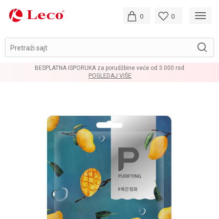
0
0
Pretraži sajt
ORUKA za porudžbine veće od 3.000 rsd
POGLEDAJ VIŠE