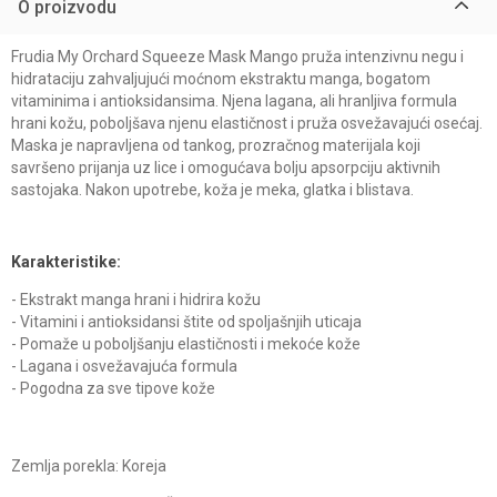
O proizvodu
Frudia My Orchard Squeeze Mask Mango pruža intenzivnu negu i
hidrataciju zahvaljujući moćnom ekstraktu manga, bogatom
vitaminima i antioksidansima. Njena lagana, ali hranljiva formula
hrani kožu, poboljšava njenu elastičnost i pruža osvežavajući osećaj.
Maska je napravljena od tankog, prozračnog materijala koji
savršeno prijanja uz lice i omogućava bolju apsorpciju aktivnih
sastojaka. Nakon upotrebe, koža je meka, glatka i blistava.
Karakteristike:
- Ekstrakt manga hrani i hidrira kožu
- Vitamini i antioksidansi štite od spoljašnjih uticaja
- Pomaže u poboljšanju elastičnosti i mekoće kože
- Lagana i osvežavajuća formula
- Pogodna za sve tipove kože
Zemlja porekla: Koreja