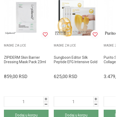
MASKE ZA LICE
MASKE ZA LICE
MASKE Z
ZIPIDERM Skin Barrier
Sungboon Editor Silk
Purito 
Dressing Mask Pack 23ml
Peptide EFG Intensive Gold
Collage
Mask 37g
100ml
859,00
RSD
625,00
RSD
3.479,
Dodaj u korpu
Dodaj u korpu
D