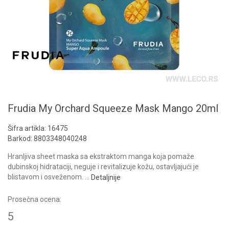
Frudia My Orchard Squeeze Mask Mango 20ml
Šifra artikla:
16475
Barkod:
8803348040248
Hranljiva sheet maska sa ekstraktom manga koja pomaže
dubinskoj hidrataciji, neguje i revitalizuje kožu, ostavljajući je
blistavom i osveženom.
...
Detaljnije
Prosečna ocena:
5