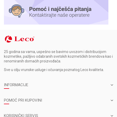
25 godina sa vama, uspešno se bavimo uvozom i distribucijom
kozmetike, pažljivo odabranih svetskih kozmetičkih brendova kao i
renomiranih domaćih proizvođača.
Sve u cilju vrunske usluge i očuvanja poznatog Leco kvaliteta.
INFORMACIJE
POMOĆ PRI KUPOVINI
KORISNIČKI SERVIS