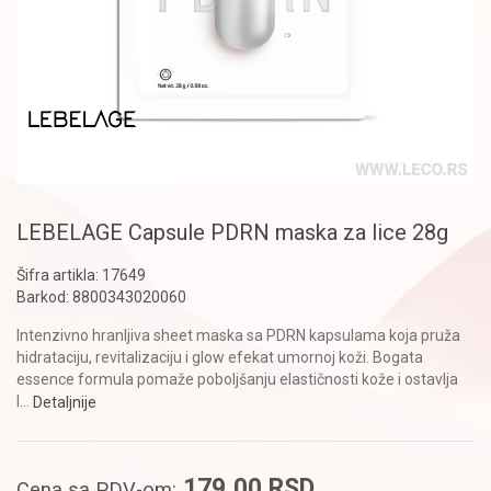
LEBELAGE Capsule PDRN maska za lice 28g
Šifra artikla:
17649
Barkod:
8800343020060
Intenzivno hranljiva sheet maska sa PDRN kapsulama koja pruža
hidrataciju, revitalizaciju i glow efekat umornoj koži. Bogata
essence formula pomaže poboljšanju elastičnosti kože i ostavlja
l
...
Detaljnije
179,00
RSD
Cena sa PDV-om: