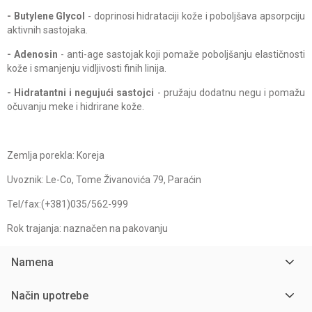
- Butylene Glycol
- doprinosi hidrataciji kože i poboljšava apsorpciju
aktivnih sastojaka.
- Adenosin
- anti-age sastojak koji pomaže poboljšanju elastičnosti
kože i smanjenju vidljivosti finih linija.
- Hidratantni i negujući sastojci
- pružaju dodatnu negu i pomažu
očuvanju meke i hidrirane kože.
Zemlja porekla: Koreja
Uvoznik: Le-Co, Tome Živanovića 79, Paraćin
Tel/fax:(+381)035/562-999
Rok trajanja: naznačen na pakovanju
Namena
Način upotrebe