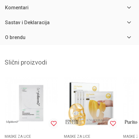
Komentari
Sastav i Deklaracija
O brendu
Slični proizvodi
MASKE ZA LICE
MASKE ZA LICE
MASKE Z