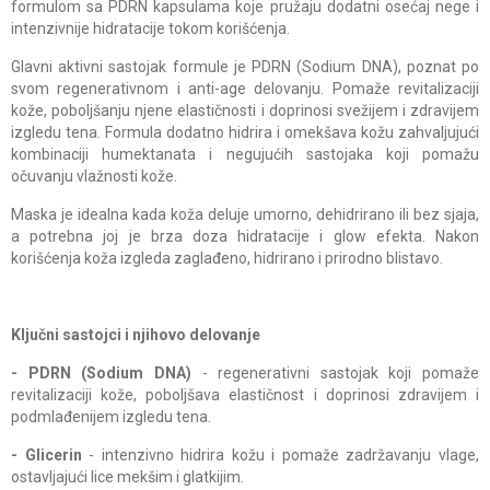
formulom sa PDRN kapsulama koje pružaju dodatni osećaj nege i
intenzivnije hidratacije tokom korišćenja.
Glavni aktivni sastojak formule je PDRN (Sodium DNA), poznat po
svom regenerativnom i anti-age delovanju. Pomaže revitalizaciji
kože, poboljšanju njene elastičnosti i doprinosi svežijem i zdravijem
izgledu tena. Formula dodatno hidrira i omekšava kožu zahvaljujući
kombinaciji humektanata i negujućih sastojaka koji pomažu
očuvanju vlažnosti kože.
Maska je idealna kada koža deluje umorno, dehidrirano ili bez sjaja,
a potrebna joj je brza doza hidratacije i glow efekta. Nakon
korišćenja koža izgleda zaglađeno, hidrirano i prirodno blistavo.
Ključni sastojci i njihovo delovanje
- PDRN (Sodium DNA)
- regenerativni sastojak koji pomaže
revitalizaciji kože, poboljšava elastičnost i doprinosi zdravijem i
podmlađenijem izgledu tena.
- Glicerin
- intenzivno hidrira kožu i pomaže zadržavanju vlage,
ostavljajući lice mekšim i glatkijim.