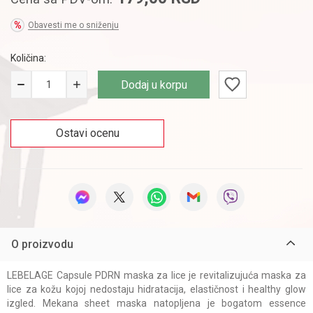
Obavesti me o sniženju
Količina:
Dodaj u korpu
Ostavi ocenu
O proizvodu
LEBELAGE Capsule PDRN maska za lice je revitalizujuća maska za
lice za kožu kojoj nedostaju hidratacija, elastičnost i healthy glow
izgled. Mekana sheet maska natopljena je bogatom essence