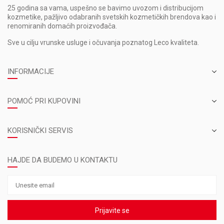
25 godina sa vama, uspešno se bavimo uvozom i distribucijom
kozmetike, pažljivo odabranih svetskih kozmetičkih brendova kao i
renomiranih domaćih proizvođača.
Sve u cilju vrunske usluge i očuvanja poznatog Leco kvaliteta.
INFORMACIJE
POMOĆ PRI KUPOVINI
KORISNIČKI SERVIS
HAJDE DA BUDEMO U KONTAKTU
Prijavite se