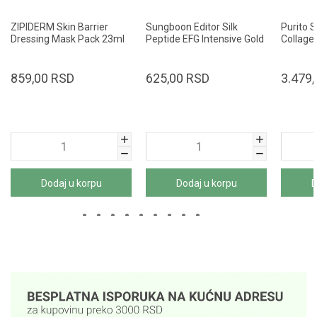
ZIPIDERM Skin Barrier
Sungboon Editor Silk
Purito 
Dressing Mask Pack 23ml
Peptide EFG Intensive Gold
Collage
Mask 37g
100ml
859,00
RSD
625,00
RSD
3.479,
Dodaj u korpu
Dodaj u korpu
D