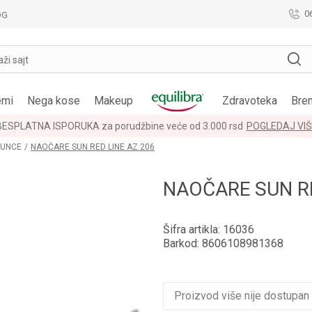
0
OG
aži sajt
emi
Nega kose
Makeup
Zdravoteka
Bre
LOYALTY PROGRAM
POGLEDAJ VIŠE
SUNCE
NAOČARE SUN RED LINE AZ 206
NAOČARE SUN RE
Šifra artikla:
16036
Barkod:
8606108981368
Proizvod više nije dostupan