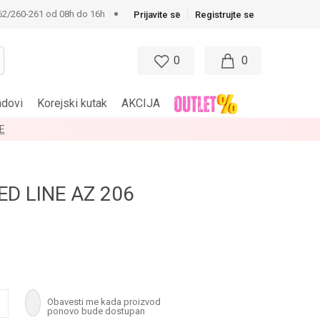
62/260-261 od 08h do 16h
Prijavite se
Registrujte se
0
0
ndovi
Korejski kutak
AKCIJA
D LINE AZ 206
Obavesti me kada proizvod
ponovo bude dostupan