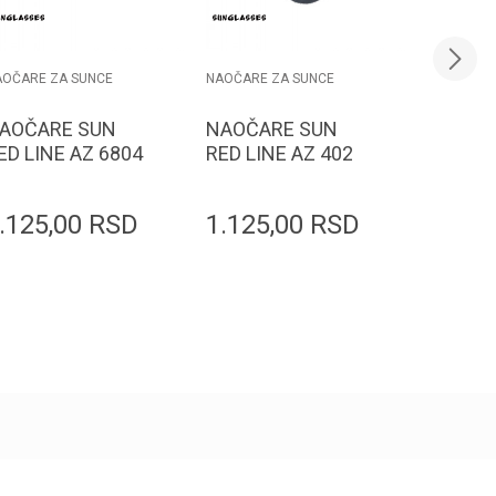
AOČARE ZA SUNCE
NAOČARE ZA SUNCE
NAOČARE 
AOČARE SUN
NAOČARE SUN
NAOČA
ED LINE AZ 6804
RED LINE AZ 402
RED LI
.125,00
RSD
1.125,00
RSD
1.125
Dodaj u korpu
Dodaj u korpu