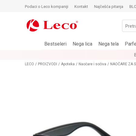
Podaci o Leco kompaniji
Kontakt
Najčešća pitanja
BL
Pretr
Bestseleri
Nega lica
Nega tela
Parf
LECO
PROIZVODI
Apoteka
Naočare i sočiva
NAOČARE ZA 