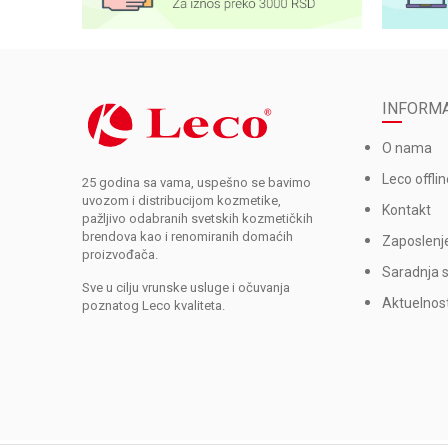
INFORMA
O nama
Leco offlin
25 godina sa vama, uspešno se bavimo
uvozom i distribucijom kozmetike,
Kontakt
pažljivo odabranih svetskih kozmetičkih
brendova kao i renomiranih domaćih
Zaposlenj
proizvođača.
Saradnja 
Sve u cilju vrunske usluge i očuvanja
Aktuelnost
poznatog Leco kvaliteta.