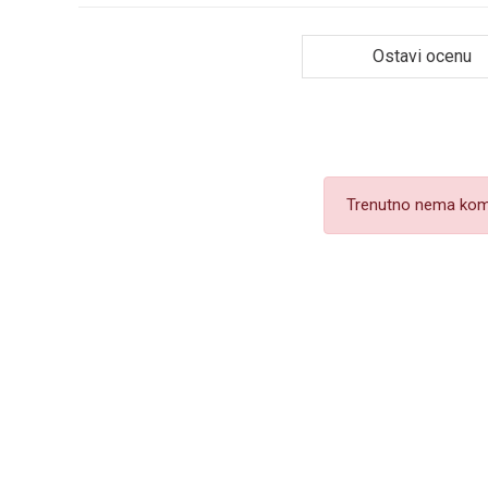
Ostavi ocenu
Trenutno nema kom