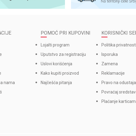
CIJE
POMOĆ PRI KUPOVINI
KORISNIČKI SE
Lojalti program
Politika privatnost
e
Uputstvo za registraciju
Isporuka
Uslovi korišćenja
Zamena
e
Kako kupiti proizvod
Reklamacije
sa nama
Najčešća pitanja
Pravo na odustaja
i
Povraćaj sredsta
Plaćanje kartica