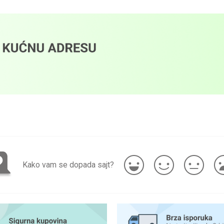
Kako vam se dopada sajt?