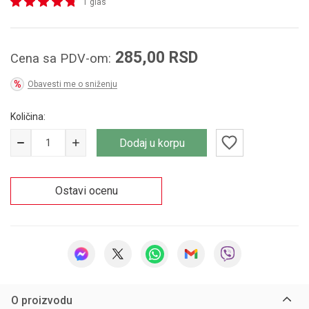
1 glas
285,00
RSD
Cena sa PDV-om:
Obavesti me o sniženju
Količina:
Dodaj u korpu
Ostavi ocenu
O proizvodu