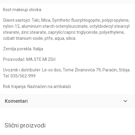
Kost makeup olovka.
Glavni sastojci: Talc, Mica, Synthetic fluorphlogopite, polypropylene,
nylon-12, aluminium starch octenylsuccinate, octyldodecyl stearoyl
stearate, zinc stearate, caprylic/capric triglyceride, polyethylene,
cobalt titanium oxide, ptfe, aqua, silica.
Zemlja porekla: Italija
Proizvođač: MA.STE.MI 2Srl
Uvoznik i distributer: Le-co doo, Tome Živanovića 79, Paraćin, Srbija.
Tel: 035/562-999
Rok trajanja: Naznačen na ambalaži.
Komentari
Slični proizvodi