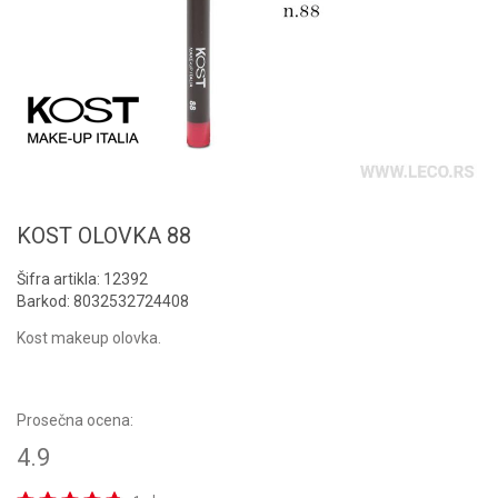
KOST OLOVKA 88
Šifra artikla:
12392
Barkod:
8032532724408
Kost makeup olovka.
Prosečna ocena:
4.9