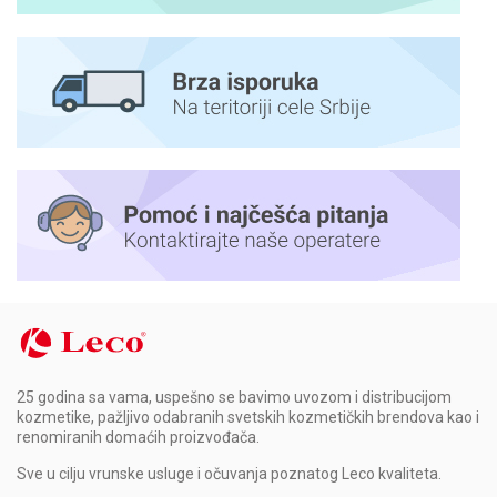
25 godina sa vama, uspešno se bavimo uvozom i distribucijom
kozmetike, pažljivo odabranih svetskih kozmetičkih brendova kao i
renomiranih domaćih proizvođača.
Sve u cilju vrunske usluge i očuvanja poznatog Leco kvaliteta.