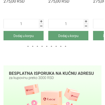
275,00
RSD
275,00
RSD
275,0
Dodaj u korpu
Dodaj u korpu
D