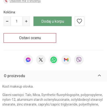
Obavesti me o sniženju
Količina:
Dodaj u korpu
Ostavi ocenu
O proizvodu
Kost makeup olovka.
Glavni sastojci: Talc, Mica, Synthetic fluorphlogopite, polypropylene,
nylon-12, aluminium starch octenylsuccinate, octyldodecyl stearoyl
stearate, zinc stearate, caprylic/capric triglyceride, polyethylene,