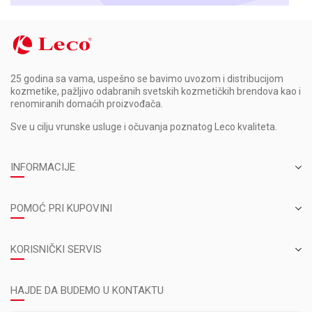
25 godina sa vama, uspešno se bavimo uvozom i distribucijom
kozmetike, pažljivo odabranih svetskih kozmetičkih brendova kao i
renomiranih domaćih proizvođača.
Sve u cilju vrunske usluge i očuvanja poznatog Leco kvaliteta.
INFORMACIJE
POMOĆ PRI KUPOVINI
KORISNIČKI SERVIS
HAJDE DA BUDEMO U KONTAKTU