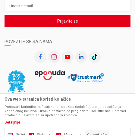
Prijavite se
POVEZITE SE SA NAMA
Ova web-stranica koristi kolačiće
Poštovani korisniče, naš sajt koristi cookies (kolačiće) u cilju poboljšanja
korisničkog iskustva. Ukoliko nastavite da pregledate i koristite našu Internet
prodavnicu slažete se sa upotrebom kolačića.
Detaljnije
Nužni
Statistika
Marketing
Saznaj više