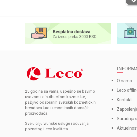
INFORMA
O nama
Leco offlin
25 godina sa vama, uspešno se bavimo
uvozom i distribucijom kozmetike,
Kontakt
pažljivo odabranih svetskih kozmetičkih
brendova kao i renomiranih domaćih
Zaposlenj
proizvođača.
Saradnja 
Sve u cilju vrunske usluge i očuvanja
Aktuelnost
poznatog Leco kvaliteta.