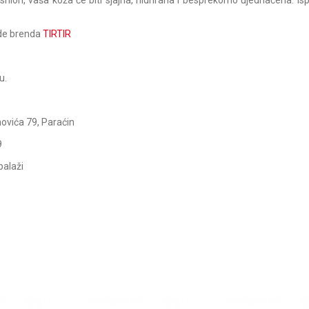
hion, vaša koža će biti sjajna, hidrirana i besprekorno ujednačena. Isp
ode brenda
TIRTIR
u.
ovića 79, Paraćin
9
balaži