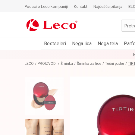
Podaci o Leco kompaniji
Kontakt
Najčešća pitanja
BL
Pretr
Bestseleri
Nega lica
Nega tela
Parf
LECO
PROIZVODI
Šminka
Šminka za lice
Tečni puder
TIR