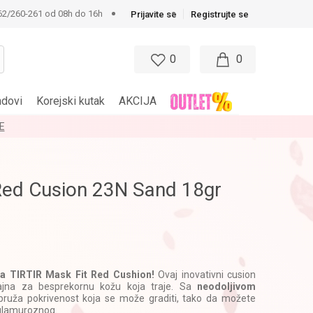
62/260-261 od 08h do 16h
Prijavite se
Registrujte se
0
0
ndovi
Korejski kutak
AKCIJA
E
Red Cusion 23N Sand 18gr
sa TIRTIR Mask Fit Red Cushion!
Ovaj inovativni cusion
ajna za besprekornu kožu koja traje. Sa
neodoljivom
pruža pokrivenost koja se može graditi, tako da možete
o glamuroznog.