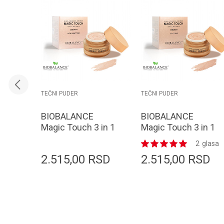
TEČNI PUDER
TEČNI PUDER
BIOBALANCE
BIOBALANCE
Magic Touch 3 in 1
Magic Touch 3 in 1
Ultra light tones 30
Light tones 30 ml
2
glasa
ml
2.515,00
RSD
2.515,00
RSD
Dodaj u korpu
Dodaj u korpu