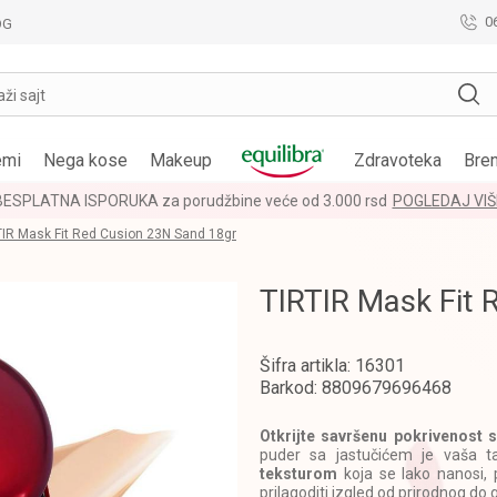
0
OG
aži sajt
emi
Nega kose
Makeup
Zdravoteka
Bre
BESPLATNA ISPORUKA za porudžbine veće od 3.000 rsd
POGLEDAJ VIŠ
TIR Mask Fit Red Cusion 23N Sand 18gr
TIRTIR Mask Fit 
Šifra artikla:
16301
Barkod:
8809679696468
Otkrijte savršenu pokrivenost 
puder sa jastučićem je vaša t
teksturom
koja se lako nanosi, 
prilagoditi izgled od prirodnog d