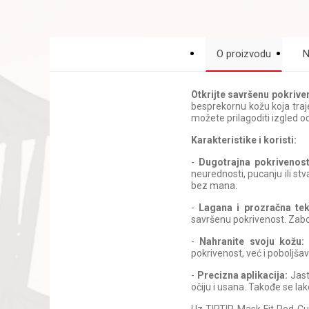
O proizvodu
N
Otkrijte savršenu pokriv
besprekornu kožu koja traj
možete prilagoditi izgled 
Karakteristike i koristi:
-
Dugotrajna pokrivenost
neurednosti, pucanju ili stv
bez mana.
-
Lagana i prozračna tek
savršenu pokrivenost. Zabor
-
Nahranite svoju kožu:
I
pokrivenost, već i poboljšav
-
Precizna aplikacija:
Jast
očiju i usana. Takođe se la