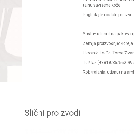
Uz TIRTIR Mask Fit Red Cus
tajnu savršene kože!
Pogledajte i ostale proizv
Sastav utisnut na pakovanj
Zemlja proizvodnje: Koreja
Uvoznik: Le-Co, Tome Živan
Tel/fax:(+381)035/562-99
Rok trajanja: utisnut na am
Slični proizvodi