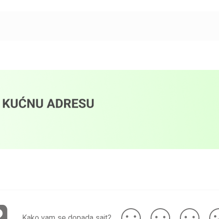
Kako vam se dopada sajt?