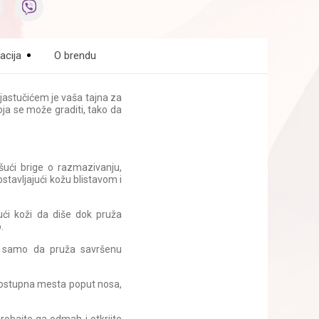
acija
O brendu
 jastučićem je vaša tajna za
oja se može graditi, tako da
išući brige o razmazivanju,
ostavljajući kožu blistavom i
ći koži da diše dok pruža
.
ne samo da pruža savršenu
dostupna mesta poput nosa,