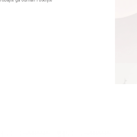
robajte ga odmah i otkrijte