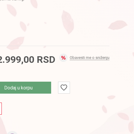
2.999,00
RSD
Obavesti me o sniženju
Dodaj u korpu