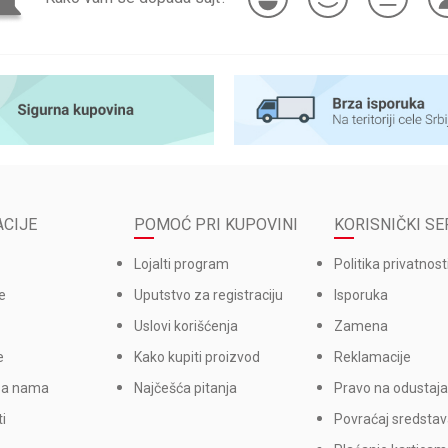
CIJE
POMOĆ PRI KUPOVINI
KORISNIČKI SE
Lojalti program
Politika privatnost
e
Uputstvo za registraciju
Isporuka
Uslovi korišćenja
Zamena
e
Kako kupiti proizvod
Reklamacije
sa nama
Najčešća pitanja
Pravo na odustaja
i
Povraćaj sredsta