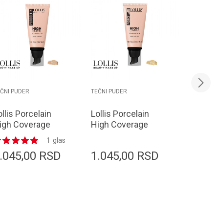
ČNI PUDER
TEČNI PUDER
TEČNI PUD
ollis Porcelain
Lollis Porcelain
BIOBA
igh Coverage
High Coverage
Magic T
oundation R01
Foundation Y02
for all 
1
glas
5ml
35ml
30 ml
.045,00
RSD
1.045,00
RSD
2.515
Dodaj u korpu
Dodaj u korpu