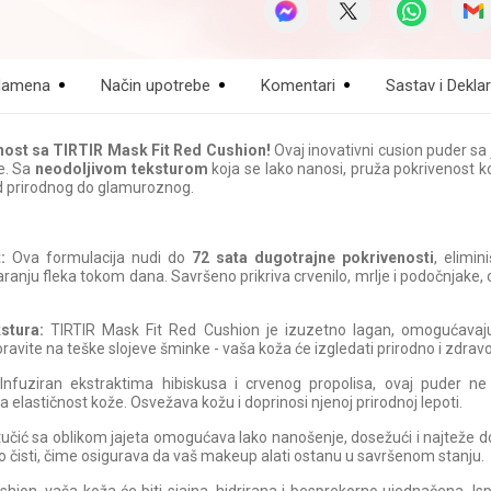
amena
Način upotrebe
Komentari
Sastav i Deklar
enost sa TIRTIR Mask Fit Red Cushion!
Ovaj inovativni cusion puder sa
e. Sa
neodoljivom teksturom
koja se lako nanosi, pruža pokrivenost k
od prirodnog do glamuroznog.
:
Ova formulacija nudi do
72 sata dugotrajne pokrivenosti
, elimin
aranju fleka tokom dana. Savršeno prikriva crvenilo, mrlje i podočnjake, 
stura:
TIRTIR Mask Fit Red Cushion je izuzetno lagan, omogućavaju
avite na teške slojeve šminke - vaša koža će izgledati prirodno i zdravo
nfuziran ekstraktima hibiskusa i crvenog propolisa, ovaj puder 
a elastičnost kože. Osvežava kožu i doprinosi njenoj prirodnoj lepoti.
učić sa oblikom jajeta omogućava lako nanošenje, dosežući i najteže 
ko čisti, čime osigurava da vaš makeup alati ostanu u savršenom stanju.