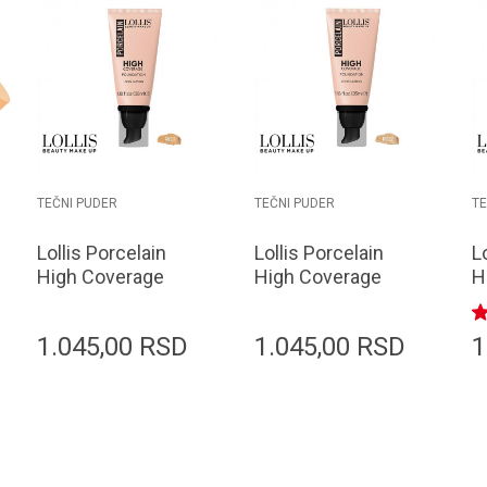
TEČNI PUDER
TEČNI PUDER
TE
Lollis Porcelain
Lollis Porcelain
L
High Coverage
High Coverage
H
Foundation R03
Foundation R02
F
35ml
35ml
3
1.045,00
RSD
1.045,00
RSD
1
Dodaj u korpu
Dodaj u korpu