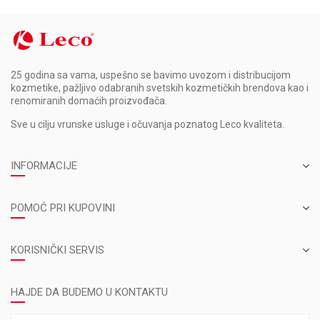
25 godina sa vama, uspešno se bavimo uvozom i distribucijom
kozmetike, pažljivo odabranih svetskih kozmetičkih brendova kao i
renomiranih domaćih proizvođača.
Sve u cilju vrunske usluge i očuvanja poznatog Leco kvaliteta.
INFORMACIJE
POMOĆ PRI KUPOVINI
KORISNIČKI SERVIS
HAJDE DA BUDEMO U KONTAKTU