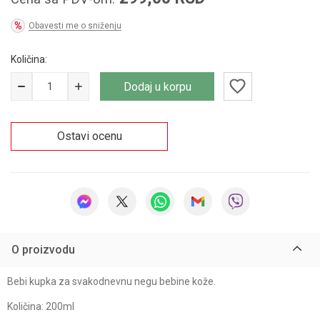
Obavesti me o sniženju
Količina:
Dodaj u korpu
Ostavi ocenu
O proizvodu
Bebi kupka za svakodnevnu negu bebine kože.
Količina: 200ml