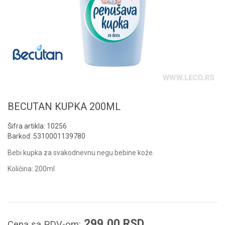
BECUTAN KUPKA 200ML
Šifra artikla:
10256
Barkod:
5310001139780
Bebi kupka za svakodnevnu negu bebine kože.
Količina: 200ml
299,00
RSD
Cena sa PDV-om: