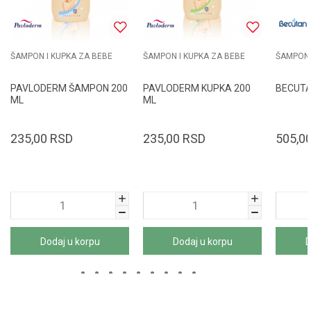
ŠAMPON I KUPKA ZA BEBE
ŠAMPON I KUPKA ZA BEBE
ŠAMPON 
PAVLODERM ŠAMPON 200
PAVLODERM KUPKA 200
BECUTA
ML
ML
235,00
RSD
235,00
RSD
505,0
Dodaj u korpu
Dodaj u korpu
D