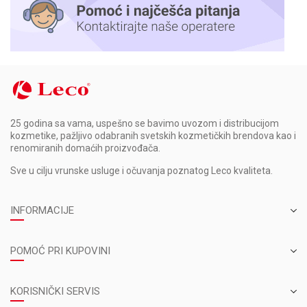
25 godina sa vama, uspešno se bavimo uvozom i distribucijom
kozmetike, pažljivo odabranih svetskih kozmetičkih brendova kao i
renomiranih domaćih proizvođača.
Sve u cilju vrunske usluge i očuvanja poznatog Leco kvaliteta.
INFORMACIJE
POMOĆ PRI KUPOVINI
KORISNIČKI SERVIS