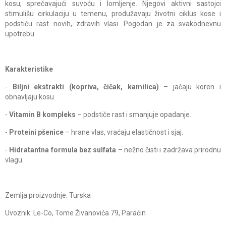
kosu, sprečavajući suvoću i lomljenje. Njegovi aktivni sastojci
stimulišu cirkulaciju u temenu, produžavaju životni ciklus kose i
podstiču rast novih, zdravih vlasi. Pogodan je za svakodnevnu
upotrebu.
Karakteristike
-
Biljni ekstrakti (kopriva, čičak, kamilica)
– jačaju koren i
obnavljaju kosu.
-
Vitamin B kompleks
– podstiče rast i smanjuje opadanje.
-
Proteini pšenice
– hrane vlas, vraćaju elastičnost i sjaj.
-
Hidratantna formula bez sulfata
– nežno čisti i zadržava prirodnu
vlagu.
Zemlja proizvodnje: Turska
Uvoznik: Le-Co, Tome Živanovića 79, Paraćin