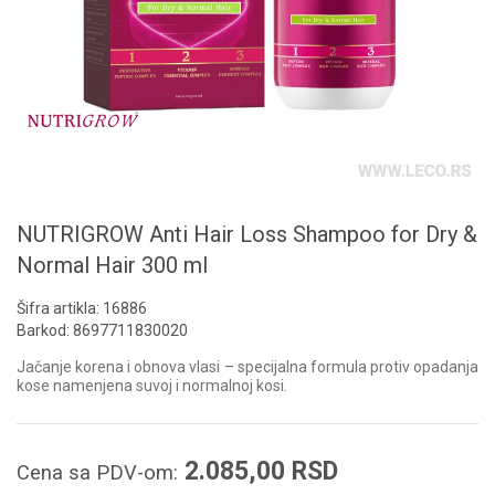
NUTRIGROW Anti Hair Loss Shampoo for Dry &
Normal Hair 300 ml
Šifra artikla:
16886
Barkod:
8697711830020
Jačanje korena i obnova vlasi – specijalna formula protiv opadanja
kose namenjena suvoj i normalnoj kosi.
2.085,00
RSD
Cena sa PDV-om: