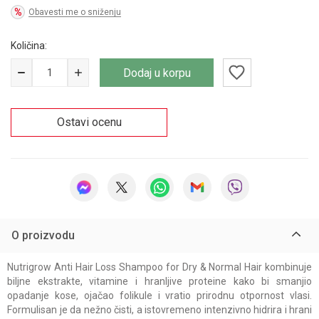
Obavesti me o sniženju
Količina:
Dodaj u korpu
Ostavi ocenu
O proizvodu
Nutrigrow Anti Hair Loss Shampoo for Dry & Normal Hair kombinuje
biljne ekstrakte, vitamine i hranljive proteine kako bi smanjio
opadanje kose, ojačao folikule i vratio prirodnu otpornost vlasi.
Formulisan je da nežno čisti, a istovremeno intenzivno hidrira i hrani