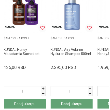
ŠAMPON ZA KOSU
ŠAMPON ZA KOSU
ŠAMPON 
KUNDAL Honey
KUNDAL Airy Volume
KUNDA
Macadamia Sachet set
Hyaluron Shampoo 500ml
Honey&
2x10ml
Blossom Breeze
Shampo
Shampoo/Treatment
Blosso
Cherry Blossom
125,00
RSD
2.395,00
RSD
1.959,
Dodaj u korpu
Dodaj u korpu
D