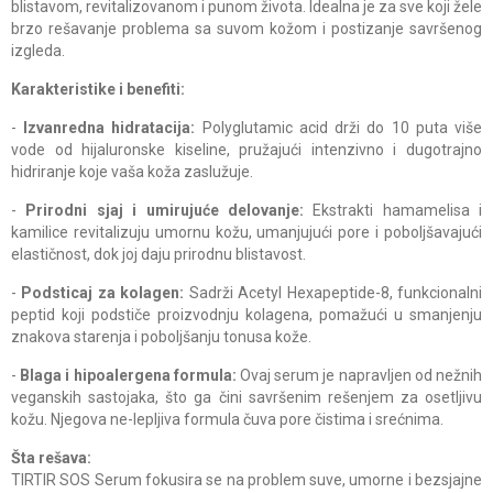
blistavom, revitalizovanom i punom života. Idealna je za sve koji žele
brzo rešavanje problema sa suvom kožom i postizanje savršenog
izgleda.
Karakteristike i benefiti:
-
Izvanredna hidratacija:
Polyglutamic acid drži do 10 puta više
vode od hijaluronske kiseline, pružajući intenzivno i dugotrajno
hidriranje koje vaša koža zaslužuje.
-
Prirodni sjaj i umirujuće delovanje:
Ekstrakti hamamelisa i
kamilice revitalizuju umornu kožu, umanjujući pore i poboljšavajući
elastičnost, dok joj daju prirodnu blistavost.
-
Podsticaj za kolagen:
Sadrži Acetyl Hexapeptide-8, funkcionalni
peptid koji podstiče proizvodnju kolagena, pomažući u smanjenju
znakova starenja i poboljšanju tonusa kože.
-
Blaga i hipoalergena formula:
Ovaj serum je napravljen od nežnih
veganskih sastojaka, što ga čini savršenim rešenjem za osetljivu
kožu. Njegova ne-lepljiva formula čuva pore čistima i srećnima.
Šta rešava:
TIRTIR SOS Serum fokusira se na problem suve, umorne i bezsjajne