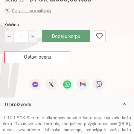
Obavesti me o sniženju
Količina:
Dodaj u korpu
Ostavi ocenu
O proizvodu
TIRTIR SOS Serum je ultimativni booster hidratacije koji vaša koža
čeka. Ova inovativna formula, obogaćena polyglutamic acid (PGA),
donosi izvanredno dubinsko hidriranje, ostavljajući vašu kožu