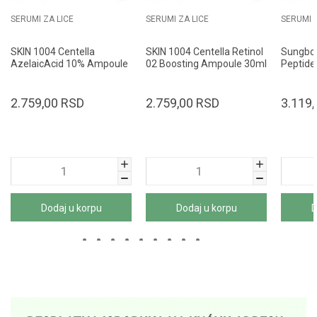
SERUMI ZA LICE
SERUMI ZA LICE
SERUMI Z
SKIN 1004 Centella
SKIN 1004 Centella Retinol
Sungboo
AzelaicAcid 10% Ampoule
02 Boosting Ampoule 30ml
Peptide 
30ml
Ampoul
2.759,00
RSD
2.759,00
RSD
3.119,
Dodaj u korpu
Dodaj u korpu
D