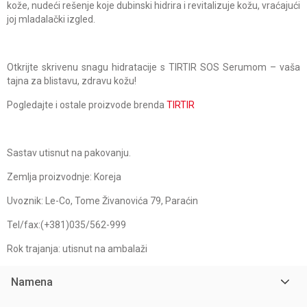
kože, nudeći rešenje koje dubinski hidrira i revitalizuje kožu, vraćajući
joj mladalački izgled.
Otkrijte skrivenu snagu hidratacije s TIRTIR SOS Serumom – vaša
tajna za blistavu, zdravu kožu!
Pogledajte i ostale proizvode brenda
TIRTIR
Sastav utisnut na pakovanju.
Zemlja proizvodnje: Koreja
Uvoznik: Le-Co, Tome Živanovića 79, Paraćin
Tel/fax:(+381)035/562-999
Rok trajanja: utisnut na ambalaži
Namena