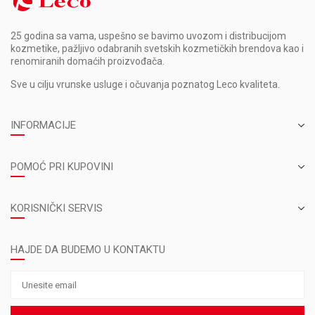
25 godina sa vama, uspešno se bavimo uvozom i distribucijom
kozmetike, pažljivo odabranih svetskih kozmetičkih brendova kao i
renomiranih domaćih proizvođača.
Sve u cilju vrunske usluge i očuvanja poznatog Leco kvaliteta.
INFORMACIJE
POMOĆ PRI KUPOVINI
KORISNIČKI SERVIS
HAJDE DA BUDEMO U KONTAKTU