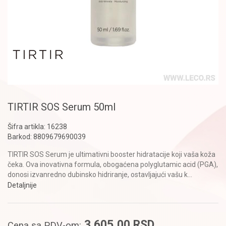
TIRTIR SOS Serum 50ml
Šifra artikla:
16238
Barkod:
8809679690039
TIRTIR SOS Serum je ultimativni booster hidratacije koji vaša koža
čeka. Ova inovativna formula, obogaćena polyglutamic acid (PGA),
donosi izvanredno dubinsko hidriranje, ostavljajući vašu k
...
Detaljnije
3.605,00
RSD
Cena sa PDV-om: