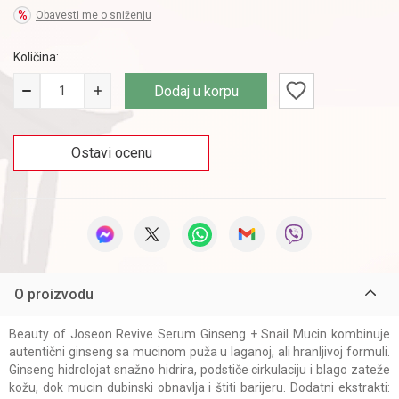
Obavesti me o sniženju
Količina:
Dodaj u korpu
Ostavi ocenu
O proizvodu
Beauty of Joseon Revive Serum Ginseng + Snail Mucin kombinuje
autentični ginseng sa mucinom puža u laganoj, ali hranljivoj formuli.
Ginseng hidrolojat snažno hidrira, podstiče cirkulaciju i blago zateže
kožu, dok mucin dubinski obnavlja i štiti barijeru. Dodatni ekstrakti: