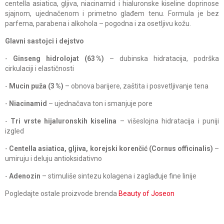
centella asiatica, gljiva, niacinamid i hialuronske kiseline doprinose
sjajnom, ujednačenom i primetno glađem tenu. Formula je bez
parfema, parabena i alkohola – pogodna i za osetljivu kožu.
Glavni sastojci i dejstvo
-
Ginseng hidrolojat (63 %)
– dubinska hidratacija, podrška
cirkulaciji i elastičnosti
-
Mucin puža (3 %)
– obnova barijere, zaštita i posvetljivanje tena
-
Niacinamid
– ujednačava ton i smanjuje pore
-
Tri vrste hijaluronskih kiselina
– višeslojna hidratacija i puniji
izgled
-
Centella asiatica, gljiva, korejski korenčić (Cornus officinalis)
–
umiruju i deluju antioksidativno
-
Adenozin
– stimuliše sintezu kolagena i zaglađuje fine linije
Pogledajte ostale proizvode brenda
Beauty of Joseon