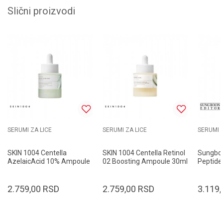
Slični proizvodi
SERUMI ZA LICE
SERUMI ZA LICE
SERUMI Z
SKIN 1004 Centella
SKIN 1004 Centella Retinol
Sungboo
AzelaicAcid 10% Ampoule
02 Boosting Ampoule 30ml
Peptide 
30ml
Ampoul
2.759,00
RSD
2.759,00
RSD
3.119,