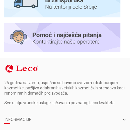
25 godina sa vama, uspešno se bavimo uvozom i distribucijom
kozmetike, pažljivo odabranih svetskih kozmetičkih brendova kao i
renomiranih domaćih proizvođača.
Sve u cilju vrunske usluge i očuvanja poznatog Leco kvaliteta.
INFORMACIJE