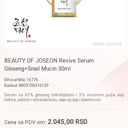
BEAUTY OF JOSEON Revive Serum
Ginseng+Snail Mucin 30ml
Šifra artikla:
16776
Barkod:
8809738316139
Serum sa 63 % ginseng hidrolojatom i 3 % mucinom puža, koji
hidrira, zateže i obnavlja kožu, daje joj sjaj i elastičnost.
2.045,00
RSD
Cena sa PDV-om: