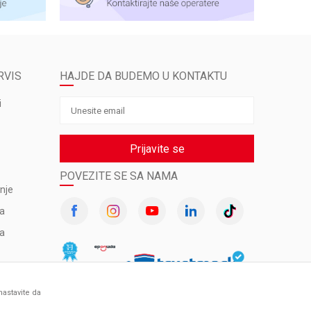
RVIS
HAJDE DA BUDEMO U KONTAKTU
i
Prijavite se
POVEZITE SE SA NAMA
nje
va
ma
nastavite da