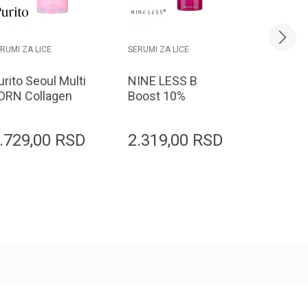
RUMI ZA LICE
SERUMI ZA LICE
SERUMI ZA
urito Seoul Multi
NINE LESS B
NINE L
DRN Collagen
Boost 10%
Molecul
FG Serum 30ml
Niacinamide
Salicyli
Serum 30ml
Serum 
.729,00
RSD
2.319,00
RSD
2.679
Dodaj u korpu
Dodaj u korpu