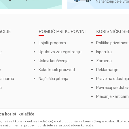
CIJE
POMOĆ PRI KUPOVINI
KORISNIČKI SE
Lojalti program
Politika privatnost
e
Uputstvo za registraciju
Isporuka
Uslovi korišćenja
Zamena
e
Kako kupiti proizvod
Reklamacije
sa nama
Najčešća pitanja
Pravo na odustaja
i
Povraćaj sredsta
Plaćanje kartica
a koristi kolačiće
, naš sajt koristi cookies (kolačiće) u cilju poboljšanja korisničkog iskustva. Ukoliko 
ite našu Internet prodavnicu slažete se sa upotrebom kolačića.