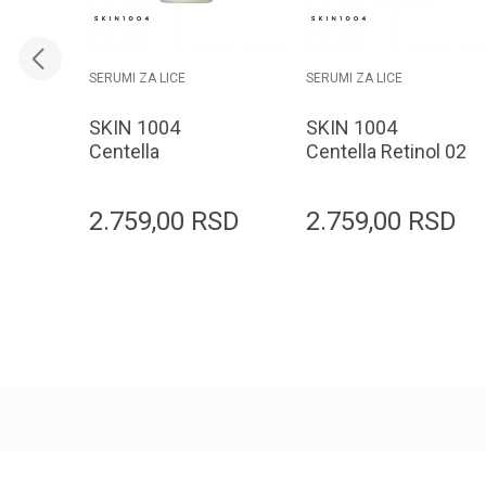
SERUMI ZA LICE
SERUMI ZA LICE
SKIN 1004
SKIN 1004
Centella
Centella Retinol 02
AzelaicAcid 10%
Boosting Ampoule
Ampoule 30ml
30ml
2.759,00
RSD
2.759,00
RSD
Dodaj u korpu
Dodaj u korpu