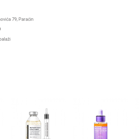
ovića 79, Paraćin
9
balaži