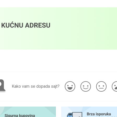
Kako vam se dopada sajt?