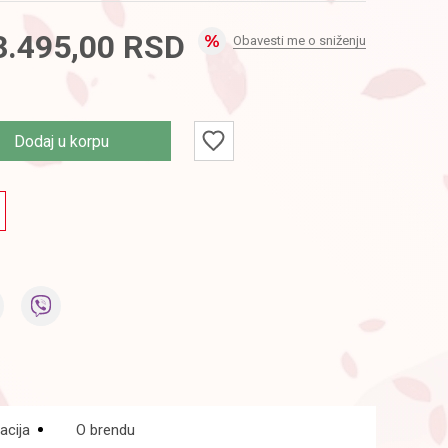
3.495,00
RSD
Obavesti me o sniženju
Dodaj u korpu
acija
O brendu