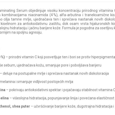
inating Serum objedinjuje visoku koncentraciju prirodnog vitamina C
kombinacijama niacinamida (4 %), alfa-arbutina i traneksamične kis
sno cilja tamne mrlje, ujednačava ten i sprečava nastanak novih disko
 kiselinom za antioksidativnu zaštitu, dok osam vrsta hijaluronskih kis
jnu hidrataciju i jačinu barijere kože. Formula je pogodna za osetljivu k
pornijim na spoljnu agresiju.
j
 %)
– prirodni vitamin C koji posvetljuje ten i bori se protiv hiperpigmenta
še sebum, ujednačava kožu, smanjuje pore i poboljšava barijeru
– deluje na postupalne mrlje i sprečava nastanak novih diskoloracija
 melanina i smanjuje vidljivost postojećih mrlja
lina
– pokrivaju antioksidativni spektar i pojačavaju stabilnost vitamina 
selina
– višeslojna hidratacija, popunjavanje linija i povećana elastičnost
thenol, shea puter
– učvršćivanje barijere kože, dugotrajna hidratacija i