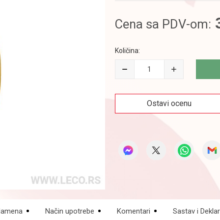
Cena sa PDV-om:
Količina:
Ostavi ocenu
amena
Način upotrebe
Komentari
Sastav i Deklar