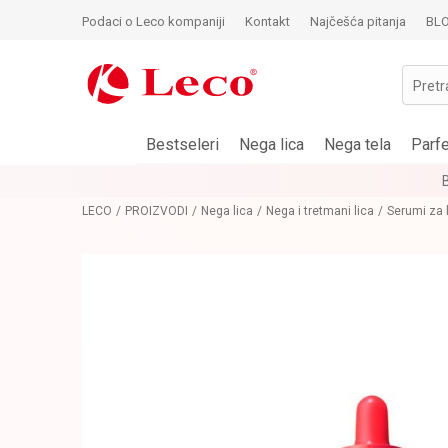
Podaci o Leco kompaniji
Kontakt
Najčešća pitanja
BL
Pretr
Bestseleri
Nega lica
Nega tela
Parf
LECO
PROIZVODI
Nega lica
Nega i tretmani lica
Serumi za 