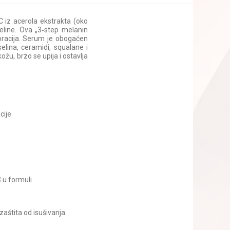
 iz acerola ekstrakta (oko
eline. Ova „3‑step melanin
loracija. Serum je obogaćen
elina, ceramidi, squalane i
ožu, brzo se upija i ostavlja
cije
C u formuli
 zaštita od isušivanja