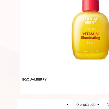
O proizvodu
N