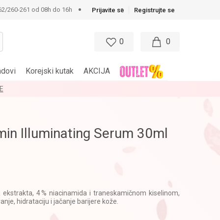
62/260-261 od 08h do 16h
Prijavite se
Registrujte se
0
0
ndovi
Korejski kutak
AKCIJA
E
min Illuminating Serum 30ml
 ekstrakta, 4 % niacinamida i traneskamičnom kiselinom,
nje, hidrataciju i jačanje barijere kože.