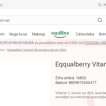
0
OG
aži sajt
emi
Nega kose
Makeup
Zdravoteka
Bre
BESPLATNA ISPORUKA za porudžbine veće od 3.000 rsd
POGLEDAJ VIŠ
lice
Eqqualberry Vitamin Illuminating Serum 30ml
Eqqualberry Vita
Šifra artikla:
16826
Barkod:
8809875456477
Vitamin C serum sa 40 % acerola
osmišljen za intenzivno posvetljava