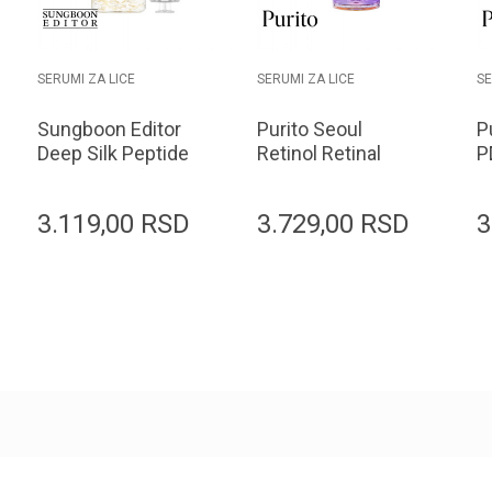
SERUMI ZA LICE
SERUMI ZA LICE
SE
Sungboon Editor
Purito Seoul
P
Deep Silk Peptide
Retinol Retinal
P
Intensive Lifting
NAD 2000 + Serum
E
Ampoule 35ml
30ml
3.119,00
RSD
3.729,00
RSD
3
Dodaj u korpu
Dodaj u korpu