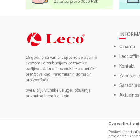
INFORMA
O nama
Leco offlin
25 godina sa vama, uspešno se bavimo
uvozom i distribucijom kozmetike,
Kontakt
pažljivo odabranih svetskih kozmetičkih
brendova kao i renomiranih domaćih
Zaposlenj
proizvođača.
Saradnja 
Sve u cilju vrunske usluge i očuvanja
Aktuelnost
poznatog Leco kvaliteta.
Ova web-stranic
Poštovani korisniče
pregledate i korist