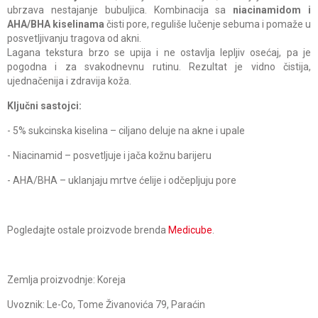
ubrzava nestajanje bubuljica. Kombinacija sa
niacinamidom i
AHA/BHA kiselinama
čisti pore, reguliše lučenje sebuma i pomaže u
posvetljivanju tragova od akni.
Lagana tekstura brzo se upija i ne ostavlja lepljiv osećaj, pa je
pogodna i za svakodnevnu rutinu. Rezultat je vidno čistija,
ujednačenija i zdravija koža.
Ključni sastojci:
- 5% sukcinska kiselina – ciljano deluje na akne i upale
- Niacinamid – posvetljuje i jača kožnu barijeru
- AHA/BHA – uklanjaju mrtve ćelije i odčepljuju pore
Pogledajte ostale proizvode brenda
Medicube
.
Zemlja proizvodnje: Koreja
Uvoznik: Le-Co, Tome Živanovića 79, Paraćin