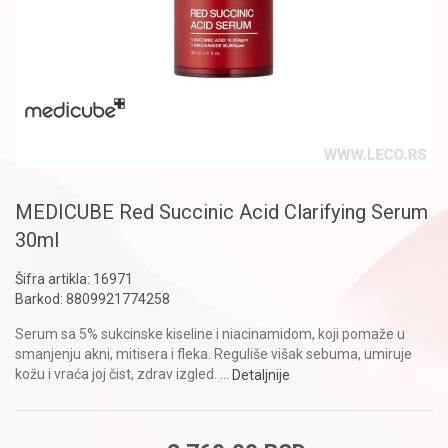
MEDICUBE Red Succinic Acid Clarifying Serum
30ml
Šifra artikla:
16971
Barkod:
8809921774258
Serum sa 5% sukcinske kiseline i niacinamidom, koji pomaže u
smanjenju akni, mitisera i fleka. Reguliše višak sebuma, umiruje
kožu i vraća joj čist, zdrav izgled.
...
Detaljnije