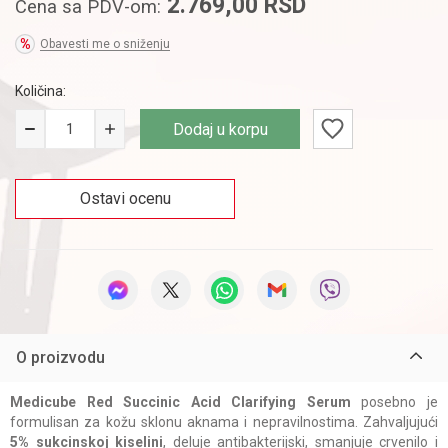
2.769,00
RSD
Cena sa PDV-om:
Obavesti me o sniženju
Količina:
Dodaj u korpu
Ostavi ocenu
O proizvodu
Medicube Red Succinic Acid Clarifying Serum
posebno je
formulisan za kožu sklonu aknama i nepravilnostima. Zahvaljujući
5% sukcinskoj kiselini
, deluje antibakterijski, smanjuje crvenilo i