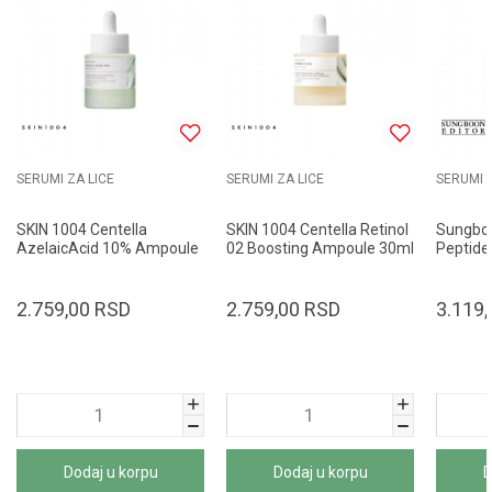
SERUMI ZA LICE
SERUMI ZA LICE
SERUMI Z
SKIN 1004 Centella
SKIN 1004 Centella Retinol
Sungboo
AzelaicAcid 10% Ampoule
02 Boosting Ampoule 30ml
Peptide 
30ml
Ampoul
2.759,00
RSD
2.759,00
RSD
3.119,
Dodaj u korpu
Dodaj u korpu
D