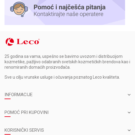
25 godina sa vama, uspešno se bavimo uvozom i distribucijom
kozmetike, pažljivo odabranih svetskih kozmetičkih brendova kao i
renomiranih domaćih proizvođača.
Sve u cilju vrunske usluge i očuvanja poznatog Leco kvaliteta.
INFORMACIJE
POMOĆ PRI KUPOVINI
KORISNIČKI SERVIS