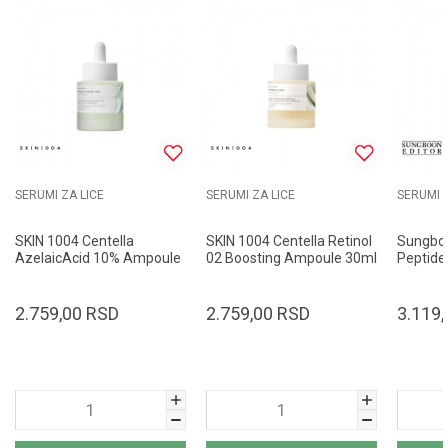
SERUMI ZA LICE
SERUMI ZA LICE
SERUMI Z
SKIN 1004 Centella
SKIN 1004 Centella Retinol
Sungboo
AzelaicAcid 10% Ampoule
02 Boosting Ampoule 30ml
Peptide 
30ml
Ampoul
2.759,00
RSD
2.759,00
RSD
3.119,