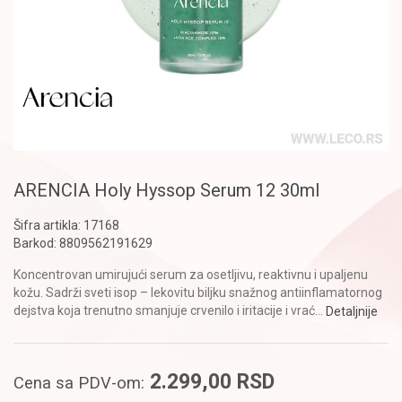
ARENCIA Holy Hyssop Serum 12 30ml
Šifra artikla:
17168
Barkod:
8809562191629
Koncentrovan umirujući serum za osetljivu, reaktivnu i upaljenu
kožu. Sadrži sveti isop – lekovitu biljku snažnog antiinflamatornog
dejstva koja trenutno smanjuje crvenilo i iritacije i vrać
...
Detaljnije
2.299,00
RSD
Cena sa PDV-om: