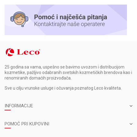
25 godina sa vama, uspešno se bavimo uvozom i distribucijom
kozmetike, pažljivo odabranih svetskih kozmetičkih brendova kao i
renomiranih domaćih proizvođača.
Sve u cilju vrunske usluge i očuvanja poznatog Leco kvaliteta.
INFORMACIJE
POMOĆ PRI KUPOVINI