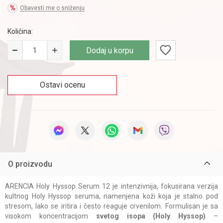
Obavesti me o sniženju
Količina:
Dodaj u korpu
Ostavi ocenu
O proizvodu
ARENCIA Holy Hyssop Serum 12 je intenzivnija, fokusirana verzija
kultnog Holy Hyssop seruma, namenjena koži koja je stalno pod
stresom, lako se iritira i često reaguje crvenilom. Formulisan je sa
visokom koncentracijom
svetog isopa (Holy Hyssop)
–