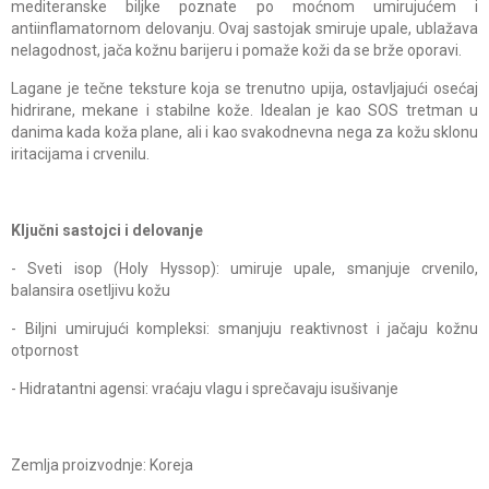
mediteranske biljke poznate po moćnom umirujućem i
antiinflamatornom delovanju. Ovaj sastojak smiruje upale, ublažava
nelagodnost, jača kožnu barijeru i pomaže koži da se brže oporavi.
Lagane je tečne teksture koja se trenutno upija, ostavljajući osećaj
hidrirane, mekane i stabilne kože. Idealan je kao SOS tretman u
danima kada koža plane, ali i kao svakodnevna nega za kožu sklonu
iritacijama i crvenilu.
Ključni sastojci i delovanje
- Sveti isop (Holy Hyssop): umiruje upale, smanjuje crvenilo,
balansira osetljivu kožu
- Biljni umirujući kompleksi: smanjuju reaktivnost i jačaju kožnu
otpornost
- Hidratantni agensi: vraćaju vlagu i sprečavaju isušivanje
Zemlja proizvodnje: Koreja