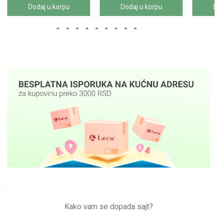
Dodaj u korpu
Dodaj u korpu
D
Kako vam se dopada sajt?