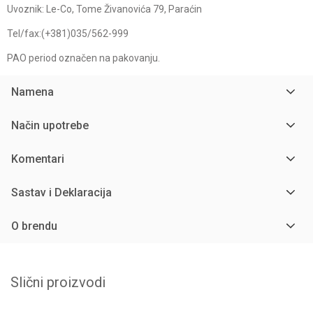
Uvoznik: Le-Co, Tome Živanovića 79, Paraćin
Tel/fax:(+381)035/562-999
PAO period označen na pakovanju.
Namena
Način upotrebe
Komentari
Sastav i Deklaracija
O brendu
Slični proizvodi