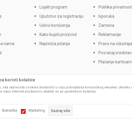
Lojalti program
Politika privatnost
e
Uputstvo za registraciju
Isporuka
Uslovi korišćenja
Zamena
e
Kako kupiti proizvod
Reklamacije
sa nama
Najčešća pitanja
Pravo na odustaja
i
Povraćaj sredsta
Plaćanje kartica
a koristi kolačiće
, naš sajt koristi cookies (kolačiće) u cilju poboljšanja korisničkog iskustva. Ukoliko 
ite našu Internet prodavnicu slažete se sa upotrebom kolačića.
Statistika
Marketing
Saznaj više
Obavezni kolačići čine stranicu upotrebljivom omogućavajući osnov
 proizvoda, prikazu slika i samih cena, ali ne možemo garantovati da su sve infor
što su navigacija stranicom i pristup zaštićenim područjima. Sajt kori