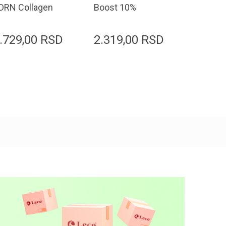
DRN Collagen
Boost 10%
Molecul
FG Serum 30ml
Niacinamide
Salicyli
Serum 30ml
Serum 
.729,00
RSD
2.319,00
RSD
2.679
Dodaj u korpu
Dodaj u korpu