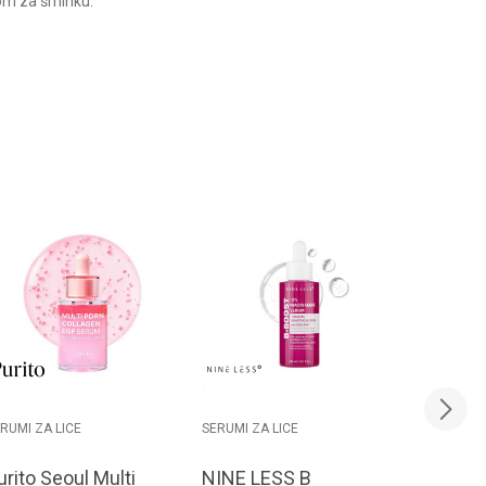
gom za šminku.
RUMI ZA LICE
SERUMI ZA LICE
SERUMI ZA
urito Seoul Multi
NINE LESS B
NINE L