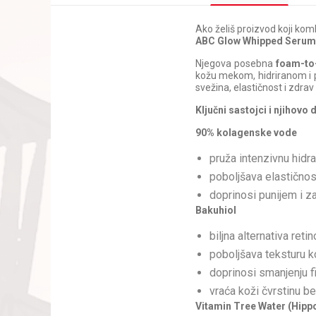
Ako želiš proizvod koji kom
ABC Glow Whipped Serum
Njegova posebna
foam-to
kožu mekom, hidriranom i p
svežina, elastičnost i zdrav 
Ključni sastojci i njihovo 
90% kolagenske vode
pruža intenzivnu hidra
poboljšava elastično
doprinosi punijem i z
Bakuhiol
biljna alternativa retin
poboljšava teksturu 
doprinosi smanjenju fin
vraća koži čvrstinu be
Vitamin Tree Water (Hip