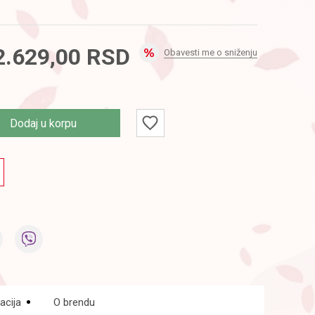
2.629,00
RSD
Obavesti me o sniženju
Dodaj u korpu
acija
O brendu