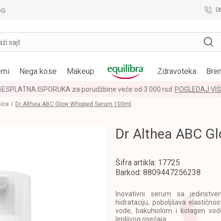
0
OG
aži sajt
emi
Nega kose
Makeup
Zdravoteka
Bre
BESPLATNA ISPORUKA za porudžbine veće od 3.000 rsd
POGLEDAJ VIŠ
lice
Dr Althea ABC Glow Whipped Serum 100ml
Dr Althea ABC G
Šifra artikla:
17725
Barkod:
8809447256238
Inovativni serum sa jedinstv
hidrataciju, poboljšava elastičn
vode, bakuhiolom i kolagen vo
lepljivog osećaja.