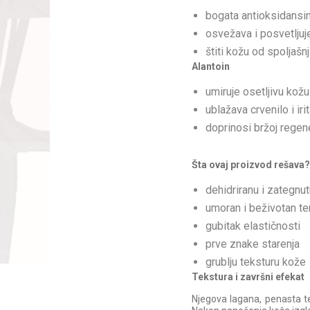
bogata antioksidansi
osvežava i posvetljuj
štiti kožu od spoljašnj
Alantoin
umiruje osetljivu kožu
ublažava crvenilo i irit
doprinosi bržoj regen
Šta ovaj proizvod rešava?
dehidriranu i zategnu
umoran i beživotan te
gubitak elastičnosti
prve znake starenja
grublju teksturu kože
Tekstura i završni efekat
Njegova lagana, penasta te