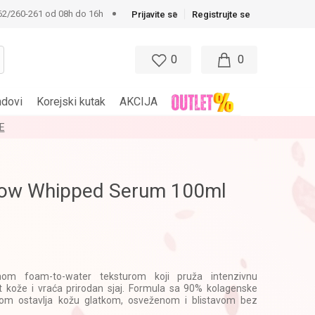
62/260-261 od 08h do 16h
Prijavite se
Registrujte se
0
0
ndovi
Korejski kutak
AKCIJA
E
low Whipped Serum 100ml
enom foam-to-water teksturom koji pruža intenzivnu
ost kože i vraća prirodan sjaj. Formula sa 90% kolagenske
dom ostavlja kožu glatkom, osveženom i blistavom bez