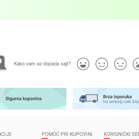
Kako vam se dopada sajt?
CIJE
POMOĆ PRI KUPOVINI
KORISNIČKI SE