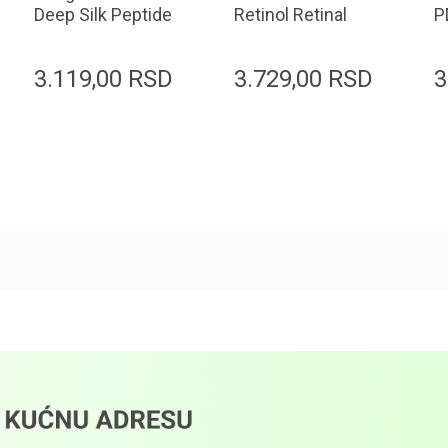
Deep Silk Peptide
Retinol Retinal
P
Intensive Lifting
NAD 2000 + Serum
E
Ampoule 35ml
30ml
3.119,00
RSD
3.729,00
RSD
3
Dodaj u korpu
Dodaj u korpu