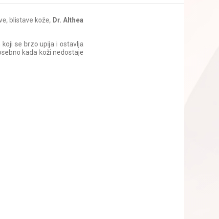
ve, blistave kože,
Dr. Althea
oji se brzo upija i ostavlja
posebno kada koži nedostaje