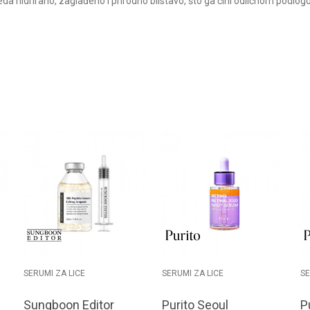
da hidrirano, zaglađeno i prirodno blistavo, što ga čini odličnom podlo
SERUMI ZA LICE
SERUMI ZA LICE
SE
Sungboon Editor
Purito Seoul
P