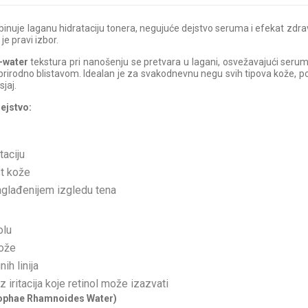
binuje laganu hidrataciju tonera, negujuće dejstvo seruma i efekat zdra
je pravi izbor.
-water
tekstura pri nanošenju se pretvara u lagani, osvežavajući serum k
rirodno blistavom. Idealan je za svakodnevnu negu svih tipova kože, 
sjaj.
dejstvo:
taciju
st kože
aglađenijem izgledu tena
olu
kože
ih linija
z iritacija koje retinol može izazvati
pophae Rhamnoides Water)