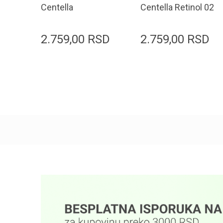
Centella
Centella Retinol 02
AzelaicAcid 10%
Boosting Ampoule
Ampoule 30ml
30ml
2.759,00
RSD
2.759,00
RSD
Dodaj u korpu
Dodaj u korpu