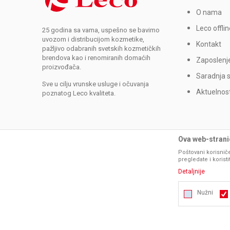
O nama
Leco offlin
25 godina sa vama, uspešno se bavimo
uvozom i distribucijom kozmetike,
Kontakt
pažljivo odabranih svetskih kozmetičkih
brendova kao i renomiranih domaćih
Zaposlenj
proizvođača.
Saradnja 
Sve u cilju vrunske usluge i očuvanja
Aktuelnost
poznatog Leco kvaliteta.
Ova web-stranic
Poštovani korisniče
pregledate i korist
Detaljnije
Nužni
Nužni
Nastojimo da budemo što precizniji u opisu