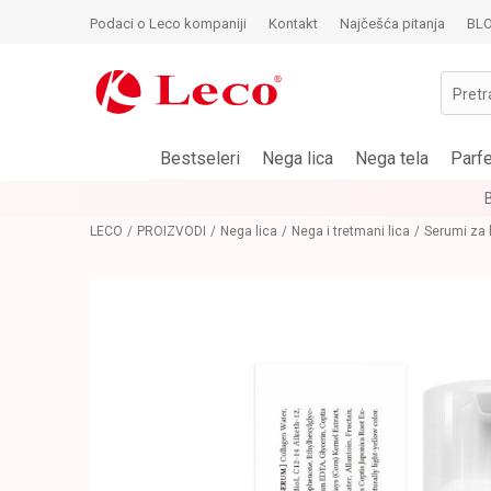
Podaci o Leco kompaniji
Kontakt
Najčešća pitanja
BL
Pretr
Bestseleri
Nega lica
Nega tela
Parf
LECO
PROIZVODI
Nega lica
Nega i tretmani lica
Serumi za 