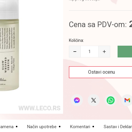
Cena sa PDV-om:
Količina:
Ostavi ocenu
amena
Način upotrebe
Komentari
Sastav i Deklar