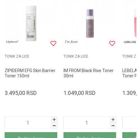
TONIK ZA LICE
TONIK ZA LICE
TONIK ZA
ZIPIDERM EFG Skin Barrier
IM FROM Black Rise Toner
LEBELA
Toner 150ml
30ml
Toner P
3.495,00
RSD
1.049,00
RSD
1.309,