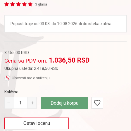
3 glasa
Popust traje od 03.08. do 10.08.2026. ili do isteka zaliha.
3.455,00
RSD
1.036,50
RSD
Cena sa PDV-om:
Ukupna ušteda:
2.418,50
RSD
Obavesti me o sniženju
Količina:
Dodaj u korpu
Ostavi ocenu