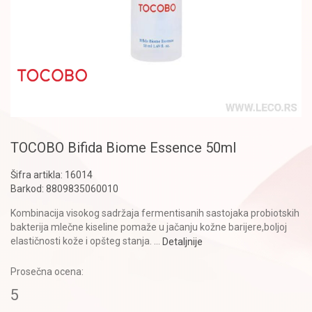
TOCOBO Bifida Biome Essence 50ml
Šifra artikla:
16014
Barkod:
8809835060010
Kombinacija visokog sadržaja fermentisanih sastojaka probiotskih
bakterija mlečne kiseline pomaže u jačanju kožne barijere,boljoj
elastičnosti kože i opšteg stanja.
...
Detaljnije
Prosečna ocena:
5