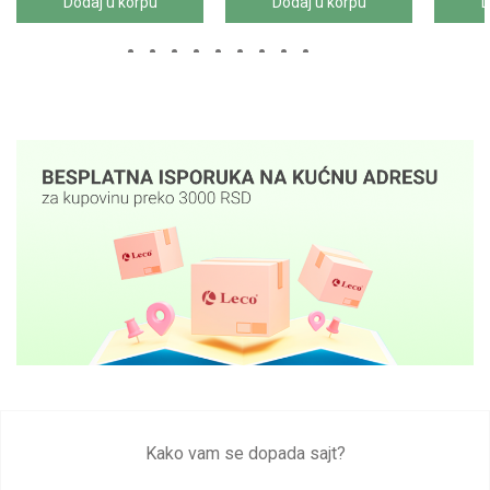
Dodaj u korpu
Dodaj u korpu
D
Kako vam se dopada sajt?