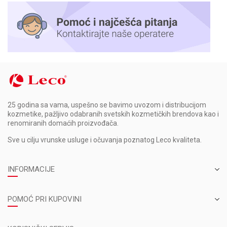
25 godina sa vama, uspešno se bavimo uvozom i distribucijom
kozmetike, pažljivo odabranih svetskih kozmetičkih brendova kao i
renomiranih domaćih proizvođača.
Sve u cilju vrunske usluge i očuvanja poznatog Leco kvaliteta.
INFORMACIJE
POMOĆ PRI KUPOVINI