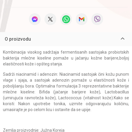
O proizvodu
Kombinacija visokog sadržaja fermentisanih sastojaka probiotskih
bakterija mlečne kiseline pomaže u jačanju kožne barijere,boljoj
elastičnosti kože i opšteg stanja.
Sadrži niacinamid i adenozin: Niacinamid sastojak čini kožu punom
vlage i sjaja, a sastojak adenozin pomaže u elastičnosti kože i
poboljšanju bora. Optimalna formulacija 3 reprezentativne bakterije
mlečne kiseline: Bifida (jačanje barijere kože), Lactobacillus
(umirujuća ravnoteža kože), Lactococcus (vitalnost kože).Kako se
koristi: Nakon upotrebe tonika, uzmite odgovarajuću količinu,
umasirajte je po celom licu i ostavite da se upije.
Zemlja proizvodnje: Južna Koreja