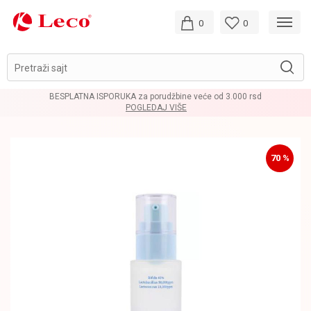
0
0
Pretraži sajt
BESPLATNA ISPORUKA za porudžbine veće od 3.000 rsd
POGLEDAJ VIŠE
70
%