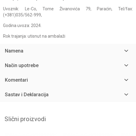
Uvoznik: Le-Co, Tome Živanovića 79, Paraćin, Tel/fax:
(+381)035/562-999,
Godina uvoza: 2024.
Rok trajanja: utisnut na ambalaži
Namena
Način upotrebe
Komentari
Sastav i Deklaracija
Slični proizvodi