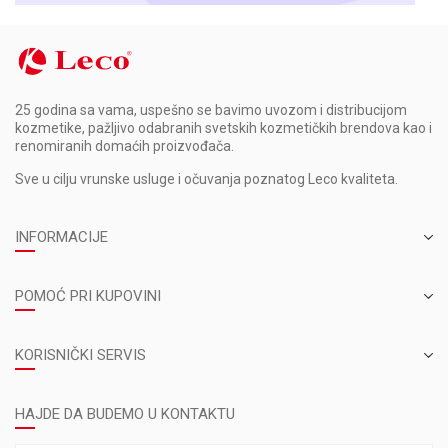
25 godina sa vama, uspešno se bavimo uvozom i distribucijom
kozmetike, pažljivo odabranih svetskih kozmetičkih brendova kao i
renomiranih domaćih proizvođača.
Sve u cilju vrunske usluge i očuvanja poznatog Leco kvaliteta.
INFORMACIJE
POMOĆ PRI KUPOVINI
KORISNIČKI SERVIS
HAJDE DA BUDEMO U KONTAKTU