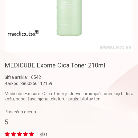
MEDICUBE Exome Cica Toner 210ml
Šifra artikla:
16542
Barkod:
8800256112159
Medicube Exosome Cica Toner je dnevni umirujući toner koji hidrira
kožu, poboljšava njenu teksturu i pruža blistav ten.
Prosečna ocena:
5
1 glas