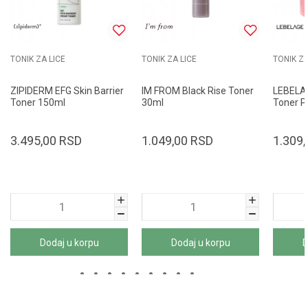
TONIK ZA LICE
TONIK ZA LICE
TONIK ZA
ZIPIDERM EFG Skin Barrier
IM FROM Black Rise Toner
LEBELA
Toner 150ml
30ml
Toner P
3.495,00
RSD
1.049,00
RSD
1.309,
Dodaj u korpu
Dodaj u korpu
D