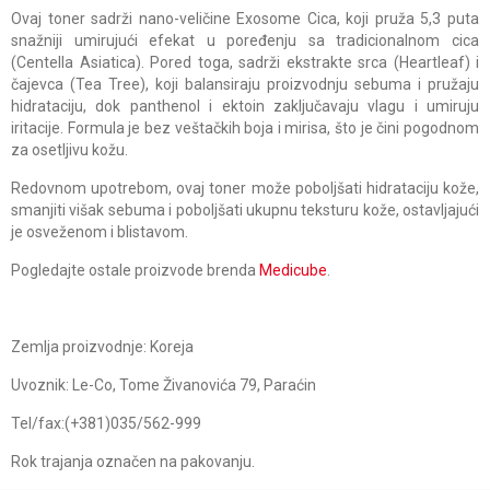
Ovaj toner sadrži nano-veličine Exosome Cica, koji pruža 5,3 puta
snažniji umirujući efekat u poređenju sa tradicionalnom cica
(Centella Asiatica). Pored toga, sadrži ekstrakte srca (Heartleaf) i
čajevca (Tea Tree), koji balansiraju proizvodnju sebuma i pružaju
hidrataciju, dok panthenol i ektoin zaključavaju vlagu i umiruju
iritacije. Formula je bez veštačkih boja i mirisa, što je čini pogodnom
za osetljivu kožu.
Redovnom upotrebom, ovaj toner može poboljšati hidrataciju kože,
smanjiti višak sebuma i poboljšati ukupnu teksturu kože, ostavljajući
je osveženom i blistavom.
Pogledajte ostale proizvode brenda
Medicube
.
Zemlja proizvodnje: Koreja
Uvoznik: Le-Co, Tome Živanovića 79, Paraćin
Tel/fax:(+381)035/562-999
Rok trajanja označen na pakovanju.