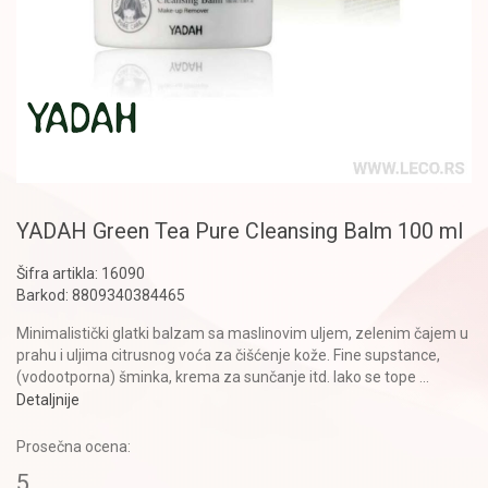
YADAH Green Tea Pure Cleansing Balm 100 ml
Šifra artikla:
16090
Barkod:
8809340384465
Minimalistički glatki balzam sa maslinovim uljem, zelenim čajem u
prahu i uljima citrusnog voća za čišćenje kože. Fine supstance,
(vodootporna) šminka, krema za sunčanje itd. lako se tope
...
Detaljnije
Prosečna ocena:
5