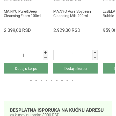
MA:NYO Pure&Deep
MA:NYO Pure Soybean
LEBELAG
Cleansing Foam 100ml
Cleansing Milk 200ml
Bubble 
250ml
2.099,00
RSD
2.929,00
RSD
959,0
Dodaj u korpu
Dodaj u korpu
D