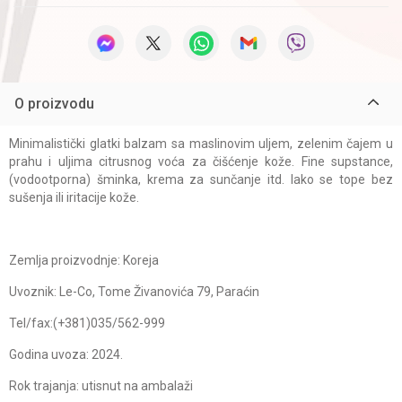
O proizvodu
Minimalistički glatki balzam sa maslinovim uljem, zelenim čajem u
prahu i uljima citrusnog voća za čišćenje kože. Fine supstance,
(vodootporna) šminka, krema za sunčanje itd. lako se tope bez
sušenja ili iritacije kože.
Zemlja proizvodnje: Koreja
Uvoznik: Le-Co, Tome Živanovića 79, Paraćin
Tel/fax:(+381)035/562-999
Godina uvoza: 2024.
Rok trajanja: utisnut na ambalaži