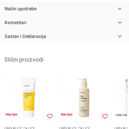
Način upotrebe
Komentari
Sastav i Deklaracija
Slični proizvodi
UMIVALICE ZA LICE
UMIVALICE ZA LICE
UMIVALIC