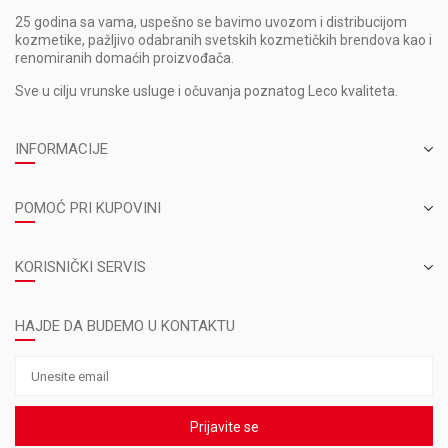
25 godina sa vama, uspešno se bavimo uvozom i distribucijom
kozmetike, pažljivo odabranih svetskih kozmetičkih brendova kao i
renomiranih domaćih proizvođača.
Sve u cilju vrunske usluge i očuvanja poznatog Leco kvaliteta.
INFORMACIJE
POMOĆ PRI KUPOVINI
KORISNIČKI SERVIS
HAJDE DA BUDEMO U KONTAKTU
Prijavite se