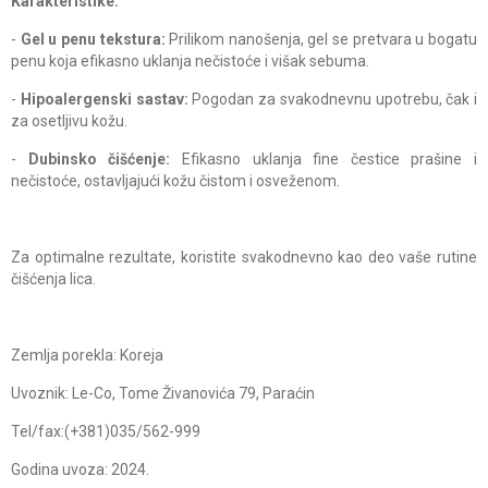
Karakteristike:
-
Gel u penu tekstura:
Prilikom nanošenja, gel se pretvara u bogatu
penu koja efikasno uklanja nečistoće i višak sebuma.
-
Hipoalergenski sastav:
Pogodan za svakodnevnu upotrebu, čak i
za osetljivu kožu.
-
Dubinsko čišćenje:
Efikasno uklanja fine čestice prašine i
nečistoće, ostavljajući kožu čistom i osveženom.
Za optimalne rezultate, koristite svakodnevno kao deo vaše rutine
čišćenja lica.
Zemlja porekla: Koreja
Uvoznik: Le-Co, Tome Živanovića 79, Paraćin
Tel/fax:(+381)035/562-999
Godina uvoza: 2024.