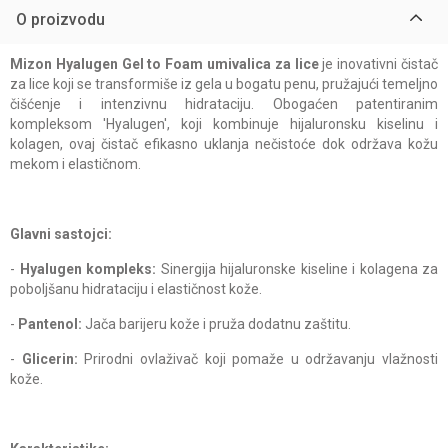
O proizvodu
Mizon Hyalugen Gel to Foam umivalica za lice
je inovativni čistač
za lice koji se transformiše iz gela u bogatu penu, pružajući temeljno
čišćenje i intenzivnu hidrataciju. Obogaćen patentiranim
kompleksom 'Hyalugen', koji kombinuje hijaluronsku kiselinu i
kolagen, ovaj čistač efikasno uklanja nečistoće dok održava kožu
mekom i elastičnom.
Glavni sastojci:
-
Hyalugen kompleks:
Sinergija hijaluronske kiseline i kolagena za
poboljšanu hidrataciju i elastičnost kože.
-
Pantenol:
Jača barijeru kože i pruža dodatnu zaštitu.
-
Glicerin:
Prirodni ovlaživač koji pomaže u održavanju vlažnosti
kože.