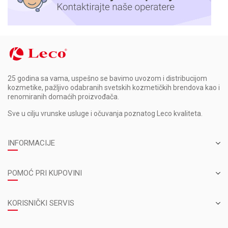
25 godina sa vama, uspešno se bavimo uvozom i distribucijom
kozmetike, pažljivo odabranih svetskih kozmetičkih brendova kao i
renomiranih domaćih proizvođača.
Sve u cilju vrunske usluge i očuvanja poznatog Leco kvaliteta.
INFORMACIJE
POMOĆ PRI KUPOVINI
KORISNIČKI SERVIS