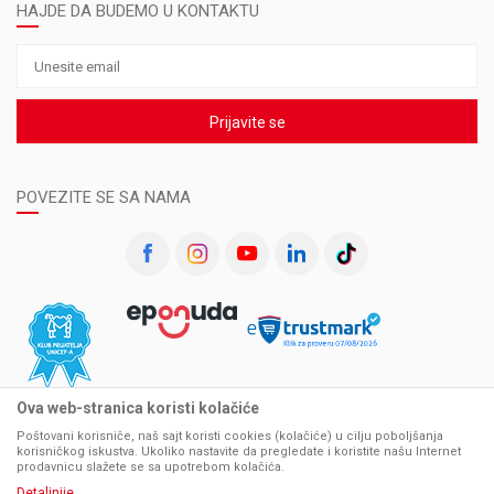
HAJDE DA BUDEMO U KONTAKTU
Prijavite se
POVEZITE SE SA NAMA
Ova web-stranica koristi kolačiće
Poštovani korisniče, naš sajt koristi cookies (kolačiće) u cilju poboljšanja
korisničkog iskustva. Ukoliko nastavite da pregledate i koristite našu Internet
prodavnicu slažete se sa upotrebom kolačića.
Detaljnije