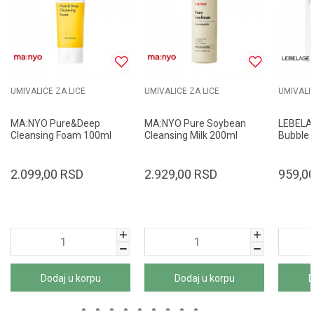
UMIVALICE ZA LICE
UMIVALICE ZA LICE
UMIVALIC
MA:NYO Pure&Deep
MA:NYO Pure Soybean
LEBELAG
Cleansing Foam 100ml
Cleansing Milk 200ml
Bubble 
250ml
2.099,00
RSD
2.929,00
RSD
959,0
Dodaj u korpu
Dodaj u korpu
D