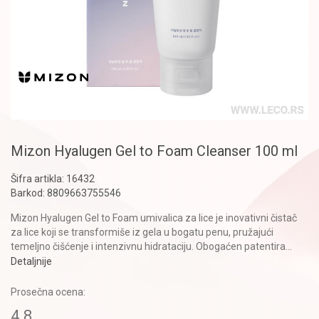
Mizon Hyalugen Gel to Foam Cleanser 100 ml
Šifra artikla:
16432
Barkod:
8809663755546
Mizon Hyalugen Gel to Foam umivalica za lice je inovativni čistač
za lice koji se transformiše iz gela u bogatu penu, pružajući
temeljno čišćenje i intenzivnu hidrataciju. Obogaćen patentira
...
Detaljnije
Prosečna ocena:
4.8