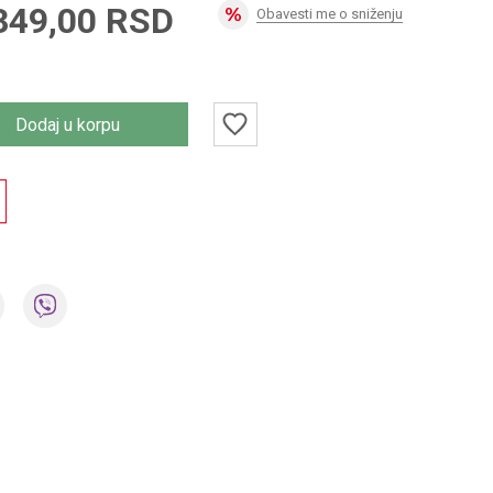
349,00
RSD
Obavesti me o sniženju
Dodaj u korpu