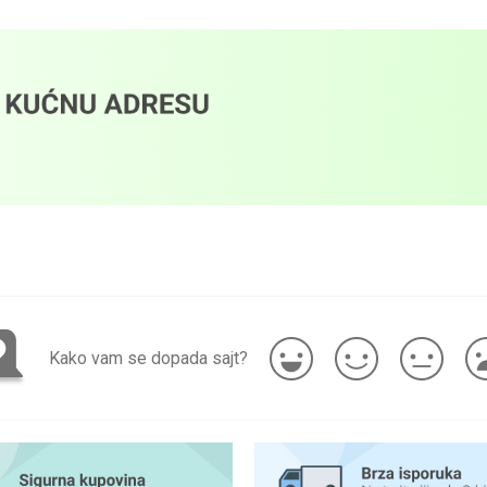
Kako vam se dopada sajt?