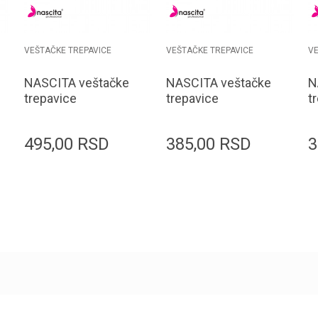
VEŠTAČKE TREPAVICE
VEŠTAČKE TREPAVICE
VE
NASCITA veštačke
NASCITA veštačke
N
trepavice
trepavice
t
EYE000110 vegan
EYE000094
E
1/1
backstage 1/1
b
495,00
RSD
385,00
RSD
3
Dodaj u korpu
Dodaj u korpu