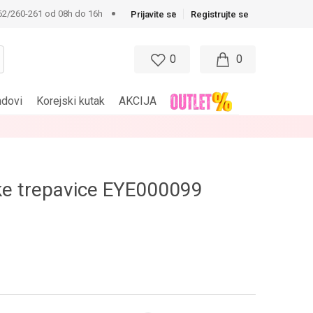
62/260-261 od 08h do 16h
Prijavite se
Registrujte se
0
0
ndovi
Korejski kutak
AKCIJA
e trepavice EYE000099