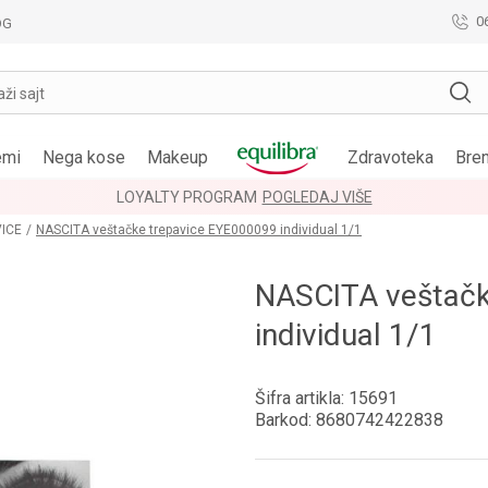
0
OG
aži sajt
emi
Nega kose
Makeup
Zdravoteka
Bre
LOYALTY PROGRAM
POGLEDAJ VIŠE
ICE
NASCITA veštačke trepavice EYE000099 individual 1/1
NASCITA veštačk
individual 1/1
Šifra artikla:
15691
Barkod:
8680742422838