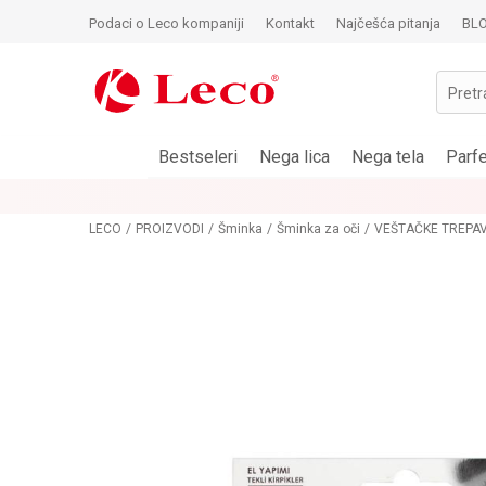
Podaci o Leco kompaniji
Kontakt
Najčešća pitanja
BL
Pretr
Bestseleri
Nega lica
Nega tela
Parf
LECO
PROIZVODI
Šminka
Šminka za oči
VEŠTAČKE TREPAV