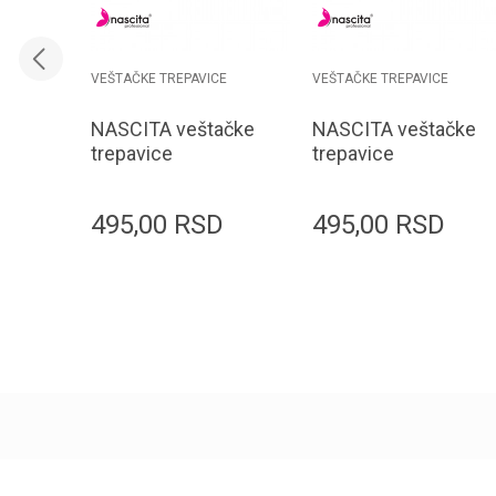
VEŠTAČKE TREPAVICE
VEŠTAČKE TREPAVICE
NASCITA veštačke
NASCITA veštačke
trepavice
trepavice
EYE000113 vegan
EYE000111 vegan
1/1
1/1
495,00
RSD
495,00
RSD
Dodaj u korpu
Dodaj u korpu