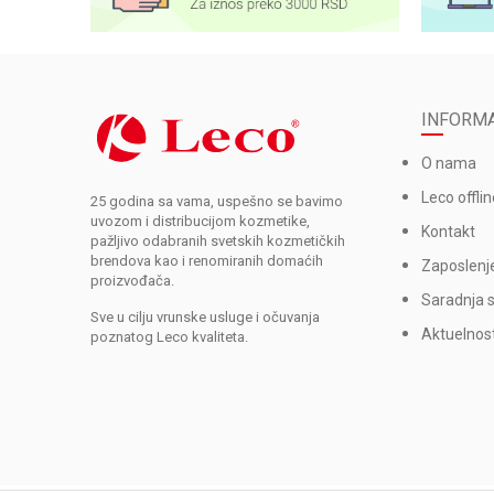
INFORMA
O nama
Leco offlin
25 godina sa vama, uspešno se bavimo
uvozom i distribucijom kozmetike,
Kontakt
pažljivo odabranih svetskih kozmetičkih
brendova kao i renomiranih domaćih
Zaposlenj
proizvođača.
Saradnja 
Sve u cilju vrunske usluge i očuvanja
Aktuelnost
poznatog Leco kvaliteta.