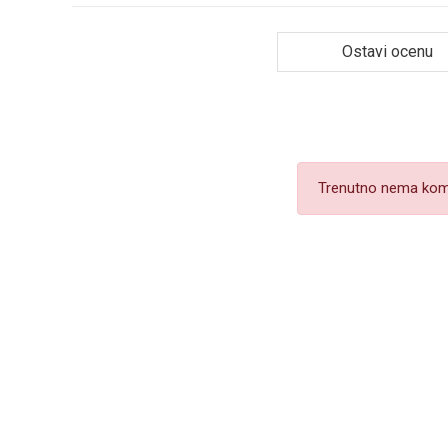
Ostavi ocenu
Trenutno nema kom