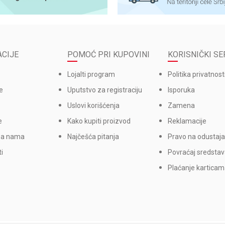
CIJE
POMOĆ PRI KUPOVINI
KORISNIČKI SE
Lojalti program
Politika privatnost
e
Uputstvo za registraciju
Isporuka
Uslovi korišćenja
Zamena
e
Kako kupiti proizvod
Reklamacije
sa nama
Najčešća pitanja
Pravo na odustaja
i
Povraćaj sredsta
Plaćanje kartica