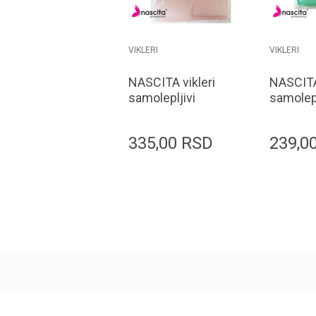
VIKLERI
VIKLERI
NASCITA vikleri
NASCITA 
samolepljivi
samolepl
BIGUDI061 4.8x6.3
BIGUDI0
6/1
6/1
335,00
RSD
239,0
Dodaj u korpu