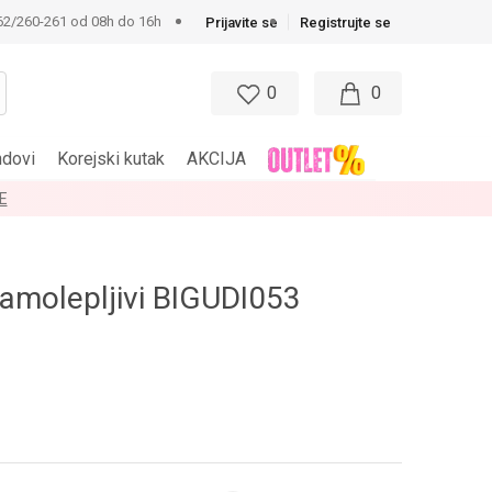
62/260-261 od 08h do 16h
Prijavite se
Registrujte se
0
0
ndovi
Korejski kutak
AKCIJA
E
samolepljivi BIGUDI053