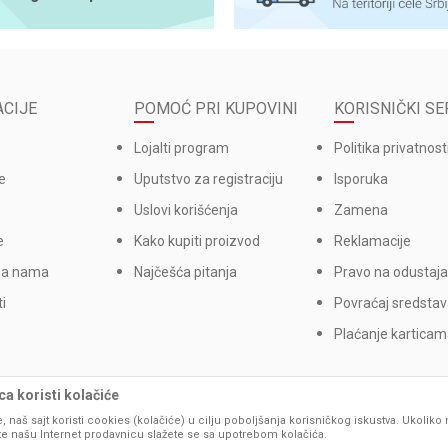
CIJE
POMOĆ PRI KUPOVINI
KORISNIČKI SE
Lojalti program
Politika privatnost
e
Uputstvo za registraciju
Isporuka
Uslovi korišćenja
Zamena
e
Kako kupiti proizvod
Reklamacije
sa nama
Najčešća pitanja
Pravo na odustaja
i
Povraćaj sredsta
Plaćanje kartica
a koristi kolačiće
, naš sajt koristi cookies (kolačiće) u cilju poboljšanja korisničkog iskustva. Ukoliko 
ite našu Internet prodavnicu slažete se sa upotrebom kolačića.