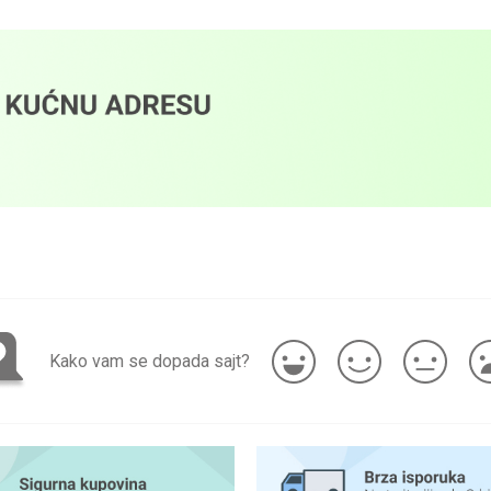
Kako vam se dopada sajt?