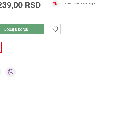
239,00
RSD
Obavesti me o sniženju
Dodaj u korpu