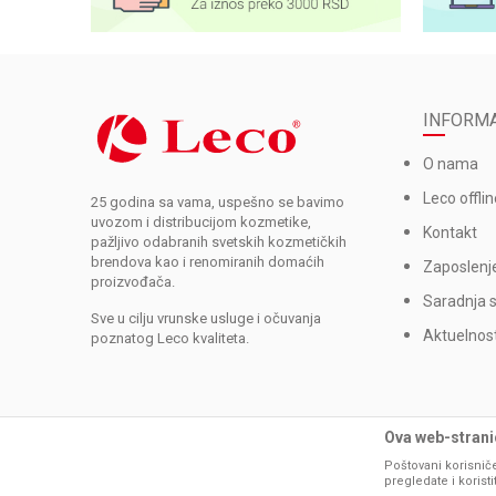
INFORMA
O nama
Leco offlin
25 godina sa vama, uspešno se bavimo
uvozom i distribucijom kozmetike,
Kontakt
pažljivo odabranih svetskih kozmetičkih
brendova kao i renomiranih domaćih
Zaposlenj
proizvođača.
Saradnja 
Sve u cilju vrunske usluge i očuvanja
Aktuelnost
poznatog Leco kvaliteta.
Ova web-stranic
Poštovani korisniče
pregledate i korist