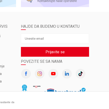
RVIS
HAJDE DA BUDEMO U KONTAKTU
i
Prijavite se
POVEZITE SE SA NAMA
nje
va
ma
nastavite da