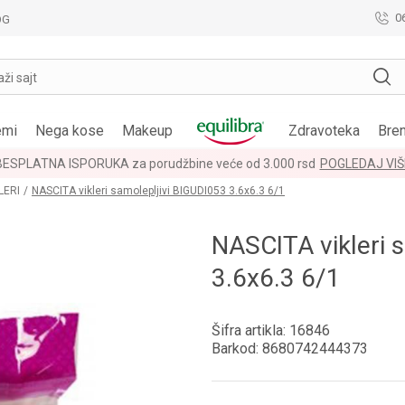
0
OG
aži sajt
emi
Nega kose
Makeup
Zdravoteka
Bre
BESPLATNA ISPORUKA za porudžbine veće od 3.000 rsd
POGLEDAJ VIŠ
LERI
NASCITA vikleri samolepljivi BIGUDI053 3.6x6.3 6/1
NASCITA vikleri 
3.6x6.3 6/1
Šifra artikla:
16846
Barkod:
8680742444373