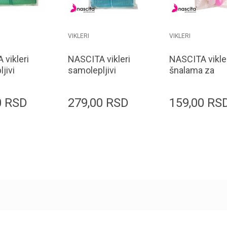
VIKLERI
VIKLERI
vikleri
NASCITA vikleri
NASCITA vikler
jivi
samolepljivi
šnalama za
59 3.0x6.3
BIGUDI052 3.2x6.3
volumen
8/1
BIGUDI046 2/
0
RSD
279,00
RSD
159,00
RS
Dodaj u korpu
Dodaj u korpu
Dodaj u