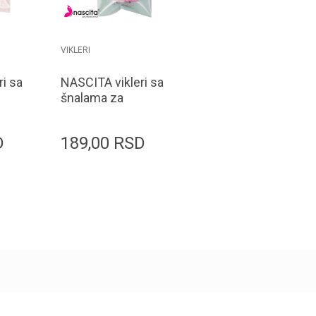
VIKLERI
i sa
NASCITA vikleri sa
šnalama za
volumen
1
BIGUDI045 2/1
D
189,00
RSD
 korpu
Dodaj u korpu