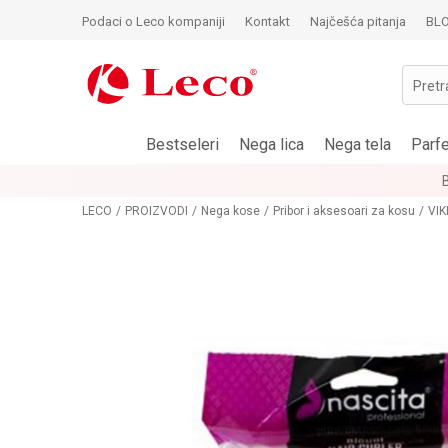
Podaci o Leco kompaniji
Kontakt
Najčešća pitanja
BL
Pretr
Bestseleri
Nega lica
Nega tela
Parf
LECO
PROIZVODI
Nega kose
Pribor i aksesoari za kosu
VIK