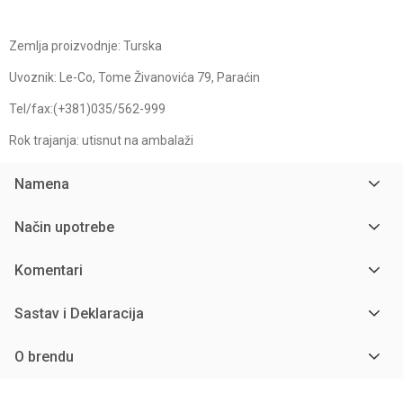
Zemlja proizvodnje: Turska
Uvoznik: Le-Co, Tome Živanovića 79, Paraćin
Tel/fax:(+381)035/562-999
Rok trajanja: utisnut na ambalaži
Namena
Način upotrebe
Komentari
Sastav i Deklaracija
O brendu