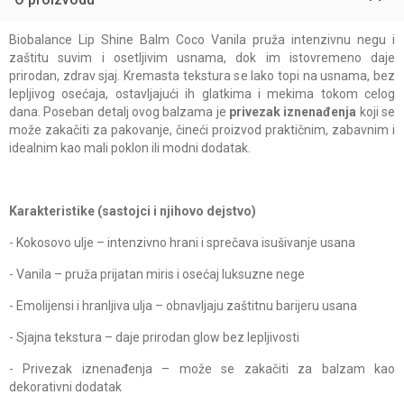
Biobalance Lip Shine Balm Coco Vanila pruža intenzivnu negu i
zaštitu suvim i osetljivim usnama, dok im istovremeno daje
prirodan, zdrav sjaj. Kremasta tekstura se lako topi na usnama, bez
lepljivog osećaja, ostavljajući ih glatkima i mekima tokom celog
dana. Poseban detalj ovog balzama je
privezak iznenađenja
koji se
može zakačiti za pakovanje, čineći proizvod praktičnim, zabavnim i
idealnim kao mali poklon ili modni dodatak.
Karakteristike (sastojci i njihovo dejstvo)
- Kokosovo ulje – intenzivno hrani i sprečava isušivanje usana
- Vanila – pruža prijatan miris i osećaj luksuzne nege
- Emolijensi i hranljiva ulja – obnavljaju zaštitnu barijeru usana
- Sjajna tekstura – daje prirodan glow bez lepljivosti
- Privezak iznenađenja – može se zakačiti za balzam kao
dekorativni dodatak