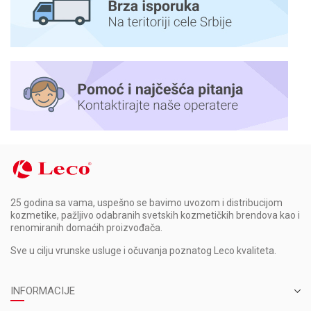
25 godina sa vama, uspešno se bavimo uvozom i distribucijom
kozmetike, pažljivo odabranih svetskih kozmetičkih brendova kao i
renomiranih domaćih proizvođača.
Sve u cilju vrunske usluge i očuvanja poznatog Leco kvaliteta.
INFORMACIJE