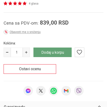
4 glasa
839,00
RSD
Cena sa PDV-om:
Obavesti me o sniženju
Količina:
Dodaj u korpu
Ostavi ocenu
O proizvodu