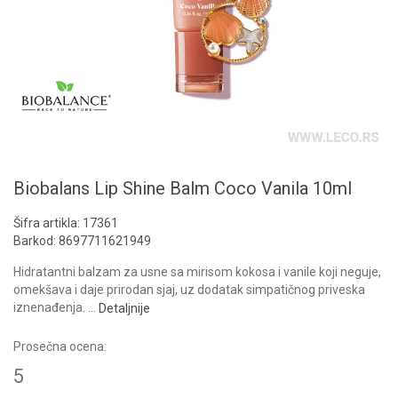
Biobalans Lip Shine Balm Coco Vanila 10ml
Šifra artikla:
17361
Barkod:
8697711621949
Hidratantni balzam za usne sa mirisom kokosa i vanile koji neguje,
omekšava i daje prirodan sjaj, uz dodatak simpatičnog priveska
iznenađenja.
...
Detaljnije
Prosečna ocena:
5