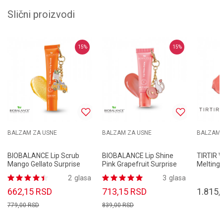
Slični proizvodi
15
%
15
%
BALZAM ZA USNE
BALZAM ZA USNE
BALZAM 
BIOBALANCE Lip Scrub
BIOBALANCE Lip Shine
TIRTIR
Mango Gellato Surprise
Pink Grapefruit Surprise
Melting
Concept 15ml
Concept 10ml
Syrup 4
2
glasa
3
glasa
662,15
RSD
713,15
RSD
1.815,
779,00
RSD
839,00
RSD