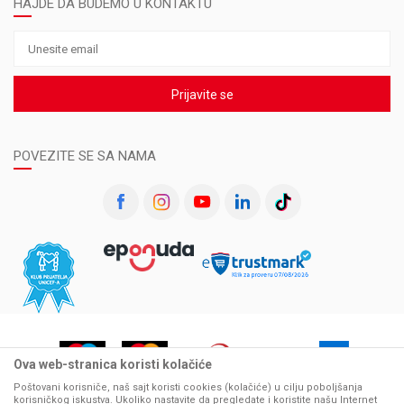
HAJDE DA BUDEMO U KONTAKTU
Prijavite se
POVEZITE SE SA NAMA
Ova web-stranica koristi kolačiće
Poštovani korisniče, naš sajt koristi cookies (kolačiće) u cilju poboljšanja
korisničkog iskustva. Ukoliko nastavite da pregledate i koristite našu Internet