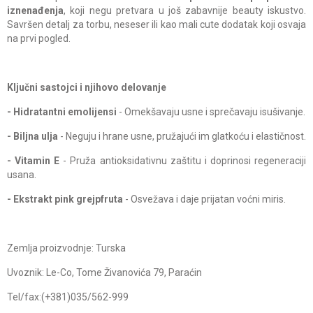
iznenađenja
, koji negu pretvara u još zabavnije beauty iskustvo.
Savršen detalj za torbu, neseser ili kao mali cute dodatak koji osvaja
na prvi pogled.
Ključni sastojci i njihovo delovanje
- Hidratantni emolijensi
- Omekšavaju usne i sprečavaju isušivanje.
- Biljna ulja
- Neguju i hrane usne, pružajući im glatkoću i elastičnost.
- Vitamin E
- Pruža antioksidativnu zaštitu i doprinosi regeneraciji
usana.
- Ekstrakt pink grejpfruta
- Osvežava i daje prijatan voćni miris.
Zemlja proizvodnje: Turska
Uvoznik: Le-Co, Tome Živanovića 79, Paraćin
Tel/fax:(+381)035/562-999