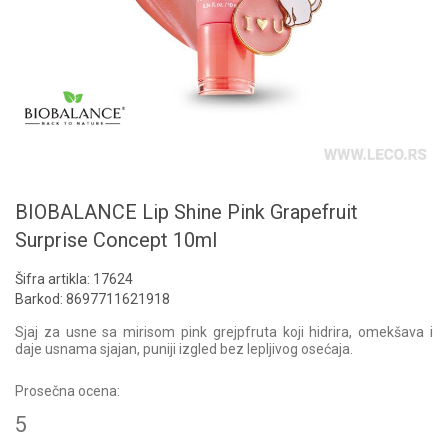
BIOBALANCE Lip Shine Pink Grapefruit
Surprise Concept 10ml
Šifra artikla:
17624
Barkod:
8697711621918
Sjaj za usne sa mirisom pink grejpfruta koji hidrira, omekšava i
daje usnama sjajan, puniji izgled bez lepljivog osećaja.
Prosečna ocena:
5