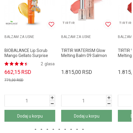
BALZAM ZA USNE
BALZAM ZA USNE
BALZAM 
BIOBALANCE Lip Scrub
TIRTIR WATERISM Glow
TIRTIR
Mango Gellato Surprise
Melting Balm 09 Salmon
Meltin
Concept 15ml
Syrup 4g
Pumpki
2
glasa
662,15
RSD
1.815,00
RSD
1.815,
779,00
RSD
Dodaj u korpu
Dodaj u korpu
D