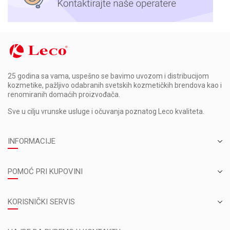
25 godina sa vama, uspešno se bavimo uvozom i distribucijom
kozmetike, pažljivo odabranih svetskih kozmetičkih brendova kao i
renomiranih domaćih proizvođača.
Sve u cilju vrunske usluge i očuvanja poznatog Leco kvaliteta.
INFORMACIJE
POMOĆ PRI KUPOVINI
KORISNIČKI SERVIS