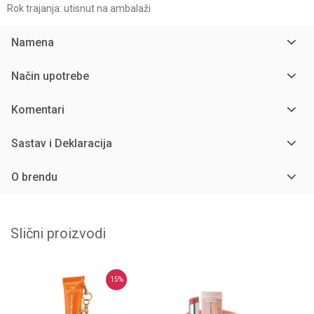
Rok trajanja: utisnut na ambalaži
Namena
Način upotrebe
Komentari
Sastav i Deklaracija
O brendu
Slični proizvodi
15
%