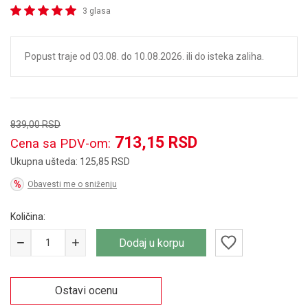
3 glasa
Popust traje od 03.08. do 10.08.2026. ili do isteka zaliha.
839,00
RSD
713,15
RSD
Cena sa PDV-om:
Ukupna ušteda:
125,85
RSD
Obavesti me o sniženju
Količina:
Dodaj u korpu
Ostavi ocenu