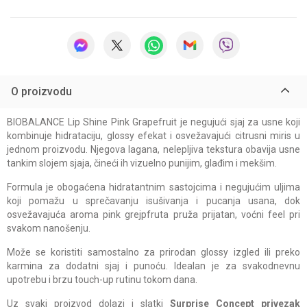
O proizvodu
BIOBALANCE Lip Shine Pink Grapefruit je negujući sjaj za usne koji
kombinuje hidrataciju, glossy efekat i osvežavajući citrusni miris u
jednom proizvodu. Njegova lagana, nelepljiva tekstura obavija usne
tankim slojem sjaja, čineći ih vizuelno punijim, glađim i mekšim.
Formula je obogaćena hidratantnim sastojcima i negujućim uljima
koji pomažu u sprečavanju isušivanja i pucanja usana, dok
osvežavajuća aroma pink grejpfruta pruža prijatan, voćni feel pri
svakom nanošenju.
Može se koristiti samostalno za prirodan glossy izgled ili preko
karmina za dodatni sjaj i punoću. Idealan je za svakodnevnu
upotrebu i brzu touch-up rutinu tokom dana.
Uz svaki proizvod dolazi i slatki
Surprise Concept privezak