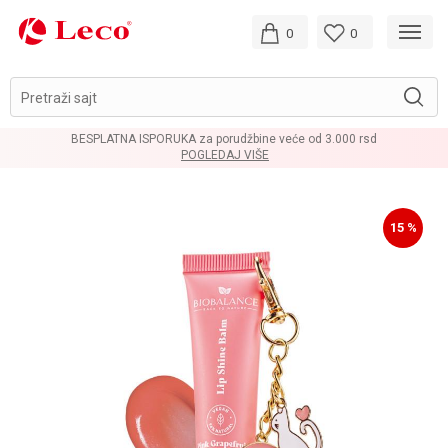
0
0
Pretraži sajt
BESPLATNA ISPORUKA za porudžbine veće od 3.000 rsd
POGLEDAJ VIŠE
15
%