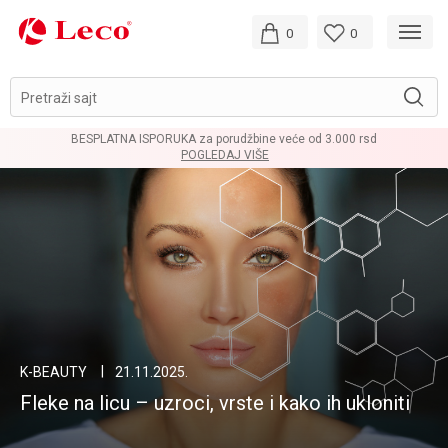
0
0
Pretraži sajt
 ISPORUKA za porudžbine veće od 3.000 rsd
POGLEDAJ VIŠE
K-BEAUTY
21.11.2025.
Fleke na licu – uzroci, vrste i kako ih ukloniti