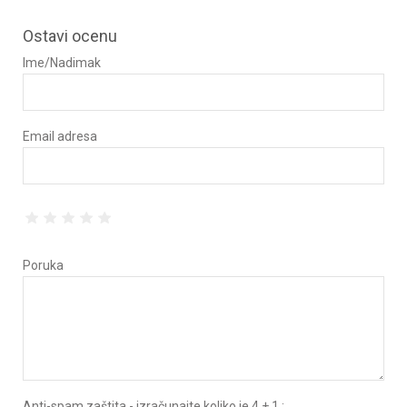
Ostavi ocenu
Ime/Nadimak
Email adresa
Poruka
Anti-spam zaštita - izračunajte koliko je 4 + 1 :