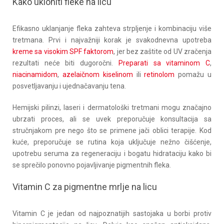
Kako ukloniti fleke na licu
Efikasno uklanjanje fleka zahteva strpljenje i kombinaciju više
tretmana. Prvi i najvažniji korak je svakodnevna upotreba
kreme sa visokim SPF faktorom
, jer bez zaštite od UV zračenja
rezultati neće biti dugoročni.
Preparati sa vitaminom C
,
niacinamidom
,
azelaičnom kiselinom
ili
retinolom
pomažu u
posvetljavanju i ujednačavanju tena.
Hemijski pilinzi, laseri i dermatološki tretmani mogu značajno
ubrzati proces, ali se uvek preporučuje konsultacija sa
stručnjakom pre nego što se primene jači oblici terapije. Kod
kuće, preporučuje se rutina koja uključuje nežno čišćenje,
upotrebu seruma za regeneraciju i bogatu hidrataciju kako bi
se sprečilo ponovno pojavljivanje pigmentnih fleka.
Vitamin C za pigmentne mrlje na licu
Vitamin C je jedan od najpoznatijih sastojaka u borbi protiv