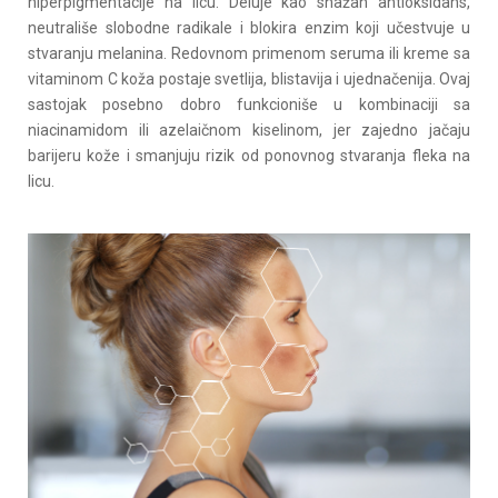
hiperpigmentacije na licu. Deluje kao snažan antioksidans,
neutrališe slobodne radikale i blokira enzim koji učestvuje u
stvaranju melanina. Redovnom primenom seruma ili kreme sa
vitaminom C koža postaje svetlija, blistavija i ujednačenija. Ovaj
sastojak posebno dobro funkcioniše u kombinaciji sa
niacinamidom ili azelaičnom kiselinom, jer zajedno jačaju
barijeru kože i smanjuju rizik od ponovnog stvaranja fleka na
licu.