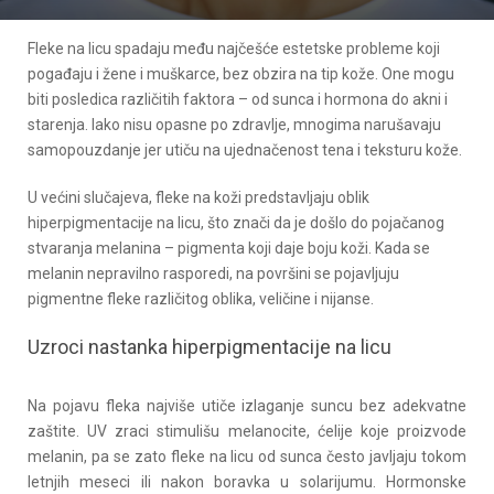
Fleke na licu spadaju među najčešće estetske probleme koji
pogađaju i žene i muškarce, bez obzira na tip kože. One mogu
biti posledica različitih faktora – od sunca i hormona do akni i
starenja. Iako nisu opasne po zdravlje, mnogima narušavaju
samopouzdanje jer utiču na ujednačenost tena i teksturu kože.
U većini slučajeva, fleke na koži predstavljaju oblik
hiperpigmentacije na licu, što znači da je došlo do pojačanog
stvaranja melanina – pigmenta koji daje boju koži. Kada se
melanin nepravilno rasporedi, na površini se pojavljuju
pigmentne fleke različitog oblika, veličine i nijanse.
Uzroci nastanka hiperpigmentacije na licu
Na pojavu fleka najviše utiče izlaganje suncu bez adekvatne
zaštite. UV zraci stimulišu melanocite, ćelije koje proizvode
melanin, pa se zato fleke na licu od sunca često javljaju tokom
letnjih meseci ili nakon boravka u solarijumu. Hormonske