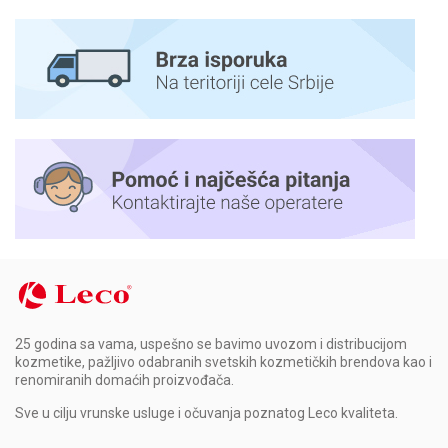
25 godina sa vama, uspešno se bavimo uvozom i distribucijom
kozmetike, pažljivo odabranih svetskih kozmetičkih brendova kao i
renomiranih domaćih proizvođača.
Sve u cilju vrunske usluge i očuvanja poznatog Leco kvaliteta.