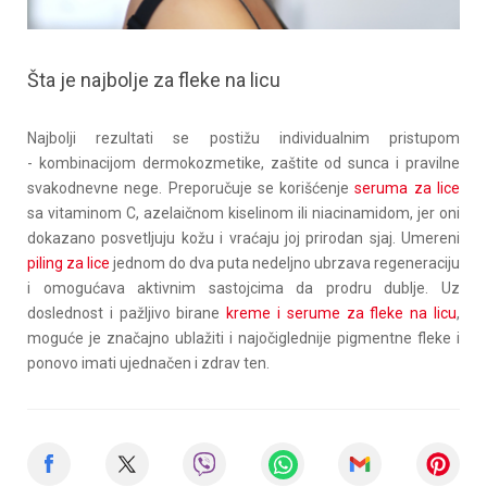
Šta je najbolje za fleke na licu
Najbolji rezultati se postižu individualnim pristupom
- kombinacijom dermokozmetike, zaštite od sunca i pravilne
svakodnevne nege. Preporučuje se korišćenje
seruma za lice
sa vitaminom C, azelaičnom kiselinom ili niacinamidom, jer oni
dokazano posvetljuju kožu i vraćaju joj prirodan sjaj. Umereni
piling za lice
jednom do dva puta nedeljno ubrzava regeneraciju
i omogućava aktivnim sastojcima da prodru dublje. Uz
doslednost i pažljivo birane
kreme i serume za fleke na licu
,
moguće je značajno ublažiti i najočiglednije pigmentne fleke i
ponovo imati ujednačen i zdrav ten.