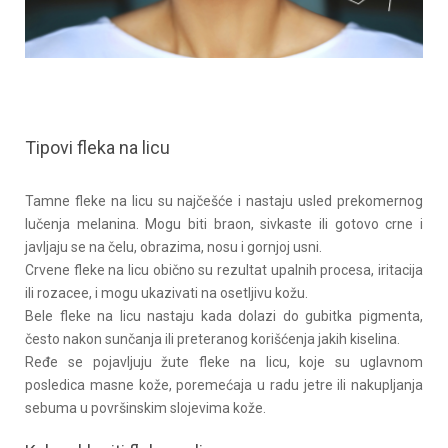
Tipovi fleka na licu
Tamne fleke na licu su najčešće i nastaju usled prekomernog
lučenja melanina. Mogu biti braon, sivkaste ili gotovo crne i
javljaju se na čelu, obrazima, nosu i gornjoj usni.
Crvene fleke na licu obično su rezultat upalnih procesa, iritacija
ili rozacee, i mogu ukazivati na osetljivu kožu.
Bele fleke na licu nastaju kada dolazi do gubitka pigmenta,
često nakon sunčanja ili preteranog korišćenja jakih kiselina.
Ređe se pojavljuju žute fleke na licu, koje su uglavnom
posledica masne kože, poremećaja u radu jetre ili nakupljanja
sebuma u površinskim slojevima kože.