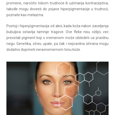
promene, naročito tokom trudnoće ili uzimanja kontraceptiva,
takođe mogu dovesti do pojave hiperpigmentacije u trudnoći,
poznate kao melazma.
Postoji i hiperpigmentacija od akni, kada koža nakon zaceljenja
bubuljica ostavlja tamnije tragove. Ove fleke nisu ožiljci, već
preostali pigment koji s vremenom može izbledeti uz pravilnu
negu. Genetika, stres, upale, pa čak i nepravilna ishrana mogu
dodatno doprineti neravnomernom tonu kože.