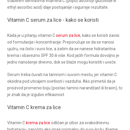
stabilnim derivatima vitamina C (poput ascorbyl glucoside ili
ethyl ascorbic acid) daje postojanije i sigurnije rezultate.
Vitamin C serum za lice - kako se koristi
Kada je u pitanju vitamin C
serum za lice
, kako se koristi zavisi
od formulacije i koncentracije. Preporučuje se da se nanosi
ujutru, na čisto i suvo lice, a zatim da se nanese hidratantna
krema i obavezno SPF 30 ili više. Kod jačih formula dovoljno je
jedno nanošenje dnevno, dok se blaže mogu koristiti i uveče.
Serum treba čuvati na tamnom i suvom mestu, jer vitamin C
oksidira pod uticajem svetlosti i vazduha. Ako primetiš da je
proizvod promenio boju (postao tamno narandžast ili braon), to
je znak da je izgubio efikasnost.
Vitamin C krema za lice
Vitamin C
krema za lice
odličan je izbor za svakodnevnu
hidrataciju, naročito ako imaš normalnu do suvu kožu. Kreme