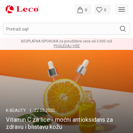
0
0
Pretraži sajt
BESPLATNA ISPORUKA za porudžbine veće od 3.000 rsd
POGLEDAJ VIŠE
K-BEAUTY
22.05.2020.
Vitamin C za lice - moćni antioksidans za
zdravu i blistavu kožu