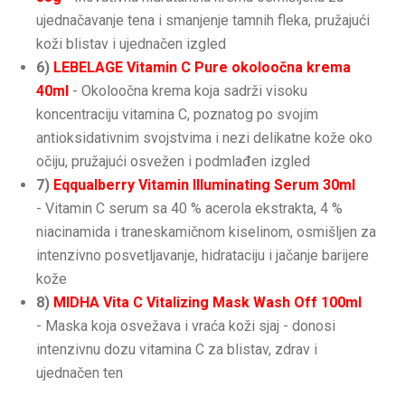
ujednačavanje tena i smanjenje tamnih fleka, pružajući
koži blistav i ujednačen izgled
6)
LEBELAGE Vitamin C Pure okoloočna krema
40ml
- Okoloočna krema koja sadrži visoku
koncentraciju vitamina C, poznatog po svojim
antioksidativnim svojstvima i nezi delikatne kože oko
očiju, pružajući osvežen i podmlađen izgled
7)
Eqqualberry Vitamin Illuminating Serum 30ml
- Vitamin C serum sa 40 % acerola ekstrakta, 4 %
niacinamida i traneskamičnom kiselinom, osmišljen za
intenzivno posvetljavanje, hidrataciju i jačanje barijere
kože
8)
MIDHA Vita C Vitalizing Mask Wash Off 100ml
- Maska koja osvežava i vraća koži sjaj - donosi
intenzivnu dozu vitamina C za blistav, zdrav i
ujednačen ten