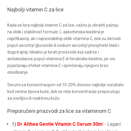
Najbolji vitamin C za lice
Kada se bira najbolji vitamin C za lice, važno je obratiti pažnju
na oblik i stabilnost formule. L-askorbinska kiselina je
najefikasniji, ali i najnestabilniji oblik vitamina C, dok su derivati
poput ascorbyl glucoside ili sodium ascorbyl phosphate blaži i
dugotrajniji. Idealno je birati proizvode koji sadrže i
antioksidanse poput vitamina E ili ferulinske kiseline, jer oni
pojačavaju efekat vitamina C i sprečavaju njegovo brzo
oksidisanje.
Serumi sa koncentracijom od 10-20% donose najbolje rezultate
kod većine tipova kože, dok se niže koncentracije preporučuju
za osetljivu ili reaktivnu kožu.
Preporučeni proizvodi za lice sa vitaminom C
1)
Dr Althea Gentle Vitamin C Serum 30m
l
- Lagani