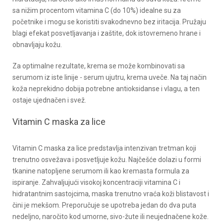
sa nižim procentom vitamina C (do 10%) idealne su za
početnike i mogu se koristiti svakodnevno bez iritacija. Pružaju
blagi efekat posvetljavanja i zaštite, dok istovremeno hrane i
obnavljaju kožu.
Za optimalne rezultate, krema se može kombinovati sa
serumom iz iste linije - serum ujutru, krema uveče. Na taj način
koža neprekidno dobija potrebne antioksidanse i vlagu, a ten
ostaje ujednačen i svež.
Vitamin C maska za lice
Vitamin C maska za lice predstavlja intenzivan tretman koji
trenutno osvežava i posvetljuje kožu. Najčešće dolazi u formi
tkanine natopljene serumom ili kao kremasta formula za
ispiranje. Zahvaljujući visokoj koncentraciji vitamina C i
hidratantnim sastojcima, maska trenutno vraća koži blistavost i
čini je mekšom. Preporučuje se upotreba jedan do dva puta
nedeljno, naročito kod umorne, sivo-žute ili neujednačene kože.