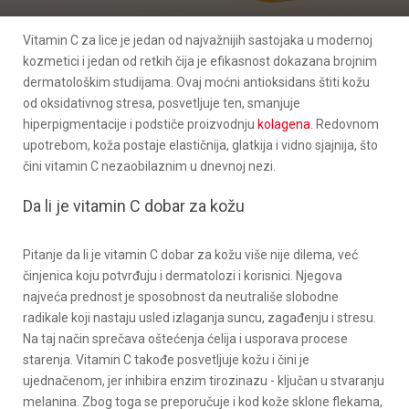
Vitamin C za lice je jedan od najvažnijih sastojaka u modernoj
kozmetici i jedan od retkih čija je efikasnost dokazana brojnim
dermatološkim studijama. Ovaj moćni antioksidans štiti kožu
od oksidativnog stresa, posvetljuje ten, smanjuje
hiperpigmentacije i podstiče proizvodnju
kolagena
. Redovnom
upotrebom, koža postaje elastičnija, glatkija i vidno sjajnija, što
čini vitamin C nezaobilaznim u dnevnoj nezi.
Da li je vitamin C dobar za kožu
Pitanje da li je vitamin C dobar za kožu više nije dilema, već
činjenica koju potvrđuju i dermatolozi i korisnici. Njegova
najveća prednost je sposobnost da neutrališe slobodne
radikale koji nastaju usled izlaganja suncu, zagađenju i stresu.
Na taj način sprečava oštećenja ćelija i usporava procese
starenja. Vitamin C takođe posvetljuje kožu i čini je
ujednačenom, jer inhibira enzim tirozinazu - ključan u stvaranju
melanina. Zbog toga se preporučuje i kod kože sklone flekama,