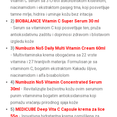
vitamin C serum sa 3‑O‑etil askorbinskom kiselinom,
niacinamidom i ekstraktom pasjeg trna, koji posvetljuje
tamne mrlje, hidrira i umiruje kožu bez iritacija
2)
BIOBALANCE Vitamin C Super Serum 30 ml
- Serum sa vitaminom C koji posvetljuje ten, pruža
antioksidativnu zaštitu i doprinosi zdravom i blistavom
izgledu kože
3)
Numbuzin No5 Daily Multi Vitamin Cream 60ml
- Multivitaminska krema obogaćena sa 22 vrste
vitamina i 27 hranljivih materija. Formulisan je sa
vitaminom C, bogatim ekstraktom Kakadu šljive,
niacinamidom i alfa bisabololom
4)
Numbuzin No5 Vitamin Concentrated Serum
30ml
- Revitalizujte beživotnu kožu ovim serumom
punim vitaminima bogatim antioksidansima koji
pomažu vraćanju prirodnog sjaja kože
5)
MEDICUBE Deep Vita C Capsule krema za lice
55g
- Inovativna hidratantna krema osmišljena za