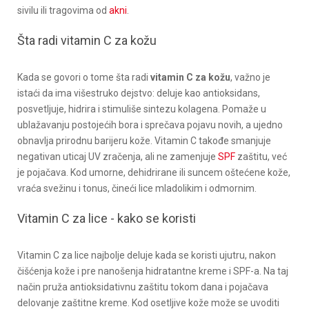
sivilu ili tragovima od
akni
.
Šta radi vitamin C za kožu
Kada se govori o tome šta radi
vitamin C za kožu
, važno je
istaći da ima višestruko dejstvo: deluje kao antioksidans,
posvetljuje, hidrira i stimuliše sintezu kolagena. Pomaže u
ublažavanju postojećih bora i sprečava pojavu novih, a ujedno
obnavlja prirodnu barijeru kože. Vitamin C takođe smanjuje
negativan uticaj UV zračenja, ali ne zamenjuje
SPF
zaštitu, već
je pojačava. Kod umorne, dehidrirane ili suncem oštećene kože,
vraća svežinu i tonus, čineći lice mladolikim i odmornim.
Vitamin C za lice - kako se koristi
Vitamin C za lice najbolje deluje kada se koristi ujutru, nakon
čišćenja kože i pre nanošenja hidratantne kreme i SPF-a. Na taj
način pruža antioksidativnu zaštitu tokom dana i pojačava
delovanje zaštitne kreme. Kod osetljive kože može se uvoditi