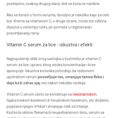
postepeno, svakog drugog dana, dok se koža ne navikne.
Ako se koristi u formi seruma, dovoljno je nekoliko kapi za celo
lice. Krema sa vitaminom C, s druge strane, može biti odlična
dopuna u večernjoj rutini, jer pomaže u regeneraciji i
posvetljavanju tena.
Vitamin C serum za lice - iskustva i efekti
Najpopularniji oblik ovog sastojka u kozmetici je vitamin C
serum za lice, upravo zbog visoke koncentracije i brze
apsorpcije. Iskustva korisnika potvrđuju da redovnom
upotrebom serum
posvetljuje ten, smanjuje tamne fleke i
daje koži zdrav sjaj
već nakon nekoliko nedelja.
Vitamin C serum često se kombinuje sa
niacinamidom
,
hijaluronskom kiselinom ili ferulinskom kiselinom, što dodatno
pojačava njegov efekat i smanjuje rizik od iritacije.
Kod kože sklone flekama ili neujednačenom tenu, serum sa