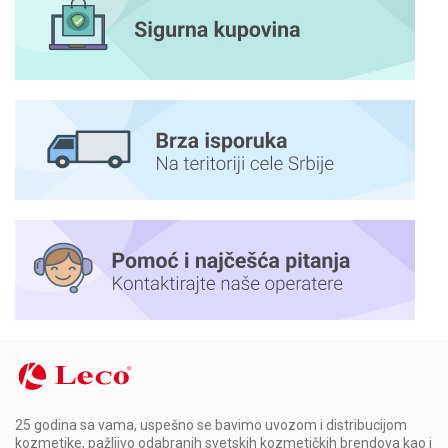
25 godina sa vama, uspešno se bavimo uvozom i distribucijom
kozmetike, pažljivo odabranih svetskih kozmetičkih brendova kao i