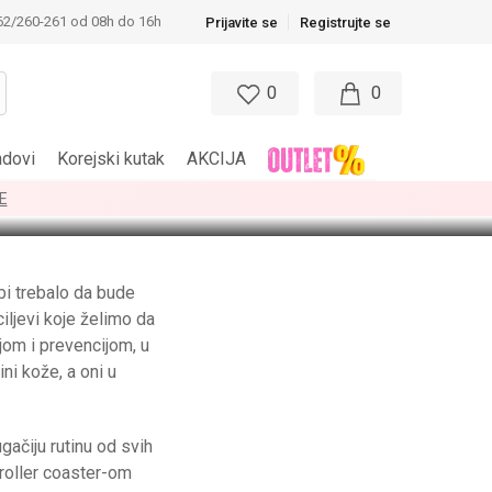
62/260-261 od 08h do 16h
Prijavite se
Registrujte se
0
0
ndovi
Korejski kutak
AKCIJA
E
 bi trebalo da bude
iljevi koje želimo da
ijom i prevencijom, u
ni kože, a oni u
ačiju rutinu od svih
 roller coaster-om