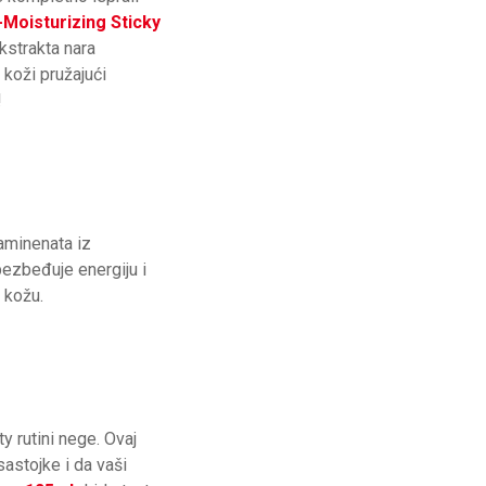
Moisturizing Sticky
ekstrakta nara
 koži pružajući
!
taminenata iz
bezbeđuje energiju i
u kožu.
y rutini nege. Ovaj
astojke i da vaši