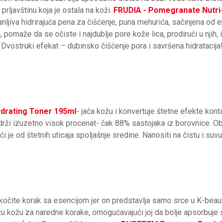
rljavštinu koja je ostala na koži.
FRUDIA -
Pomegranate Nutri-
anljiva hidrirajuća pena za čišćenje, puna mehurića, sačinjena od 
pomaže da se očiste i najdublje pore kože lica, prodirući u njih, i
 Dvostruki efekat – dubinsko čišćenje pora i savršena hidratacija
drating Toner 195ml
- jača kožu i konvertuje štetne efekte kon
drži izuzetno visok procenat- čak 88% sastojaka iz borovnice. O
eći je od štetnih uticaja spoljašnje sredine. Nanositi na čistu i suv
kočite korak sa esencijom jer on predstavlja samo srce u K-beaut
žu kožu za naredne korake, omogućavajući joj da bolje apsorbuje s