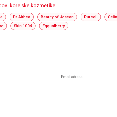
dovi korejske kozmetike:
be
Dr Althea
Beauty of Joseon
Purcell
Celi
ce
Skin 1004
Eqqualberry
Email adresa