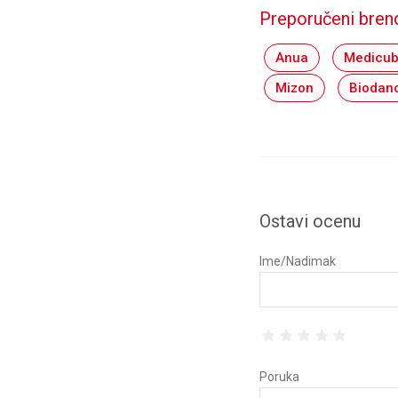
Preporučeni bren
Anua
Medicu
Mizon
Biodan
Ostavi ocenu
Ime/Nadimak
Poruka