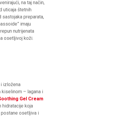
nirajući, na taj način,
d uticaja štetnih
d sastojaka preparata,
ecassoide” imaju
repun nutrijenata
a osetljivoj koži.
i izložena
 kiselinom – lagana i
Soothing Gel Cream
hidratacije koja
 postane osetljiva i