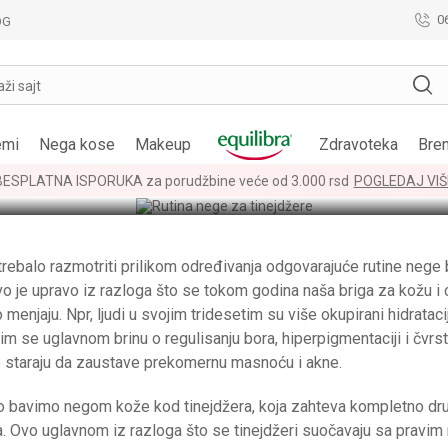
0
OG
aži sajt
1.
emi
Nega kose
Makeup
Zdravoteka
Bre
za tinejdžere
BESPLATNA ISPORUKA za porudžbine veće od 3.000 rsd
POGLEDAJ VIŠ
bi trebalo razmotriti prilikom određivanja odgovarajuće rutine nege
vo je upravo iz razloga što se tokom godina naša briga za kožu i c
menjaju. Npr, ljudi u svojim tridesetim su više okupirani hidratac
m se uglavnom brinu o regulisanju bora, hiperpigmentaciji i čvrsti
 staraju da zaustave prekomernu masnoću i akne.
bavimo negom kože kod tinejdžera, koja zahteva kompletno drug
a. Ovo uglavnom iz razloga što se tinejdžeri suočavaju sa pravim