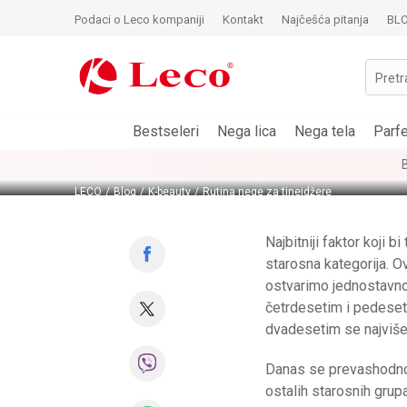
Podaci o Leco kompaniji
Kontakt
Najčešća pitanja
BL
Pretr
K-BEAUTY
26.07.202
Bestseleri
Nega lica
Nega tela
Parf
Rutina nege 
LECO
Blog
K-beauty
Rutina nege za tinejdžere
Najbitniji faktor koji 
starosna kategorija. O
ostvarimo jednostavno 
četrdesetim i pedeseti
dvadesetim se najviše
Danas se prevashodno 
ostalih starosnih grup