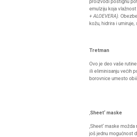
proizvodi postignu po
emulziju koja vlažnost
+ ALOEVERA).
Obezbeđu
kožu, hidrira i umiruje,
Tretman
Ovo je deo vaše rutine
ili eliminisanju većih 
borovnice umesto obič
‚
Sheet‘ maske
‚Sheet‘ maske možda ni
još jednu mogućnost da