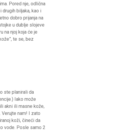
ima. Pored nje, odlična
drugih biljaka, kao i
tno dobro prijanja na
tojke u dublje slojeve
u na njoj koja će je
e kože”, te se, bez
o ste planirali da
encije.) Iako može
li akni ili masne kože,
. Verujte nam! I zato
iranoj koži, čineći da
to vode. Posle samo 2