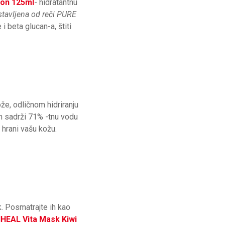
on 125ml
- hidratantnu
tavljena od reči PURE
i beta glucan-a, štiti
že, odličnom hidriranju
n sadrži 71% -tnu vodu
hrani vašu kožu.
. Posmatrajte ih kao
HEAL Vita Mask Kiwi