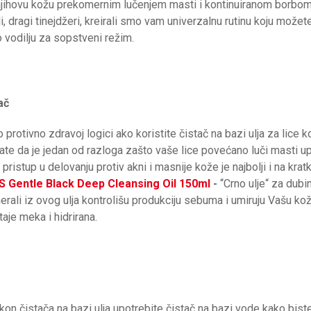
 njihovu kožu prekomernim lučenjem masti i kontinuiranom borbom
 dragi tinejdžeri, kreirali smo vam univerzalnu rutinu koju možete 
o vodilju za sopstveni režim.
ač
rotivno zdravoj logici ako koristite čistač na bazi ulja za lice k
te da je jedan od razloga zašto vaše lice povećano luči masti upra
pristup u delovanju protiv akni i masnije kože je najbolji i na krat
S Gentle Black Deep Cleansing Oil 150ml
-
‘‘Crno ulje“ za dub
inerali iz ovog ulja kontrolišu produkciju sebuma i umiruju Vašu k
aje meka i hidrirana.
kon čistača na bazi ulja upotrebite čistač na bazi vode kako bist