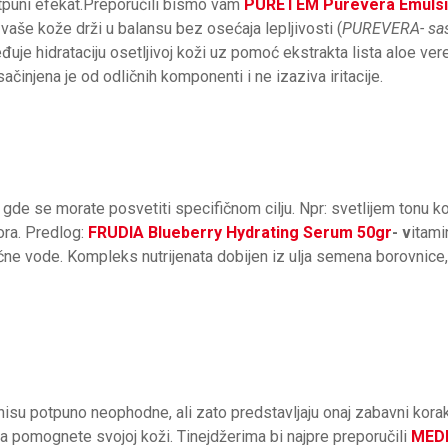
tpuni efekat.Preporučili bismo vam
PURETEM Purevera Emulsi
 vaše kože drži u balansu bez osećaja lepljivosti (
PUREVERA- sas
je hidrataciju osetljivoj koži uz pomoć ekstrakta lista aloe vere 
 sačinjena je od odličnih komponenti i ne izaziva iritacije.
 gde se morate posvetiti specifičnom cilju. Npr: svetlijem tonu ko
pora. Predlog:
FRUDIA Blueberry Hydrating Serum 50gr
- v
itami
ne vode. Kompleks nutrijenata dobijen iz ulja semena borovnice, 
su potpuno neophodne, ali zato predstavljaju onaj zabavni korak
 pomognete svojoj koži. Tinejdžerima bi najpre preporučili
MEDI