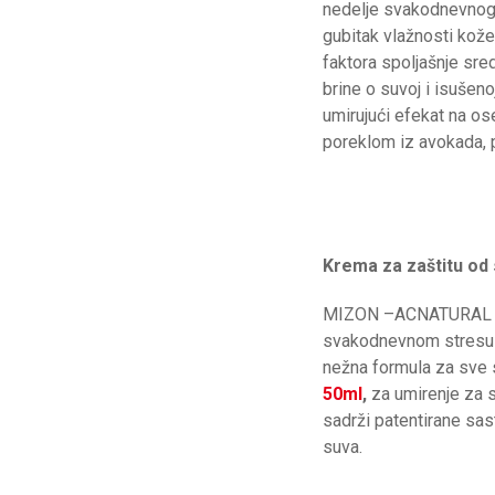
nedelje svakodnevnog k
gubitak vlažnosti kože,
faktora spoljašnje sre
brine o suvoj i isušen
umirujući efekat na os
poreklom iz avokada, pr
Krema za zaštitu od
MIZON –ACNATURAL LINI
svakodnevnom stresu –
nežna formula za sve s
50ml
,
za umirenje za s
sadrži patentirane sast
suva.