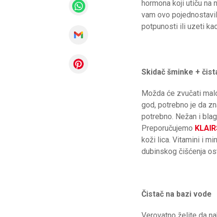
hormona koji utiču na
vam ovo pojednostavili,
potpunosti ili uzeti ka
Skidač šminke + čist
Možda će zvučati malo p
god, potrebno je da zna
potrebno. Nežan i blag 
Preporučujemo
KLAIR
koži lica. Vitamini i m
dubinskog čišćenja ost
Čistač na bazi vode
Verovatno želite da na