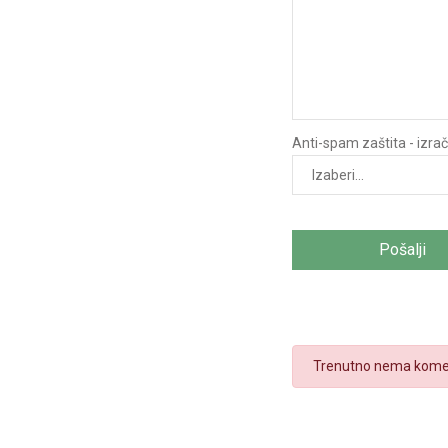
Anti-spam zaštita - izraču
Pošalji
Trenutno nema kome