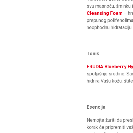
svu masnoću, šminku i p
Cleansing Foam
–
hr
prepunog polifenolima, 
neophodnu hidrataciju.
Tonik
FRUDIA Blueberry Hy
spoljašnje sredine. Sa
hidrira Vašu kožu, štit
Esencija
Nemojte žuriti da pres
korak će pripremiti va