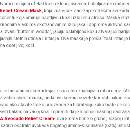
tvorni umirujući efekat koži sklonoj aknama, bubuljicama i mitiser
Relief Cream Mask
,
koja ima visok sadrzaj ekstrakata avokada i 
nentu koja umiruje osetljivu i kožu izloženu stresu. Maska izuze
 prirodnim vlaknima ekstrahovanim iz biljaka i doprema aktivne sas
a, zvani “butter in woods”, jačaju oslabljenu kožu stvarajući barijer
oljašnjih štetnih uticaja I iritacija. Ova maska je prošla “test iritacij
na osetljivoj koži.
je hidratantnoj kremi koja je izuzetno značajna u rutini nege. (Ak
, a zatim sheet masku, onda ovu kremu možete koristiti nakon es
vno ako stavite toliko proizvoda za hidrataciju kako biste se reši
viti balans na vašoj koži i sprečiti dalje lučenje masnog sadržaja
IA
Avocado Relief Cream
-
ova krema brine o gruboj, slaboj i irit
, sadrži ekstrakt avokada bogatog amino-kiselinama (62%) umes