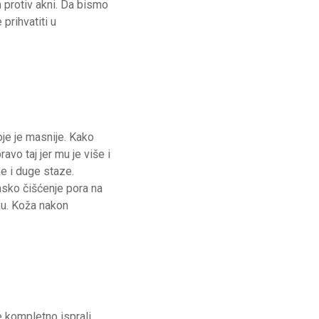
 protiv akni. Da bismo
prihvatiti u
oje je masnije. Kako
vo taj jer mu je više i
ke i duge staze.
insko čišćenje pora na
ožu. Koža nakon
e kompletno isprali