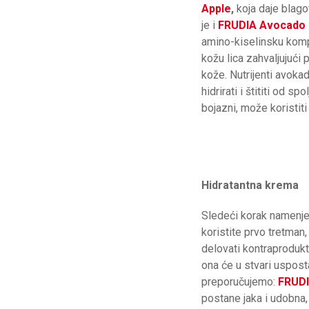
Apple
,
koja daje blago
je i
FRUDIA
Avocado 
amino-kiselinsku kompo
kožu lica zahvaljujući
kože. Nutrijenti avokad
hidrirati i štititi od sp
bojazni, može koristiti 
Hidratantna krema
Sledeći korak namenjen 
koristite prvo tretman
delovati kontraprodukti
ona će u stvari usposta
preporučujemo:
FRUD
postane jaka i udobna