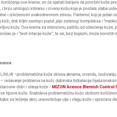
orišćenja ove kreme, on će ojačati barijere na površini kože preve
 i brzo umirujući iritiranui i crvenu kožu koja je postala slaba usle
dine i izloženosti svakodnevnom stresu. Pantenol, koji je jedan o
oj koži, dok biljni sastojci poput ‚jeju-zelenog‘ kompleksa i “mad
etljivu kožu. Ova krema za intenzivnu zaštitu od oštećenja kože, p
ošao je i “test iritacije kože”, te se, bez bojazni, može koristiti n
 sunca
JA –problematična koža sklona aknama, crvenilu, isušivanju, 
 rešavanje problema na koži, dubinska hidratacija hijaluronskom
tarosne dobi i stanja kože -
MIZON Acence Blemish Control 
ve tipove kože. Snabdeva problematičnu kožu obilnom količinom 
ojke za lečenje akni, uravnotežuje ulje i vlagu kože i sprečava da