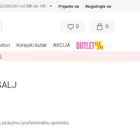
62/260-261 od 08h do 16h
Prijavite se
Registrujte se
0
0
ndovi
Korejski kutak
AKCIJA
E
ŠALJ
a za kućnu i profesionalnu upotrebu.