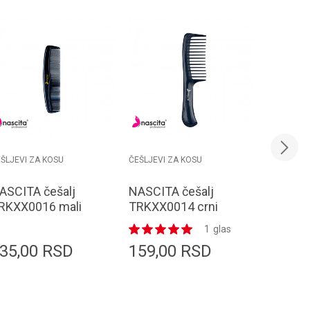
ŠLJEVI ZA KOSU
ČEŠLJEVI ZA KOSU
ČEŠLJEVI 
ASCITA češalj
NASCITA češalj
NASCITA
RKXX0016 mali
TRKXX0014 crni
TRKXX00
uški
sa drškom
1
glas
35,00
RSD
159,00
RSD
159,0