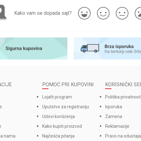
Kako vam se dopada sajt?
CIJE
POMOĆ PRI KUPOVINI
KORISNIČKI SE
Lojalti program
Politika privatnost
e
Uputstvo za registraciju
Isporuka
Uslovi korišćenja
Zamena
e
Kako kupiti proizvod
Reklamacije
sa nama
Najčešća pitanja
Pravo na odustaja