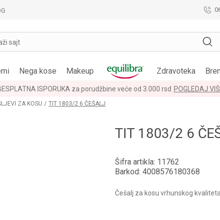
0
OG
aži sajt
emi
Nega kose
Makeup
Zdravoteka
Bre
BESPLATNA ISPORUKA za porudžbine veće od 3.000 rsd
POGLEDAJ VIŠ
LJEVI ZA KOSU
TIT 1803/2 6 ČEŠALJ
TIT 1803/2 6 ČE
Šifra artikla:
11762
Barkod:
4008576180368
Češalj za kosu vrhunskog kvalitet