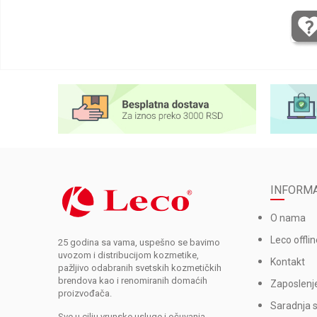
INFORMA
O nama
Leco offlin
25 godina sa vama, uspešno se bavimo
uvozom i distribucijom kozmetike,
Kontakt
pažljivo odabranih svetskih kozmetičkih
brendova kao i renomiranih domaćih
Zaposlenj
proizvođača.
Saradnja 
Sve u cilju vrunske usluge i očuvanja