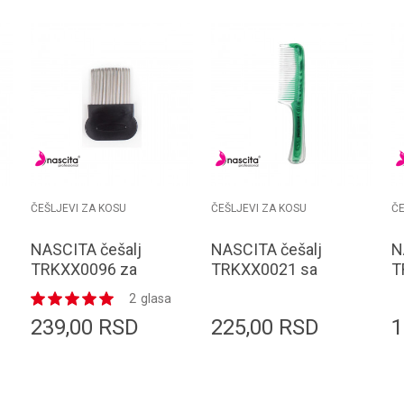
ČEŠLJEVI ZA KOSU
ČEŠLJEVI ZA KOSU
ČE
NASCITA češalj
NASCITA češalj
N
TRKXX0096 za
TRKXX0021 sa
T
vaške
drškom
m
2
glasa
239,00
RSD
225,00
RSD
1