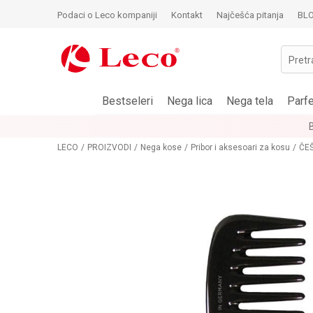
Podaci o Leco kompaniji
Kontakt
Najčešća pitanja
BL
Pretr
Bestseleri
Nega lica
Nega tela
Parf
LECO
PROIZVODI
Nega kose
Pribor i aksesoari za kosu
ČEŠ