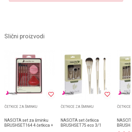
Slični proizvodi
ČETKICE ZA ŠMINKU
ČETKICE ZA ŠMINKU
ČETKICE
NASCITA set za šminku
NASCITA set četkica
NASCITA
BRUSHSET164 4 četkica +
BRUSHSET75 eco 3/1
BRUSHS
2 sunđera