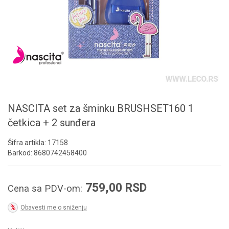
NASCITA set za šminku BRUSHSET160 1
četkica + 2 sunđera
Šifra artikla:
17158
Barkod:
8680742458400
759,00
RSD
Cena sa PDV-om:
Obavesti me o sniženju