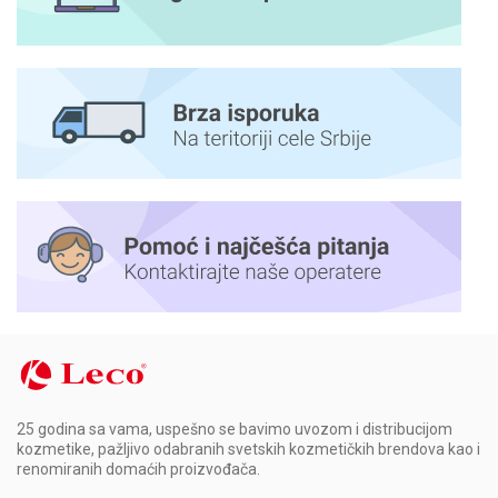
25 godina sa vama, uspešno se bavimo uvozom i distribucijom
kozmetike, pažljivo odabranih svetskih kozmetičkih brendova kao i
renomiranih domaćih proizvođača.