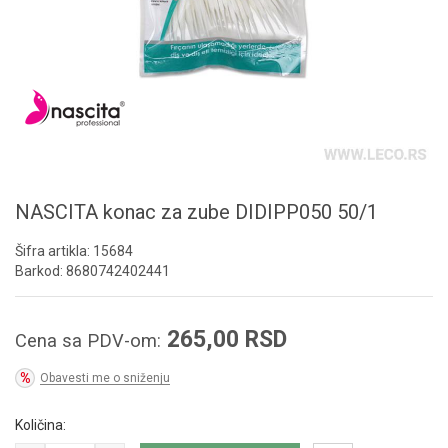
NASCITA konac za zube DIDIPP050 50/1
Šifra artikla:
15684
Barkod:
8680742402441
265,00
RSD
Cena sa PDV-om:
Obavesti me o sniženju
Količina: