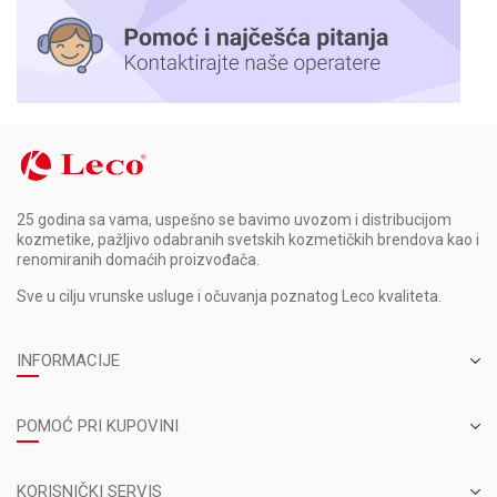
25 godina sa vama, uspešno se bavimo uvozom i distribucijom
kozmetike, pažljivo odabranih svetskih kozmetičkih brendova kao i
renomiranih domaćih proizvođača.
Sve u cilju vrunske usluge i očuvanja poznatog Leco kvaliteta.
INFORMACIJE
POMOĆ PRI KUPOVINI
KORISNIČKI SERVIS