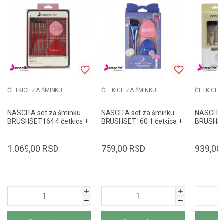
ČETKICE ZA ŠMINKU
ČETKICE ZA ŠMINKU
ČETKICE
NASCITA set za šminku
NASCITA set za šminku
NASCITA
BRUSHSET164 4 četkica +
BRUSHSET160 1 četkica +
BRUSHS
2 sunđera
2 sunđera
1.069,00
RSD
759,00
RSD
939,0