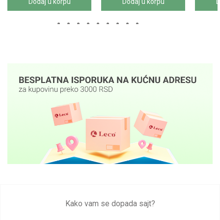
Dodaj u korpu
Dodaj u korpu
D
Kako vam se dopada sajt?