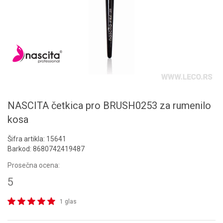
NASCITA četkica pro BRUSH0253 za rumenilo
kosa
Šifra artikla:
15641
Barkod:
8680742419487
Prosečna ocena:
5
1 glas