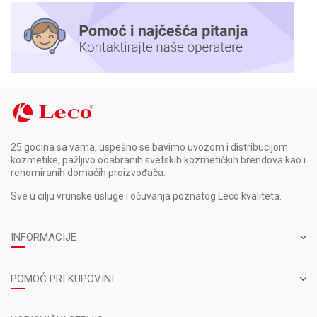
25 godina sa vama, uspešno se bavimo uvozom i distribucijom
kozmetike, pažljivo odabranih svetskih kozmetičkih brendova kao i
renomiranih domaćih proizvođača.
Sve u cilju vrunske usluge i očuvanja poznatog Leco kvaliteta.
INFORMACIJE
POMOĆ PRI KUPOVINI