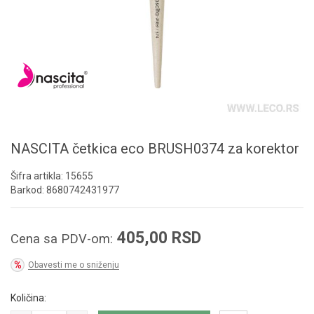
NASCITA četkica eco BRUSH0374 za korektor
Šifra artikla:
15655
Barkod:
8680742431977
405,00
RSD
Cena sa PDV-om:
Obavesti me o sniženju
Količina: