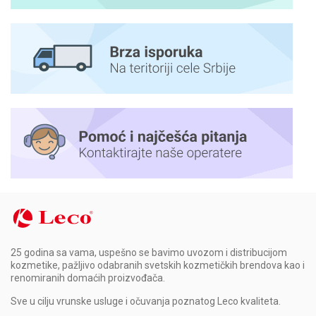
25 godina sa vama, uspešno se bavimo uvozom i distribucijom
kozmetike, pažljivo odabranih svetskih kozmetičkih brendova kao i
renomiranih domaćih proizvođača.
Sve u cilju vrunske usluge i očuvanja poznatog Leco kvaliteta.