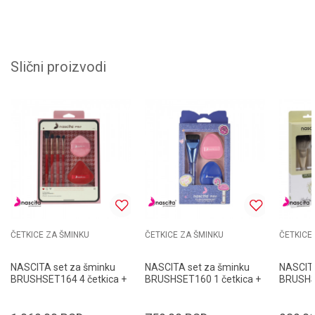
Slični proizvodi
ČETKICE ZA ŠMINKU
ČETKICE ZA ŠMINKU
ČETKICE
NASCITA set za šminku
NASCITA set za šminku
NASCITA
BRUSHSET164 4 četkica +
BRUSHSET160 1 četkica +
BRUSHS
2 sunđera
2 sunđera