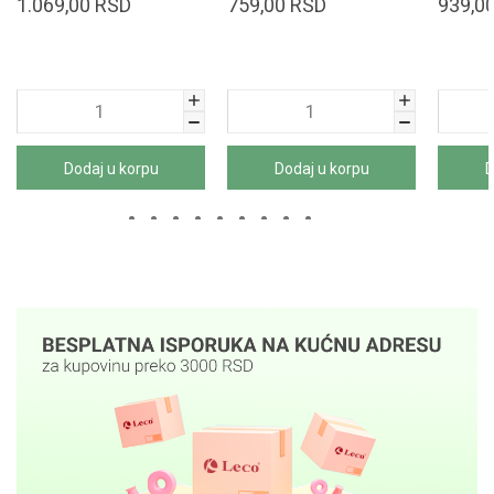
1.069,00
RSD
759,00
RSD
939,0
Dodaj u korpu
Dodaj u korpu
D