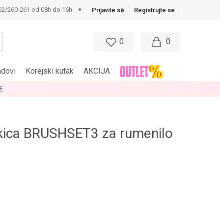
62/260-261 od 08h do 16h
Prijavite se
Registrujte se
0
0
ndovi
Korejski kutak
AKCIJA
E
kica BRUSHSET3 za rumenilo