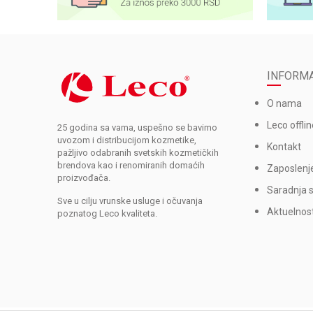
INFORMA
O nama
Leco offlin
25 godina sa vama, uspešno se bavimo
uvozom i distribucijom kozmetike,
Kontakt
pažljivo odabranih svetskih kozmetičkih
brendova kao i renomiranih domaćih
Zaposlenj
proizvođača.
Saradnja 
Sve u cilju vrunske usluge i očuvanja
Aktuelnost
poznatog Leco kvaliteta.