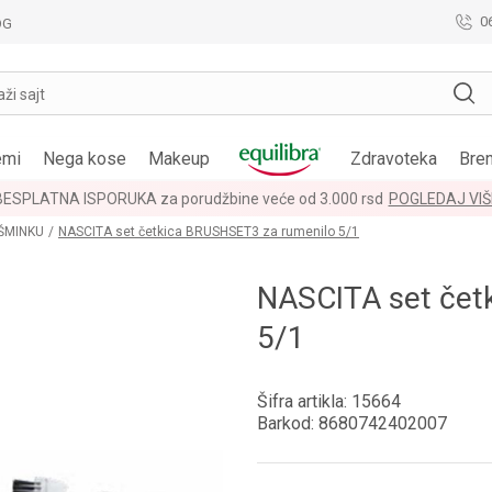
0
OG
aži sajt
emi
Nega kose
Makeup
Zdravoteka
Bre
BESPLATNA ISPORUKA za porudžbine veće od 3.000 rsd
POGLEDAJ VIŠ
 ŠMINKU
NASCITA set četkica BRUSHSET3 za rumenilo 5/1
NASCITA set čet
5/1
Šifra artikla:
15664
Barkod:
8680742402007