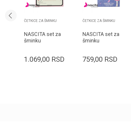
ČETKICE ZA ŠMINKU
ČETKICE ZA ŠMINKU
NASCITA set za
NASCITA set za
šminku
šminku
BRUSHSET164 4
BRUSHSET160 1
četkica + 2
četkica + 2
1.069,00
RSD
759,00
RSD
sunđera
sunđera
Dodaj u korpu
Dodaj u korpu