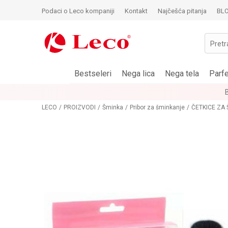
Podaci o Leco kompaniji
Kontakt
Najčešća pitanja
BL
Pretr
Bestseleri
Nega lica
Nega tela
Parf
LECO
PROIZVODI
Šminka
Pribor za šminkanje
ČETKICE ZA