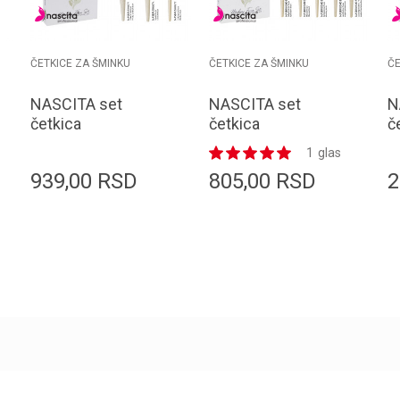
ČETKICE ZA ŠMINKU
ČETKICE ZA ŠMINKU
ČE
NASCITA set
NASCITA set
N
četkica
četkica
č
BRUSHSET75 eco
BRUSHSET74 eco
B
1
glas
3/1
5/1
b
939,00
RSD
805,00
RSD
2
Dodaj u korpu
Dodaj u korpu