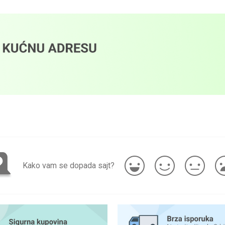
Kako vam se dopada sajt?