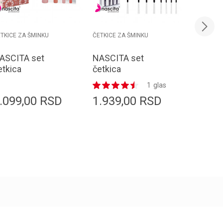
TKICE ZA ŠMINKU
ČETKICE ZA ŠMINKU
ČETKICE Z
ASCITA set
NASCITA set
NASCIT
etkica
četkica
četkica
RUSHSET69
BRUSHSET52 pro
BRUSHS
1
glas
asic 4/1
make up 8/1
korekto
.099,00
RSD
1.939,00
RSD
1.299
Dodaj u korpu
Dodaj u korpu