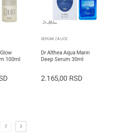
SERUMI ZA LICE
 Glow
Dr Althea Aqua Marin
um 100ml
Deep Serum 30ml
SD
2.165,00
RSD
odaj u korpu
Dodaj u korpu
7