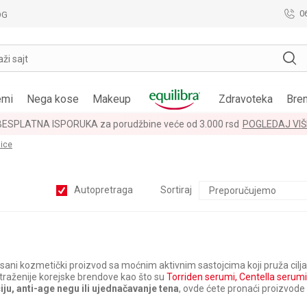
0
OG
aži sajt
emi
Nega kose
Makeup
Zdravoteka
Bre
BESPLATNA ISPORUKA za porudžbine veće od 3.000 rsd
POGLEDAJ VIŠ
lice
Autopretraga
Sortiraj
isani kozmetički proizvod sa moćnim aktivnim sastojcima koji pruža cil
najtraženije korejske brendove kao što su
Torriden serumi,
Centella serumi
iju, anti-age negu ili ujednačavanje tena
, ovde ćete pronaći proizvode