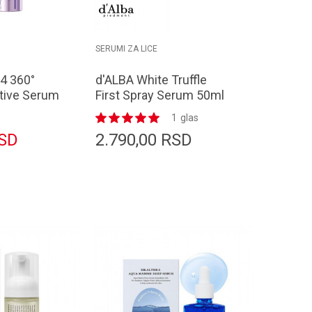
SERUMI ZA LICE
4 360°
d'ALBA White Truffle
tive Serum
First Spray Serum 50ml
1
glas
SD
2.790,00
RSD
odaj u korpu
Dodaj u korpu