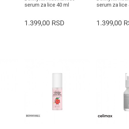
serum za lice 40 ml
serum za lice
1.399,00
RSD
1.399,00
R
orpu
Dodaj u korpu
D