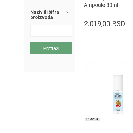
Ampoule 30ml
Naziv ili šifra
proizvoda
2.019,00
RSD
Pretraži
Dodaj u k