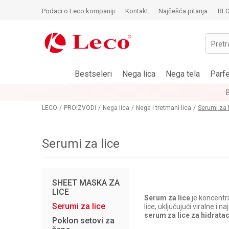
Podaci o Leco kompaniji
Kontakt
Najčešća pitanja
BL
Pretr
Bestseleri
Nega lica
Nega tela
Parf
LECO
PROIZVODI
Nega lica
Nega i tretmani lica
Serumi za 
Serumi za lice
SHEET MASKA ZA
LICE
Serum za lice
je koncentr
Serumi za lice
lice, uključujući viralne i 
serum za lice za hidratac
Poklon setovi za