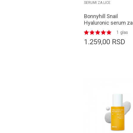
SERUMI ZA LICE
Bonnyhill Snail
Hyaluronic serum za 
50 ml
1
glas
1.259,00
RSD
Dodaj u k