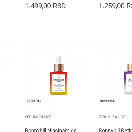
1.499,00
RSD
1.259,00
R
orpu
Dodaj u korpu
D
SERUMI ZA LICE
SERUMI ZA LICE
Bonnyhill Niacinamide
Bonnyhill Reti