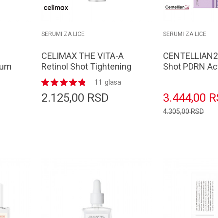
SERUMI ZA LICE
SERUMI ZA LICE
CELIMAX THE VITA-A
CENTELLIAN2
rum
Retinol Shot Tightening
Shot PDRN Ac
Serum 30ml
50ml
11
glasa
2.125,00
RSD
3.444,00
R
4.305,00
RSD
orpu
Dodaj u korpu
D