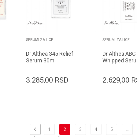
SERUMI ZA LICE
SERUMI ZA LICE
Dr Althea 345 Relief
Dr Althea ABC
Serum 30ml
Whipped Ser
3.285,00
RSD
2.629,00
R
orpu
Dodaj u korpu
D
1
2
3
4
5
...