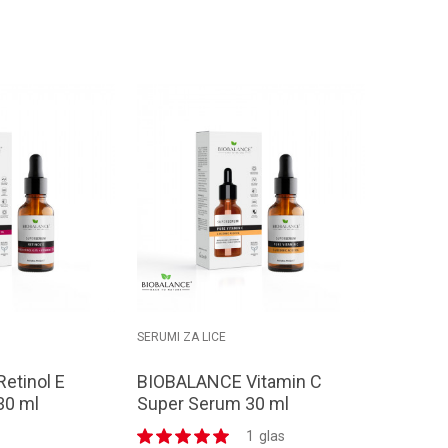
odaj u korpu
Dodaj u korpu
SERUMI ZA LICE
etinol E
BIOBALANCE Vitamin C
30 ml
Super Serum 30 ml
1
glas