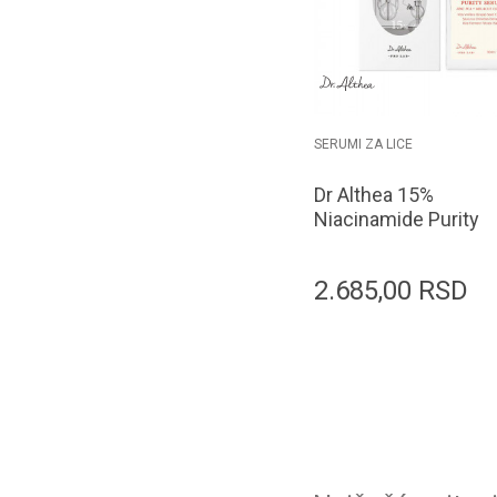
SERUMI ZA LICE
Dr Althea 15%
Niacinamide Purity
Serum 30ml
2.685,00
RSD
Dodaj u k