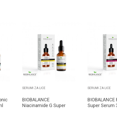
orpu
Dodaj u korpu
D
SERUMI ZA LICE
SERUMI ZA LICE
onic
BIOBALANCE
BIOBALANCE R
ml
Niacinamide G Super
Super Serum 
Serum 30 ml