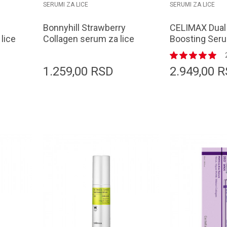
SERUMI ZA LICE
SERUMI ZA LICE
Bonnyhill Strawberry
CELIMAX Dual 
lice
Collagen serum za lice
Boosting Ser
50 ml
1.259,00
RSD
2.949,00
R
orpu
Dodaj u korpu
D