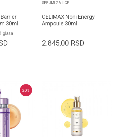
SERUMI ZA LICE
Barrier
CELIMAX Noni Energy
um 30ml
Ampoule 30ml
2
glasa
SD
2.845,00
RSD
odaj u korpu
Dodaj u korpu
20
%