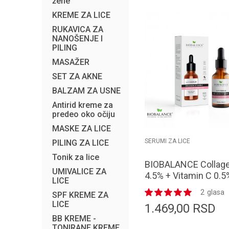
žene
KREME ZA LICE
RUKAVICA ZA
NANOŠENJE I
PILING
MASAŽER
SET ZA AKNE
BALZAM ZA USNE
Antirid kreme za
predeo oko očiju
MASKE ZA LICE
SERUMI ZA LICE
PILING ZA LICE
Tonik za lice
BIOBALANCE Collag
UMIVALICE ZA
4.5% + Vitamin C 0.5
LICE
Super Serum 30 ml
2
glasa
SPF KREME ZA
LICE
1.469,00
RSD
BB KREME -
TONIRANE KREME