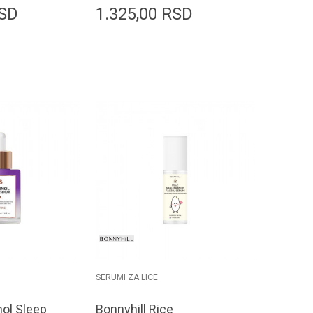
SD
1.325,00
RSD
odaj u korpu
Dodaj u korpu
SERUMI ZA LICE
nol Sleep
Bonnyhill Rice