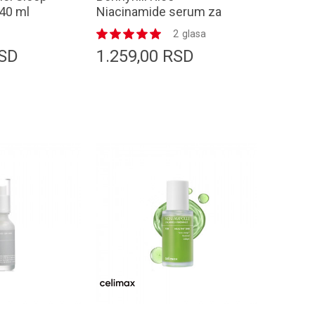
 40 ml
Niacinamide serum za
lice 50ml
2
glasa
SD
1.259,00
RSD
odaj u korpu
Dodaj u korpu