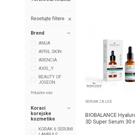
Dodaj u k
Resetujte filtere
Brend
ANUA
APRIL SKIN
ARENCIA
AXIS_Y
BEAUTY OF
JOSEON
Prikažite više
SERUMI ZA LICE
Koraci
korejske
BIOBALANCE Hyalur
kozmetike
3D Super Serum 30 
KORAK 6 SERUMI
I AMPULE