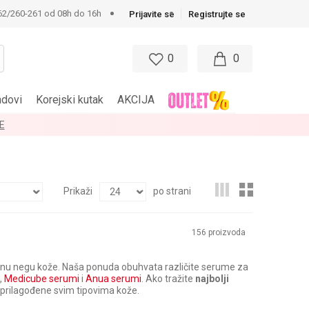
62/260-261 od 08h do 16h
Prijavite se
Registrujte se
0
0
ndovi
Korejski kutak
AKCIJA
E
Prikaži
po strani
156
proizvoda
janu negu kože. Naša ponuda obuhvata različite serume za
,
Medicube serumi
i
Anua serumi
. Ako tražite
najbolji
 prilagođene svim tipovima kože.