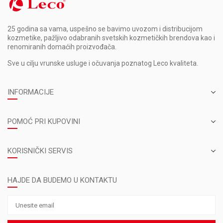
25 godina sa vama, uspešno se bavimo uvozom i distribucijom
kozmetike, pažljivo odabranih svetskih kozmetičkih brendova kao i
renomiranih domaćih proizvođača.
Sve u cilju vrunske usluge i očuvanja poznatog Leco kvaliteta.
INFORMACIJE
POMOĆ PRI KUPOVINI
KORISNIČKI SERVIS
HAJDE DA BUDEMO U KONTAKTU