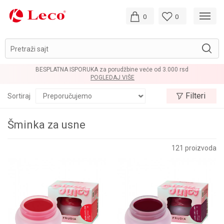
0
0
Pretraži sajt
LOYALTY PROGRAM
POGLEDAJ VIŠE
Filteri
Sortiraj
Šminka za usne
121
proizvoda