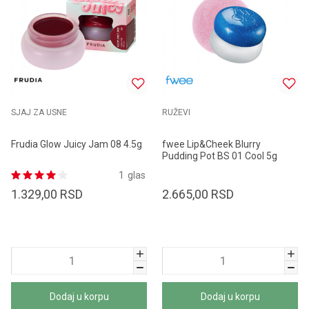
SJAJ ZA USNE
RUŽEVI
Frudia Glow Juicy Jam 08 4.5g
fwee Lip&Cheek Blurry
Pudding Pot BS 01 Cool 5g
1
glas
1.329,00
RSD
2.665,00
RSD
Dodaj u korpu
Dodaj u korpu