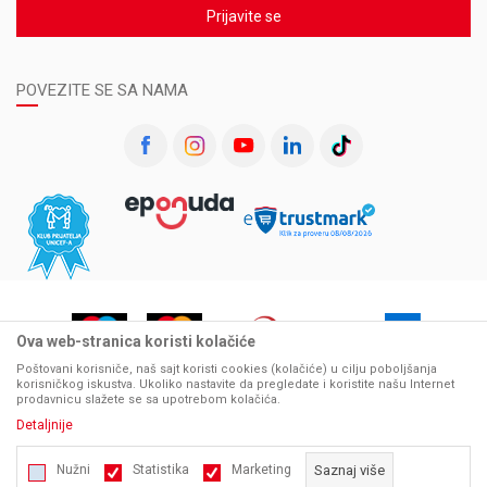
Prijavite se
POVEZITE SE SA NAMA
Ova web-stranica koristi kolačiće
Poštovani korisniče, naš sajt koristi cookies (kolačiće) u cilju poboljšanja
korisničkog iskustva. Ukoliko nastavite da pregledate i koristite našu Internet
prodavnicu slažete se sa upotrebom kolačića.
Detaljnije
Nastojimo da budemo što precizniji u opisu proizvoda, prikazu slika i samih cena, ali ne
Nužni
Statistika
Marketing
Saznaj više
možemo garantovati da su sve informacije kompletne i bez grešaka. Svi artikli prikazani na