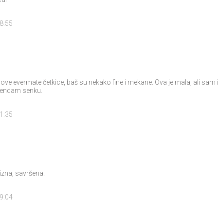
18:55
 ove evermate četkice, baš su nekako fine i mekane. Ova je mala, ali sam 
lendam senku.
11:35
izna, savršena.
19:04