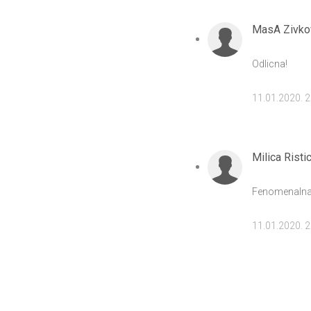
MasA Zivko
Odlicna!
11.01.2020. 
Milica Risti
Fenomenalna 
11.01.2020. 