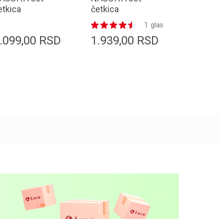
etkica
četkica
četkica
RUSHSET69
BRUSHSET52 pro
BRUSHS
1
glas
asic 4/1
make up 8/1
korekto
.099,00
RSD
1.939,00
RSD
1.299
Dodaj u korpu
Dodaj u korpu