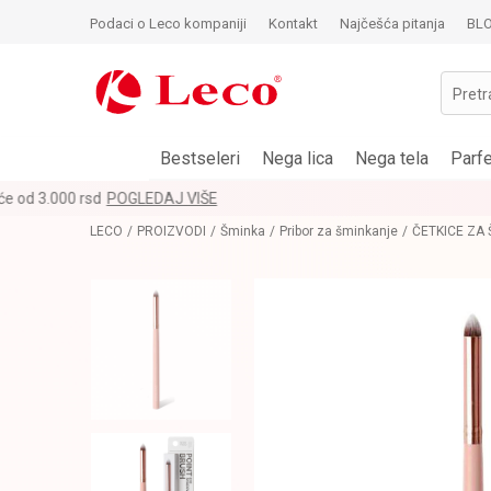
Podaci o Leco kompaniji
Kontakt
Najčešća pitanja
BL
Pretr
Bestseleri
Nega lica
Nega tela
Parf
LECO
PROIZVODI
Šminka
Pribor za šminkanje
ČETKICE ZA