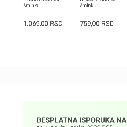
šminku
šminku
BRUSHSET164 4
BRUSHSET160 1
četkica + 2
četkica + 2
1.069,00
RSD
759,00
RSD
sunđera
sunđera
Dodaj u korpu
Dodaj u korpu