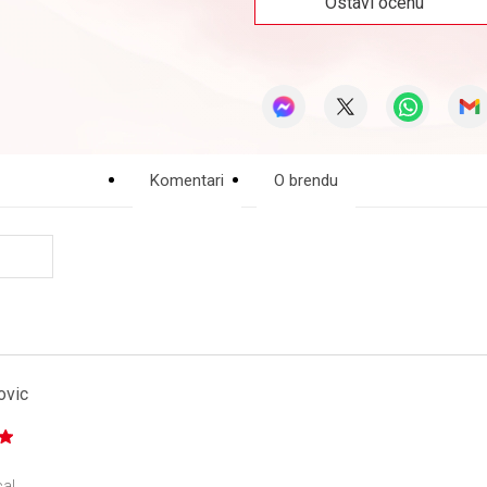
Ostavi ocenu
Komentari
O brendu
ovic
ca!