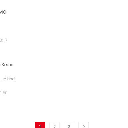
viC
23:17
c Krstic
cetkica!
21:50
1
2
3