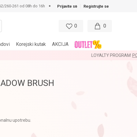
62/260-261 od 08h do 16h
Prijavite se
Registrujte se
0
0
ndovi
Korejski kutak
AKCIJA
HADOW BRUSH
onalnu upotrebu.