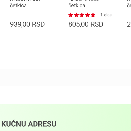
četkica
četkica
č
BRUSHSET75 eco
BRUSHSET74 eco
B
1
glas
3/1
5/1
b
939,00
RSD
805,00
RSD
2
Dodaj u korpu
Dodaj u korpu