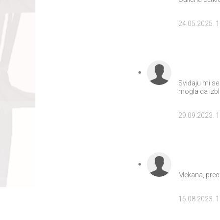
24.05.2025. 
Sviđaju mi se
mogla da izb
29.09.2023. 
Mekana, prec
16.08.2023. 