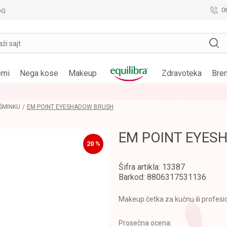
0
OG
aži sajt
emi
Nega kose
Makeup
Zdravoteka
Bre
LOYALTY PROGRAM
POGLEDAJ VIŠE
 ŠMINKU
EM POINT EYESHADOW BRUSH
EM POINT EYES
20
%
Šifra artikla:
13387
Barkod:
8806317531136
Makeup četka za kućnu ili profesi
Prosečna ocena: